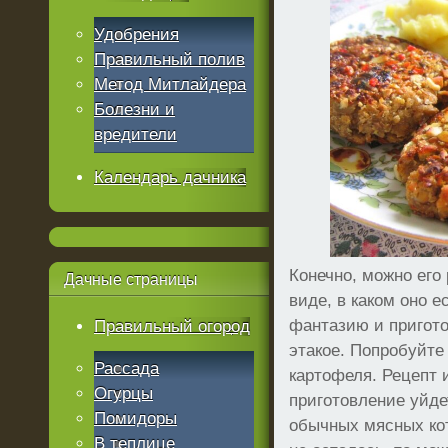
Удобрения
Правильный полив
Метод Митлайдера
Болезни и
вредители
Календарь дачника
Конечно, можно его 
Дачные
страницы
виде, в каком оно е
фантазию и пригото
Правильный огород
этакое. Попробуйте
Рассада
картофеля. Рецепт 
Огурцы
приготовление уйде
Помидоры
обычных мясных кот
В теплице