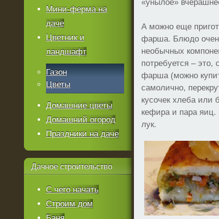
«унылое» вчерашне
Мини-ферма на
даче
А можно еще пригот
Цветник и
фарша. Блюдо очень
необычных компонен
ландшафт
потребуется – это, 
Газон
фарша (можно купит
Цветы
самолично, перекру
кусочек хлеба или 
Домашние цветы
кефира и пара яиц.
Домашний огород
лук.
Праздники на даче
Дачное
строительство
С чего начать
Строим дом
Баня