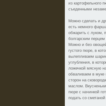
из картофельного п
съеденными незаме
Можно сделать и др
есть немного фарша
обжарить с луком, 
болгарским перцем
Можно и без овощей
густого пюре, в кот
вылепливаем шарик
углубления, в кото
ложечкой мясную на
обваливаем в муке 
сторон на сковород
маслом. Вкусненьки
пюре с начинкой го
подать со сметаной