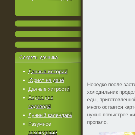
Секреты
дачника
Дачные истории
Юрист на даче
Нередко после заст
Дачные хитрости
холодильник продо
Видео для
еды, приготовленно
садовода
много остается кар
нужно побыстрее «и
Лунный календарь
пропало.
Разумное
земледелие