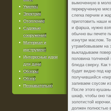
вымоченную в молок
Умелец
перекрученную мясо
Электрик
слегка перчим и жа
Отопление
приготовить наши к
и фарша, нужно взя
Садовые
обычно вы печете п
сооружения
изнутри маслом. Т
Материал и
утрамбовываем на 
инструмент
выкладываем поверх
Интересные идеи
половина толченой 
для дачи
блюда сверху. Как т
будет видно под ка
Обзоры
получившийся «пир
Обзор
заливаем соусом из
Познавательно
После этого кушань
шкаф, чтобы оно та
золотистой корочки
должен полностью в