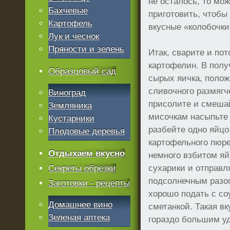
не осталось, то мо
Бахчевые
приготовить, чтобы
Картофель
вкусные «колобочки
Лук и чеснок
Пряности и зелень
Итак, сварите и по
картофелин. В пол
Образцовый сад
сырых яичка, полож
сливочного размягч
Виноград
присолите и смеша
Земляника
мисочкам насыпьте
Кустарники
разбейте одно яйцо
Плодовые деревья
картофельного пюре
Отдыхаем вкусно
немного взбитом яй
Секреты обрезки
сухарики и отправл
подсолнечным разо
Заготовки - рецепты
хорошо подать с со
Домашнее вино
сметанкой. Такая в
Зеленая аптека
гораздо большим у