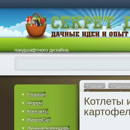
ландшафтного дизайна.
Главная
Отдыхаем
Котлеты из картофель
Главная
Котлеты 
Форум
картофел
Контакты
ВидеоСад
Лунный календарь