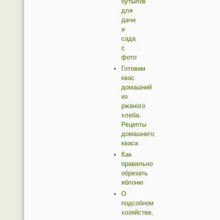
бутылок
для
дачи
и
сада
с
фото
Готовим
квас
домашний
из
ржаного
хлеба.
Рецепты
домашнего
кваса
Как
правильно
обрезать
яблоню
О
подсобном
хозяйстве,