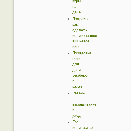
куры
на
даче
Подробно
как
сделать
великолепное
вишневое
вино
Порядовка
печи
для
дачи.
Барбекю
и
казан
Ревень
–
выращивание
и
уход
Его
величество