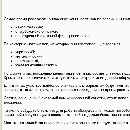
Самое время рассказать о классификации септиков по различным кри
накопительные;
с глубокойбио-очисткой;
с внедрённой системой фильтрации почвы.
По критерию материалов, из которых они изготовлены, выделяют:
кирпичный;
металлический;
пластиковый;
железобетонный септик.
По форме и расположению канализации септики, соответственно, под
Кроме того, по наличию или отсутствию электропитания данное обору
Для дачных участков наиболее оптимальным вариантом будет септик 
запахов, а также не требует постоянного наблюдения во время работы
Септик, оснащённый системой комбинированной очистки, стоит довол
вложений.
Также не забудьте о том, что для работы оборудования может потре
грамотной консультации специалиста, чтобы в дальнейшем при ее экс
Монтаж локальной канализационной системы также следует доверить 