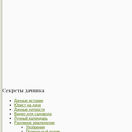
Секреты дачника
Дачные истории
Юрист на даче
Дачные хитрости
Видео для садовода
Лунный календарь
Разумное земледелие
Удобрения
Правильный полив