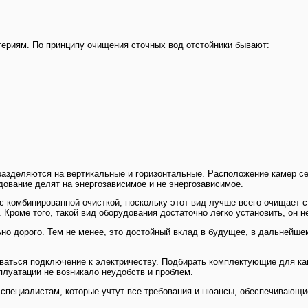
териям. По принципу очищения сточных вод отстойники бывают:
разделяются на вертикальные и горизонтальные. Расположение камер с
дование делят на энергозависимое и не энергозависимое.
с комбинированной очисткой, поскольку этот вид лучше всего очищает 
. Кроме того, такой вид оборудования достаточно легко установить, он 
ьно дорого. Тем не менее, это достойный вклад в будущее, в дальнейш
боваться подключение к электричеству. Подбирать комплектующие для к
плуатации не возникало неудобств и проблем.
специалистам, которые учтут все требования и нюансы, обеспечивающи