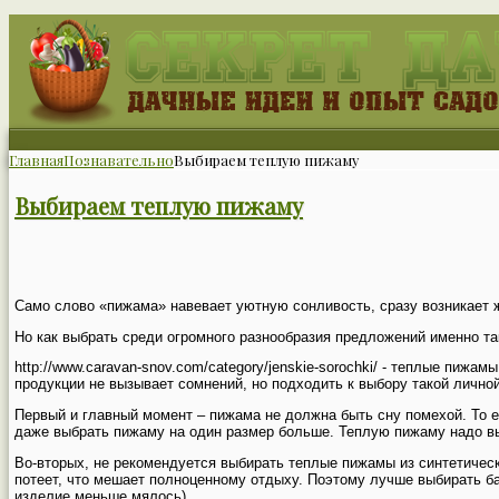
Главная
Познавательно
Выбираем теплую пижаму
Выбираем теплую пижаму
Само слово «пижама» навевает уютную сонливость, сразу возникает ж
Но как выбрать среди огромного разнообразия предложений именно т
http://www.caravan-snov.com/category/jenskie-sorochki/ - теплые пи
продукции не вызывает сомнений, но подходить к выбору такой лично
Первый и главный момент – пижама не должна быть сну помехой. То 
даже выбрать пижаму на один размер больше. Теплую пижаму надо выб
Во-вторых, не рекомендуется выбирать теплые пижамы из синтетически
потеет, что мешает полноценному отдыху. Поэтому лучше выбирать б
изделие меньше мялось).