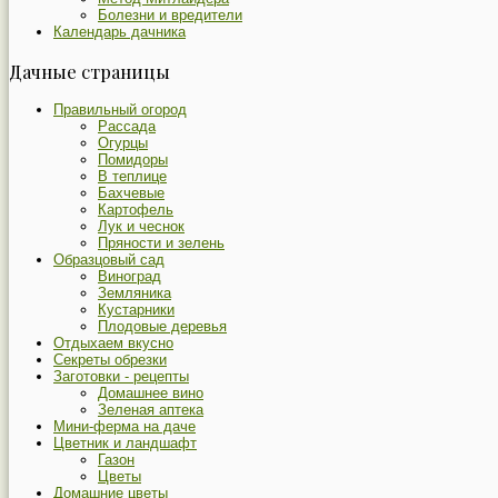
Болезни и вредители
Календарь дачника
Дачные страницы
Правильный огород
Рассада
Огурцы
Помидоры
В теплице
Бахчевые
Картофель
Лук и чеснок
Пряности и зелень
Образцовый сад
Виноград
Земляника
Кустарники
Плодовые деревья
Отдыхаем вкусно
Секреты обрезки
Заготовки - рецепты
Домашнее вино
Зеленая аптека
Мини-ферма на даче
Цветник и ландшафт
Газон
Цветы
Домашние цветы