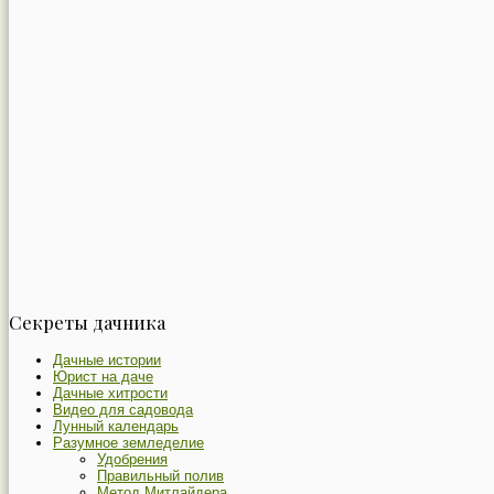
Секреты дачника
Дачные истории
Юрист на даче
Дачные хитрости
Видео для садовода
Лунный календарь
Разумное земледелие
Удобрения
Правильный полив
Метод Митлайдера