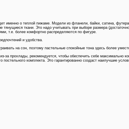
идет именно о теплой пижаме. Модели из фланели, байки, сатина, футер
 тянущиеся ткани. Это надо учитывать при выборе размера (достаточно 
ми, т.е. более комфортно распределяются по фигуре.
едпочтений и удобства.
раивать на сон, поэтому пастельные спокойные тона здесь более умест
 из-за прохлады, рекомендуется, чтобы обеспечить себе максимально к
го постельного комплекта. Это гарантированно создаст наилучшие усл