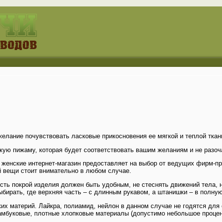
елание почувствовать ласковые прикосновения ее мягкой и теплой ткан
акую пижаму, которая будет соответствовать вашим желаниям и не раз
жамы женские интернет-магазин предоставляет на выбор от ведущих фирм-
й вещи стоит внимательно в любом случае.
есть покрой изделия должен быть удобным, не стеснять движений тела,
ирать, где верхняя часть – с длинным рукавом, а штанишки – в полную
х материй. Лайкра, полиамид, нейлон в данном случае не годятся для о
амбуковые, плотные хлопковые материалы (допустимо небольшое процен