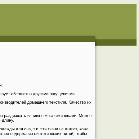
и.
очарует абсолютно другими ощущениями.
производителей домашнего текстиля. Качество их
 не раздражать излишне жесткими швами. Можно
 длину.
дежды для сна, т.к. эти ткани не дышат, кожа
тное содержание синтетических нитей, чтобы