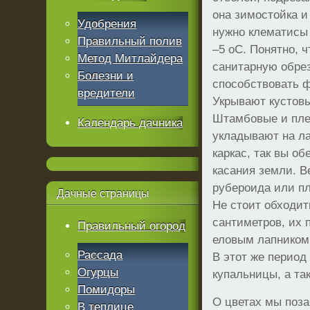
она зимостойка и
Удобрения
нужно клематисы 
Правильный полив
–5 оС. Понятно, 
Метод Митлайдера
санитарную обрез
Болезни и
способствовать ф
вредители
Укрывают кустовы
Штамбовые и пл
Календарь дачника
укладывают на ла
каркас, так вы о
касания земли. В
рубероида или пл
Дачные
страницы
Не стоит обходит
сантиметров, их 
Правильный огород
еловым лапником
Рассада
В этот же период
Огурцы
купальницы, а та
Помидоры
О цветах мы поза
В теплице