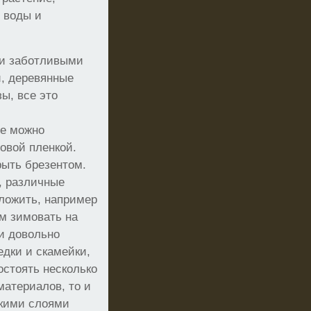
з воды и
ми заботливыми
и, деревянные
ы, все это
не можно
овой пленкой.
рыть брезентом.
, различные
оложить, например
ам зимовать на
 и довольно
дки и скамейки,
остоять несколько
материалов, то и
ькими слоями