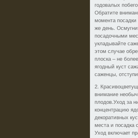
годовалых побег
Обратите внимани
момента посадки 
же день. Осмугни
посадочными мес
укладывайте саже
этом случае обре
плоска – не боле
ягодный куст саж
саженцы, отступит
2. Красивоцветущ
внимание необычн
плодов.Уход за н
концентрацию ядо
декоративных кус
места и посадка 
Уход включает пр