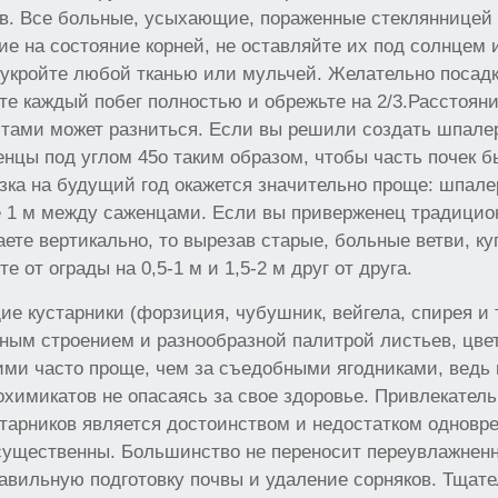
ов. Все больные, усыхающие, пораженные стеклянницей
е на состояние корней, не оставляйте их под солнцем и
укройте любой тканью или мульчей. Желательно посадк
те каждый побег полностью и обрежьте на 2/3.Расстоян
тами может разниться. Если вы решили создать шпале
нцы под углом 45о таким образом, чтобы часть почек б
зка на будущий год окажется значительно проще: шпале
е 1 м между саженцами. Если вы приверженец традицио
аете вертикально, то вырезав старые, больные ветви, к
е от ограды на 0,5-1 м и 1,5-2 м друг от друга.
ие кустарники (форзиция, чубушник, вейгела, спирея и т
ым строением и разнообразной палитрой листьев, цвет
ими часто проще, чем за съедобными ягодниками, вед
химикатов не опасаясь за свое здоровье. Привлекател
тарников является достоинством и недостатком одновр
существенны. Большинство не переносит переувлажненн
авильную подготовку почвы и удаление сорняков. Тщате