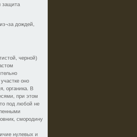
я защита
 из¬за дождей,
тистой, черной)
астом
ительно
 участке оно
, органика. В
есями, при этом
сто под любой не
сленными
жовник, смородину
личие нулевых и