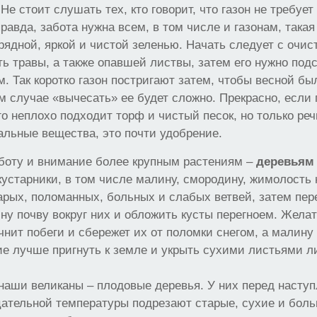
 Не стоит слушать тех, кто говорит, что газон не требуе
правда, забота нужна всем, в том числе и газонам, така
рядной, яркой и чистой зеленью. Начать следует с очист
ь травы, а также опавшей листвы, затем его нужно под
м. Так коротко газон постригают затем, чтобы весной бы
ом случае «вычесать» ее будет сложно. Прекрасно, если 
го неплохо подходит торф и чистый песок, но только реч
альные вещества, это почти удобрение.
аботу и внимание более крупным растениям –
деревьям 
кустарники, в том числе малину, смородину, жимолость
арых, поломанных, больных и слабых ветвей, затем пер
у почву вокруг них и обложить кусты перегноем. Желат
чнит побеги и сбережет их от поломки снегом, а малину 
ие лучше пригнуть к земле и укрыть сухими листьями 
наши великаны – плодовые деревья. У них перед насту
ательной температуры подрезают старые, сухие и боль