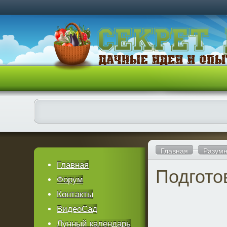
Главная
Разумн
Главная
Подгото
Форум
Контакты
ВидеоСад
Лунный календарь