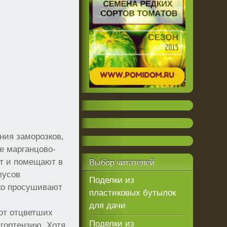
ения заморозков,
е марганцово-
ат и помещают в
Выбор
читателей
лусов
Поделки из
ько просушивают
пластиковых бутылок
для дачи
 от отцветших
Поделки из
 гортензию. Хотя