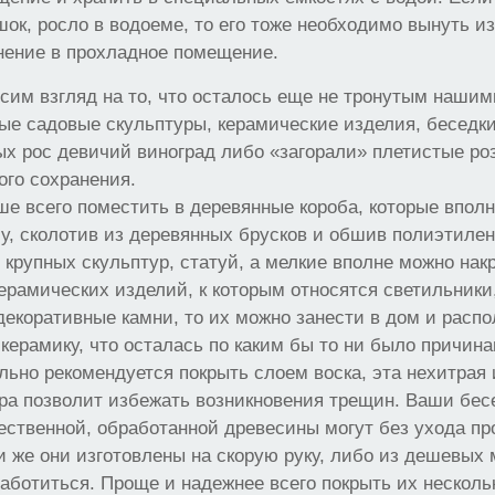
шок, росло в водоеме, то его тоже необходимо вынуть и
нение в прохладное помещение.
осим взгляд на то, что осталось еще не тронутым наши
ые садовые скульптуры, керамические изделия, беседк
ых рос девичий виноград либо «загорали» плетистые роз
ого сохранения.
е всего поместить в деревянные короба, которые впол
у, сколотив из деревянных брусков и обшив полиэтилен
 крупных скульптур, статуй, а мелкие вполне можно нак
керамических изделий, к которым относятся светильники
декоративные камни, то их можно занести в дом и расп
е керамику, что осталась по каким бы то ни было причин
ельно рекомендуется покрыть слоем воска, эта нехитрая
а позволит избежать возникновения трещин. Ваши бесе
ественной, обработанной древесины могут без ухода пр
ли же они изготовлены на скорую руку, либо из дешевых 
заботиться. Проще и надежнее всего покрыть их нескол