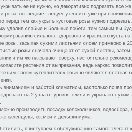
 укрывать ее не нужно, но декоративно подрезать все же 
и розы, последние следует утеплить уже при понижени
что перед тем как укрыть кустовые розы нужно подрезать
ку удалив слабые и больные побеги, тем самым вы буд
ормированию сильного, здорового и красивого куста на
е розы, засыпая сухими листьями слоем примерно в 20
етистые
розы
сначала очищают от сухой листвы, затем 
пник и им же накрывают сверху, настоятельно рекоменд
безопасите растения от выпревания, ведь каркас позволи
ерхним слоем «утеплителя» обычно являются плотная б
енки.
ь вниманием и заботой клематисы, как только почва про
подрезают на 2 узла от уровня земли и укрывают сухим
.
 можно производить посадку колокольчиков, водосбора,
кже календулы, космеи и дельфиниума.
ботились, приступаем к обслуживанию самого элегантн