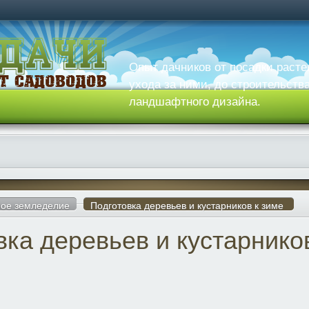
Опыт дачников от посадки расте
ухода за ними, до строительств
ландшафтного дизайна.
ое земледелие
Подготовка деревьев и кустарников к зиме
вка деревьев и кустарнико