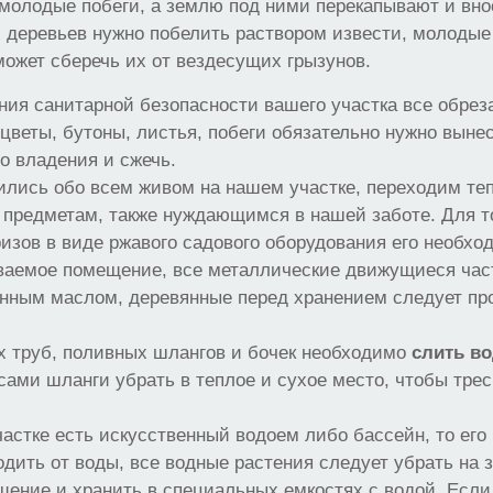
олодые побеги, а землю под ними перекапывают и внос
 деревьев нужно побелить раствором извести, молодые
может сберечь их от вездесущих грызунов.
ния санитарной безопасности вашего участка все обрез
цветы, бутоны, листья, побеги обязательно нужно вынес
о владения и сжечь.
ились обо всем живом на нашем участке, переходим теп
предметам, также нуждающимся в нашей заботе. Для то
изов в виде ржавого садового оборудования его необхо
ваемое помещение, все металлические движущиеся части
инным маслом, деревянные перед хранением следует пр
х труб, поливных шлангов и бочек необходимо
слить в
 сами шланги убрать в теплое и сухое место, чтобы тре
астке есть искусственный водоем либо бассейн, то его
дить от воды, все водные растения следует убрать на 
ение и хранить в специальных емкостях с водой. Если