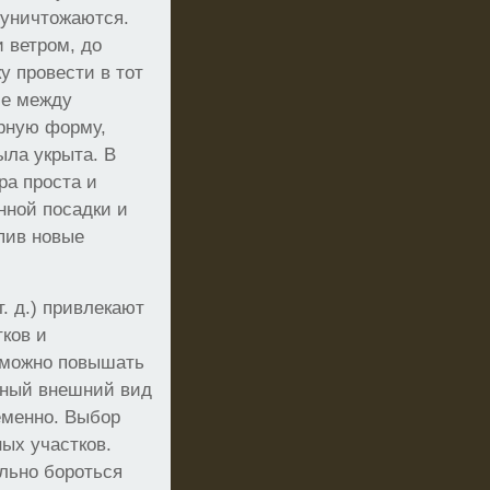
 уничтожаются.
 ветром, до
у провести в тот
ие между
рную форму,
ыла укрыта. В
ра проста и
нной посадки и
упив новые
. д.) привлекают
ков и
ь можно повышать
ьный внешний вид
еменно. Выбор
ых участков.
льно бороться