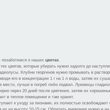
ь позаботимся о наших
цветах
.
 тех цветов, которые убирать нужно задолго до наступл
ладиолусы. Клубни георгинов нужно промывать в раствор
азводя его в концентрации 1 г на 1 л воды, затем их суш
 место, лучше в погреб либо подвал. Луковицы гладио
рно через 20 дней после цветения, затем их хорошен
ают в теплое помещение и там хранят.
тупают к уходу за пионами, их полностью освобождают
я их на высоту 10-15 см. Обратить внимание нужно и на