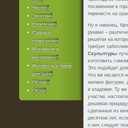
посаженное в гор
Умелец
перенести на хра
Электрик
Отопление
Ну и наконец, бр
руками – различн
Садовые
решетки на котор
сооружения
требует заботлив
Материал и
Скульптуры
лучш
инструмент
изготовить самом
Интересные идеи
Это подойдет для
для дачи
Что же касается 
Обзоры
мелкие фигурки, 
в кладовке. Ту ж
Обзор
участке, настоят
дешевая процедур
сделанные из кач
десятков лет, ес
о них следует по