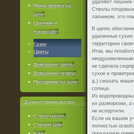
удаляют лишние м
Мини-ферма на
Стволы плодовых
даче
лапником, это по
Цветник и
В целях обеспече
ландшафт
удаленные сухие 
территорию своег
Газон
Итак, мы позабот
Цветы
неодушевленным 
Домашние цветы
не сделала сюрпр
Домашний огород
сухое и проветри
д.) смазать маш
Праздники на даче
солнце.
Из водопроводны
Дачное
строительство
их разморозки, а
не испортили.
С чего начать
Если на вашем уч
Строим дом
полностью освобо
Баня
прохладное помещ