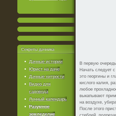
Секреты
дачника
Дачные истории
В первую очеред
Юрист на даче
Начать следует с
это георгины и г
Дачные хитрости
кислого калия, р
Видео для
любое прохладное
садовода
выкапывают приме
Лунный календарь
на воздухе, убир
Разумное
После этого прис
земледелие
стеблей, подреза