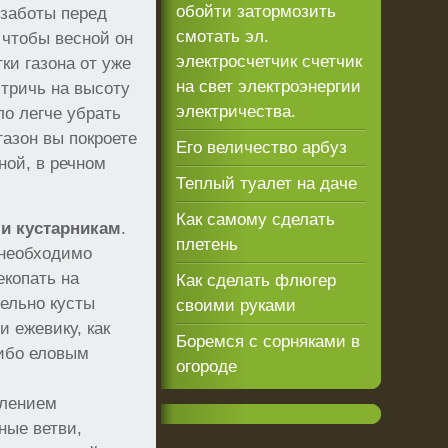
обойти затормозить
т заботы перед
смотать эл.
я чтобы весной он
электросчетчик счетчик
ки газона от уже
на свет электроэнергии
стричь на высоту
электричества.
ло легче убрать
газон вы покроете
Его величество арбуз
ной, в речном
Теплый туалет на даче
Как самому сделать
и кустарникам
.
плетень
 необходимо
екопать на
Как сделать флюгер
ельно кусты
своими руками
и ежевику, как
Боремся с сорняками в
либо еловым
огороде
плением
ные ветви,