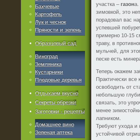
участка –
газон
а.
Бахчевые
зимовкой, это не
Картофель
порадовал вас на
Лук и чеснок
успевшей побурет
Пряности и зелень
примерно 10-15 с
Образцовый сад
траву, в противн
мульчей, для это
Виноград
песке есть минер
Земляника
Теперь окажем з
Кустарники
Практически все 
Плодовые деревья
освободить от ст
Отдыхаем вкусно
небольшую глубин
Секреты обрезки
связать, это упро
менее зимостойк
Заготовки - рецепты
лапником.
Домашнее вино
Требуют ухода и 
Зеленая аптека
устойчивой отриц