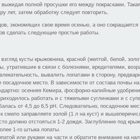
, выжидая полной просушки его между покрасками. Така
ру лет, затем обработку следует повторить.
дов, экономящих свое время осенью, а оно сокращается
зов сделать следующие простые работы.
 взгляд кусты крыжовника, красной (желтой, белой, золо
, утратившие в связи с болезнями, вредителями, возр
влекательность, вывалить лопатами в сторону, предвар
е посадочное место. В зависимости от состава почвы на
ндартно: осенняя Кемира, фосфорно-калийные удобрения
риходилось работать и с тяжелыми суглинками и с суп
балась от 4,5 до 6,5 рН. Следовательно, посадочное ме
к смело заправляете золой (1 л на куст) и вышеперечи
то должно отстояться 1-2 дождя. Заглубление под кры
олее 1-го штыка лопаты.
опатой или руками на части и обратите внимание на на