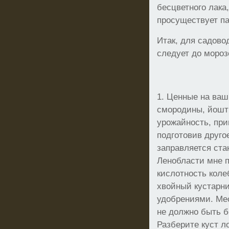
бесцветного лака
просуществует па
Итак, для садово
следует до моро
1. Ценные на ваш
смородины, йошты
урожайность, при
подготовив друго
заправляется ста
Ленобласти мне п
кислотность коле
хвойный кустарни
удобрениями. Мес
не должно быть б
Разберите куст л