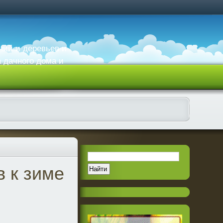
ний и деревьев и
а дачного дома и
в к зиме