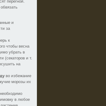
ят перегной.
 обвязать
анные и
ти за
ерь к
го чтобы весна
димо убрать в
 (секаторов и т.
осушить на
оду
во избежание
скучие морозы их
 необходимо
зимовку в любое
 растение,