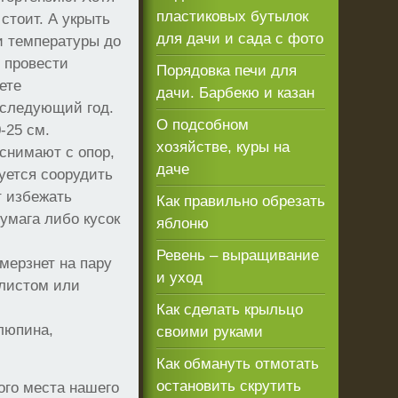
пластиковых бутылок
стоит. А укрыть
для дачи и сада с фото
и температуры до
, провести
Порядовка печи для
ете
дачи. Барбекю и казан
 следующий год.
О подсобном
-25 см.
хозяйстве, куры на
снимают с опор,
даче
уется соорудить
т избежать
Как правильно обрезать
умага либо кусок
яблоню
Ревень – выращивание
мерзнет на пару
и уход
 листом или
Как сделать крыльцо
 люпина,
своими руками
Как обмануть отмотать
остановить скрутить
ого места нашего