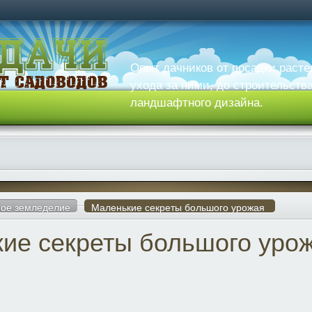
Опыт дачников от посадки расте
ухода за ними, до строительств
ландшафтного дизайна.
ое земледелие
Маленькие секреты большого урожая
ие секреты большого уро