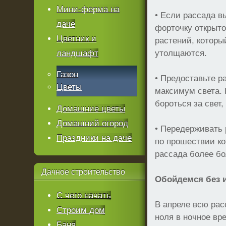
Мини-ферма на
• Если рассада в
даче
форточку открыто
Цветник и
растений, которы
ландшафт
утолщаются.
Газон
• Предоставьте 
Цветы
максимум света.
бороться за свет
Домашние цветы
Домашний огород
• Передерживать 
Праздники на даче
по прошествии ко
рассада более бо
Дачное
строительство
Обойдемся без 
С чего начать
В апреле всю рас
Строим дом
ноля в ночное вр
Баня