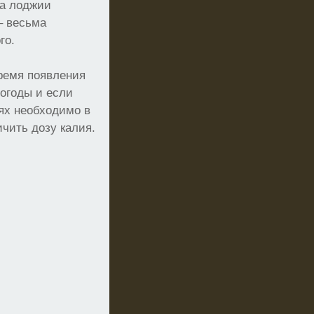
на лоджии
– весьма
го.
время появления
погоды и если
аях необходимо в
чить дозу калия.