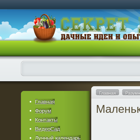
Главная
Разумн
Главная
Маленьк
Форум
Контакты
ВидеоСад
Лунный календарь