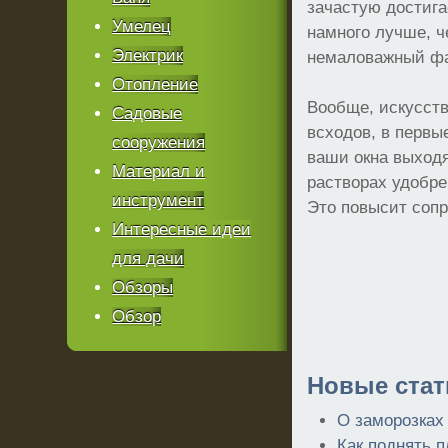
зачастую достига
Умелец
намного лучше, ч
Электрик
немаловажный фак
Отопление
Вообще, искусств
Садовые
всходов, в первы
сооружения
ваши окна выходя
Материал и
растворах удобре
инструмент
Это повысит соп
Интересные идеи
для дачи
Обзоры
Обзор
Новые стат
О заморозках
Как поднять 