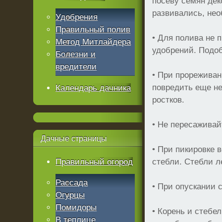
посеву семян дек
развивались, не
Удобрения
Правильный полив
• Для полива не 
Метод Митлайдера
удобрений. Подо
Болезни и
вредители
• При прореживан
повредить еще н
Календарь дачника
ростков.
• Не пересаживай
Дачные
страницы
• При пикировке 
Правильный огород
стебли. Стебли л
Рассада
• При опускании 
Огурцы
Помидоры
• Корень и стебе
В теплице