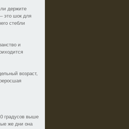
или держите
– это шок для
чего стебли
ранство и
приходится
дельный возраст,
ереросшая
10 градусов выше
ные же дни она