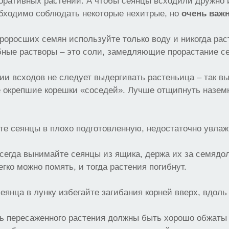
оративных растений. А чтобы сеянцы всходили дружно 
обходимо соблюдать некоторые нехитрые, но
очень важ
проросших семян используйте только воду и никогда рас
бные растворы – это соли, замедляющие прорастание с
ии всходов не следует выдергивать растеньица – так в
е окрепшие корешки «соседей». Лучше отщипнуть назем
те сеянцы в плохо подготовленную, недостаточно увлаж
всегда вынимайте сеянцы из ящика, держа их за семядол
егко можно помять, и тогда растения погибнут.
сеянца в лунку избегайте загибания корней вверх, вдоль
ль пересаженного растения должны быть хорошо обжаты 