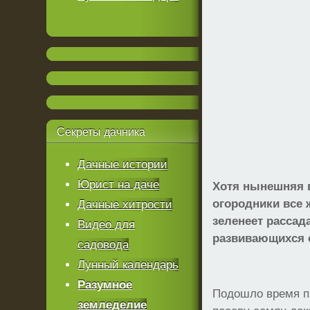
Секреты
дачника
Дачные истории
Юрист на даче
Хотя нынешняя в
огородники все 
Дачные хитрости
зеленеет рассад
Видео для
развивающихся 
садовода
Лунный календарь
Разумное
Подошло время пи
земледелие