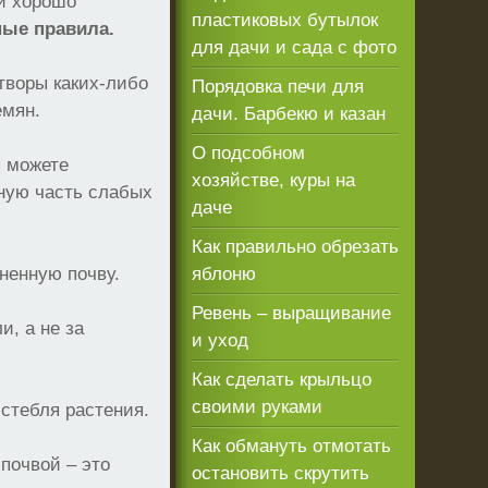
и хорошо
пластиковых бутылок
ные правила.
для дачи и сада с фото
творы каких-либо
Порядовка печи для
емян.
дачи. Барбекю и казан
О подсобном
ы можете
хозяйстве, куры на
ную часть слабых
даче
Как правильно обрезать
ненную почву.
яблоню
Ревень – выращивание
и, а не за
и уход
Как сделать крыльцо
своими руками
 стебля растения.
Как обмануть отмотать
почвой – это
остановить скрутить