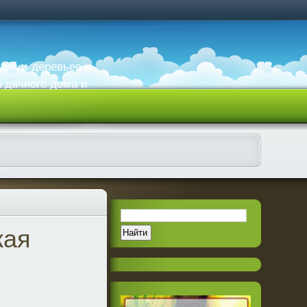
ний и деревьев и
а дачного дома и
жая