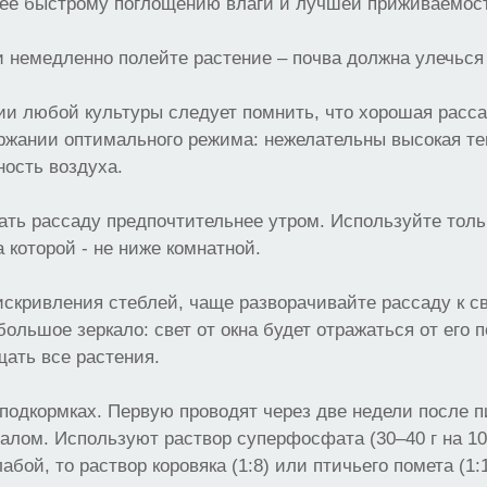
лее быстрому поглощению влаги и лучшей приживаемос
и немедленно полейте растение – почва должна улечься
и любой культуры следует помнить, что хорошая расса
ржании оптимального режима: нежелательны высокая те
ость воздуха.
ать рассаду предпочтительнее утром. Используйте толь
а которой - не ниже комнатной.
искривления стеблей, чаще разворачивайте рассаду к св
большое зеркало: свет от окна будет отражаться от его 
ать все растения.
 подкормках. Первую проводят через две недели после п
валом. Используют раствор суперфосфата (30–40 г на 10
абой, то раствор коровяка (1:8) или птичьего помета (1:1