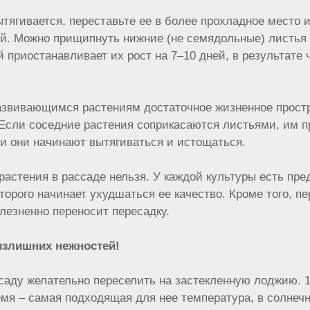
ытягивается, переставьте ее в более прохладное место 
й. Можно прищипнуть нижние (не семядольные) листья 
й приостанавливает их рост на 7–10 дней, в результате 
развивающимся растениям достаточное жизненное прост
 Если соседние растения соприкасаются листьями, им 
, и они начинают вытягиваться и истощаться.
растения в рассаде нельзя. У каждой культуры есть пре
торого начинает ухудшаться ее качество. Кроме того, п
лезненно переносит пересадку.
излишних нежностей!
саду желательно переселить на застекленную лоджию. 
емя – самая подходящая для нее температура, в солнеч