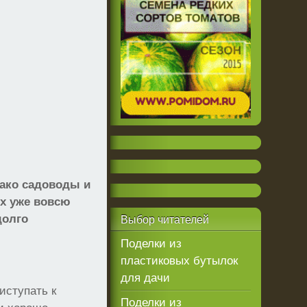
нако садоводы и
их уже вовсю
долго
Выбор
читателей
Поделки из
пластиковых бутылок
для дачи
иступать к
Поделки из