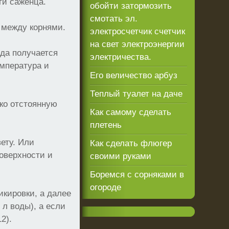
ти саженца.
обойти затормозить
смотать эл.
 между корнями.
электросчетчик счетчик
на свет электроэнергии
да получается
электричества.
мпература и
Его величество арбуз
Теплый туалет на даче
ко отстоянную
Как самому сделать
плетень
ету. Или
Как сделать флюгер
поверхности и
своими руками
Боремся с сорняками в
огороде
икировки, а далее
 л воды), а если
2).