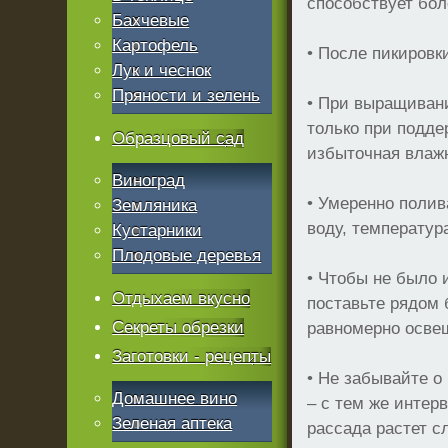
способствует бо
Бахчевые
Картофель
• После пикировк
Лук и чеснок
Пряности и зелень
• При выращивани
только при подде
Образцовый сад
избыточная влажн
Виноград
• Умеренно полив
Земляника
воду, температур
Кустарники
Плодовые деревья
• Чтобы не было 
Отдыхаем вкусно
поставьте рядом 
Секреты обрезки
равномерно освещ
Заготовки - рецепты
• Не забывайте о
Домашнее вино
– с тем же интер
Зеленая аптека
рассада растет сл