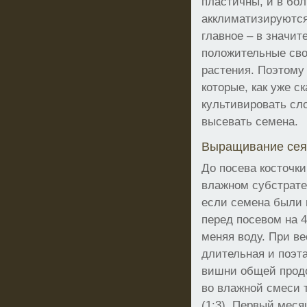
пластичны, и в бо
акклиматизируются
главное – в значи
положительные сво
растения. Поэтому
которые, как уже с
культивировать сло
высевать семена.
Выращивание сея
До посева косточки
влажном субстрате
если семена были в
перед посевом на 
меняя воду. При в
длительная и поэт
вишни общей прод
во влажной смеси
(1:3). Первый меся