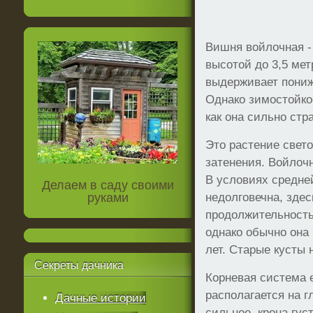
Вишня войлочная - 
высотой до 3,5 мет
выдерживает пониж
Однако зимостойкос
как она сильно стр
Это растение свет
затенения. Войлоч
В условиях средне
Делаем в саду своими
руками
недолговечна, зде
продолжительность 
однако обычно она
лет. Старые кусты
Секреты
дачника
Корневая система 
располагается на г
Дачные истории
сильное, крона гус