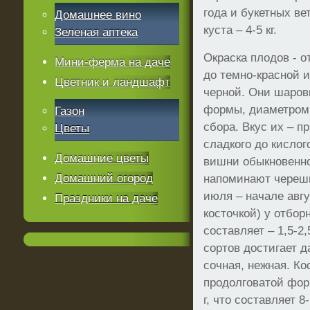
года и букетных ве
Домашнее вино
куста – 4-5 кг.
Зеленая аптека
Окраска плодов - о
Мини-ферма на даче
до темно-красной 
Цветник и ландшафт
черной. Они шаро
формы, диаметром 
Газон
сбора. Вкус их – 
Цветы
сладкого до кислог
Домашние цветы
вишни обыкновенно
Домашний огород
напоминают черешн
июля – начале авгу
Праздники на даче
косточкой) у отбо
составляет – 1,5-2,
сортов достигает д
сочная, нежная. Ко
продолговатой форм
г, что составляет 