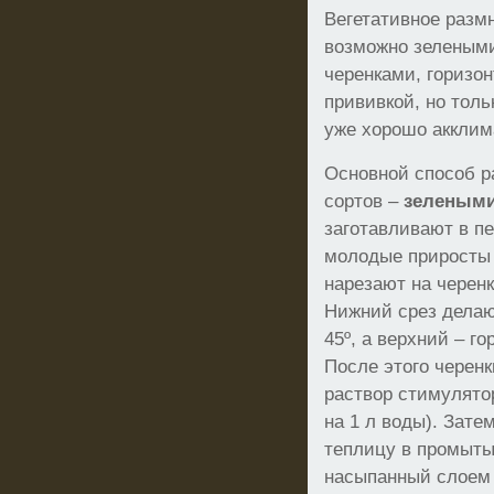
Вегетативное разм
возможно зеленым
черенками, горизо
прививкой, но толь
уже хорошо акклим
Основной способ р
сортов –
зелеными
заготавливают в пе
молодые приросты 
нарезают на черенк
Нижний срез делаю
45º, а верхний – го
После этого черенк
раствор стимулятор
на 1 л воды). Зат
теплицу в промыты
насыпанный слоем 