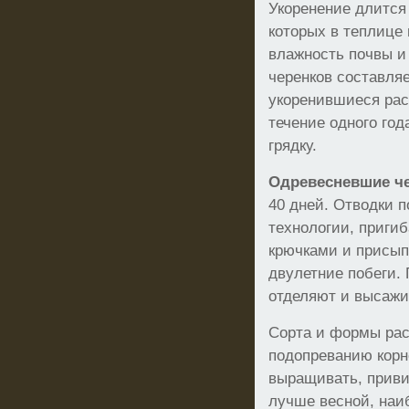
Укоренение длится 
которых в теплиц
влажность почвы и
черенков составляе
укоренившиеся ра
течение одного год
грядку.
Одревесневшие ч
40 дней. Отводки 
технологии, пригиб
крючками и присып
двулетние побеги.
отделяют и высажи
Сорта и формы рас
подопреванию корн
выращивать, приви
лучше весной, на