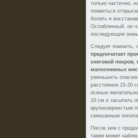
только частично, н
появиться отпрыски
болеть и восстана
Ослабленный, он ча
последующие зимы
Следует помнить, 
предпочитает про
снеговой покров, 
малоснежных мес
уменьшить опаснос
расстояние 15-20 
осенью желательно 
10 см и засыпать 
крупнозернистым п
смешанным пополам
После зим с прод
также может наблю