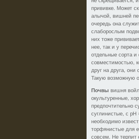
не скрещивается, 
прививке. Может с
алычой, вишней пе
очередь она служи
слаборослым подв
них тоже прививает
нее, так и у переч
отдельные сорта и
совместимостью, к
друг на друга, они
Такую возможную о
Почвы
вишня войло
окультуренные, хо
предпочтительно с
суглинистые, с рН 
необходимо извест
торфянистые для 
совсем. Не терпит 