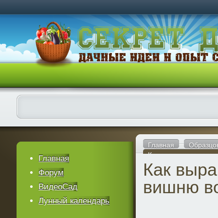
Главная
Образцо
Как выращивать виш
Главная
Как выр
Форум
вишню в
ВидеоСад
Лунный календарь