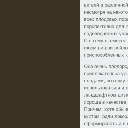
ветвей в различной
несмотря на некото
всех плодовых пор
перспективна для 
садоводческих уча
Поэтому всемерно 
форм вишни войло
приспособленных к
Она очень плодород
привлекательна ус
плодами, поэтому 
использоваться и к
ландшафтном дизай
хороша в качестве 
Причем, хотя обыч
кустом, ради деко
сформировать и в