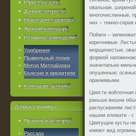
Юрист на даче
овальная, шириной 
Дачные хитрости
многочисленные, п
Видео для садовода
них – темно-серая 
Лунный календарь
Побеги – зеленова
Разумное земледелие
коричневые. Листь
морщинистые, овал
Удобрения
формой напоминают
Правильный полив
значительно мельч
Метод Митлайдера
опушенные; осенью
Болезни и вредители
оранжевыми.
Календарь дачника
Цвести войлочная 
раньше вишни обык
Дачные
страницы
распусканием листь
нашем климате - с 
Правильный огород
Цветущие кусты не
имеют вид огромны
Рассада