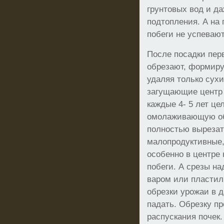
грунтовых вод и да
подтопления. А на
побеги не успеваю
После посадки пер
обрезают, формируя
удаляя только сух
загущающие центр 
каждые 4- 5 лет це
омолаживающую обр
полностью вырезат
малопродуктивные,
особенно в центре
побеги. А срезы н
варом или пласти
обрезки урожаи в 
падать. Обрезку пр
распускания почек.