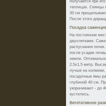
получается при ег
теплицах. Сеянцы 
30 см прищипывают
После этого доращ
Посадка саженце
На постоянное мес
двухлетками. Сажа
распускания почек
после усадки почв
земли. Оптимально
2,5х1,5 метр. Выс
лучше на холмики,
посадочные ямы ра
глубиной 40 см. П
укорачивают - до 4
кустились.
Вегетативное ра