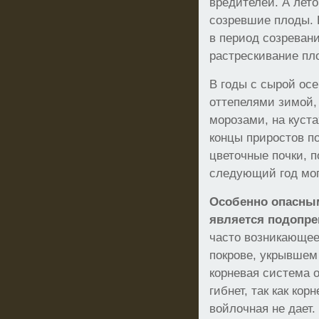
вредителей. А лет
созревшие плоды. 
в период созреван
растрескивание пл
В годы с сырой ос
оттепелями зимой,
морозами, на куста
концы приростов по
цветочные почки, п
следующий год мог
Особенно опасны
является подопре
часто возникающее
покрове, укрывшем
корневая система о
гибнет, так как ко
войлочная не дает.