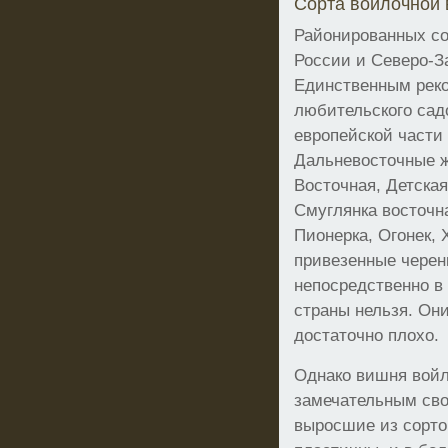
Сорта войлочной
Районированных со
России и Северо-За
Единственным рек
любительского сад
европейской части 
Дальневосточные же
Восточная, Детская
Смуглянка восточна
Пионерка, Огонек, 
привезенные черен
непосредственно в
страны нельзя. Они
достаточно плохо.
Однако вишня войл
замечательным сво
выросшие из сорто