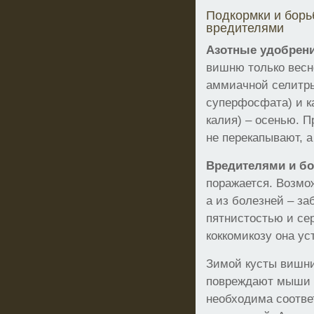
Подкормки и борь
вредителями
Азотные удобрен
вишню только весн
аммиачной селитры
суперфосфата) и ка
калия) – осенью. П
не перекапывают, а
Вредителями и б
поражается. Возмо
а из болезней – з
пятнистостью и се
коккомикозу она ус
Зимой кусты вишни
повреждают мыши 
необходима соотве