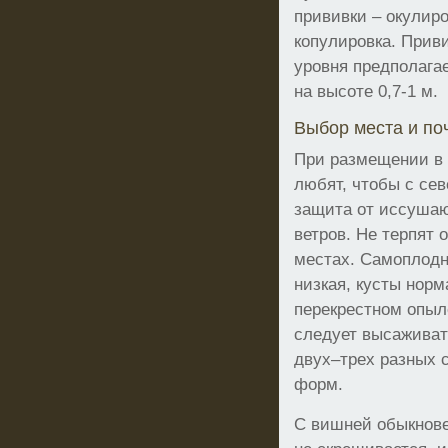
прививки – окулир
копулировка. Прив
уровня предполагае
на высоте 0,7-1 м.
Выбор места и по
При размещении в 
любят, чтобы с се
защита от иссуша
ветров. Не терпят 
местах. Самоплодн
низкая, кусты норм
перекрестном опыле
следует высаживат
двух–трех разных 
форм.
С вишней обыкнове