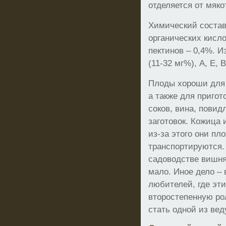
отделяется от мяко
Химический состав
органических кислот
пектинов – 0,4%. 
(11-32 мг%), А, Е, В
Плоды хороши для 
а также для пригот
соков, вина, пови
заготовок. Кожица 
из-за этого они пл
транспортируются
садоводстве вишня
мало. Иное дело – 
любителей, где эти
второстепенную ро
стать одной из ве