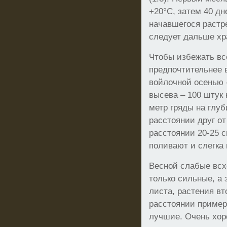
+20°С, затем 40 дн
начавшегося растр
следует дальше хр
Чтобы избежать вс
предпочтительнее 
войлочной осенью -
высева – 100 штук 
метр гряды на глуб
расстоянии друг от
расстоянии 20-25 с
поливают и слегка
Весной слабые всх
только сильные, а 
листа, растения в
расстоянии пример
лучшие. Очень хо