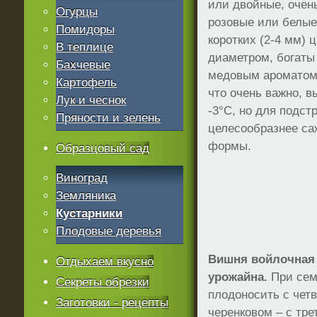
или двойные, очен
Огурцы
розовые или белые
Помидоры
коротких (2-4 мм) 
В теплице
диаметром, богаты
Бахчевые
медовым ароматом,
Картофель
что очень важно, 
Лук и чеснок
-3°С, но для подст
Пряности и зелень
целесообразнее са
формы.
Образцовый сад
Виноград
Земляника
Кустарники
Плодовые деревья
Вишня войлочная 
Отдыхаем вкусно
урожайна.
При сем
Секреты обрезки
плодоносить с четв
Заготовки - рецепты
черенковом – с тре