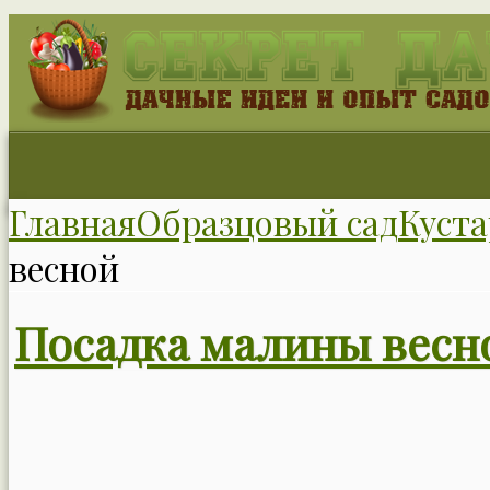
Главная
Образцовый сад
Куст
весной
Посадка малины весн