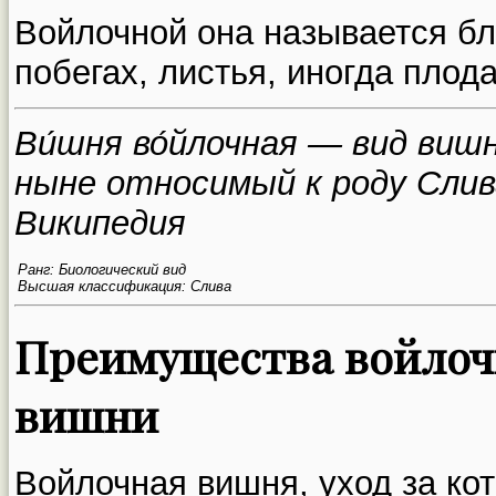
Войлочной она называется б
побегах, листья, иногда плода
Ви́шня во́йлочная — вид вишн
ныне относимый к роду Слив
Википедия
Ранг:
Биологический вид
Высшая классификация:
Слив
а
Преимущества войло
вишни
Войлочная вишня, уход за ко