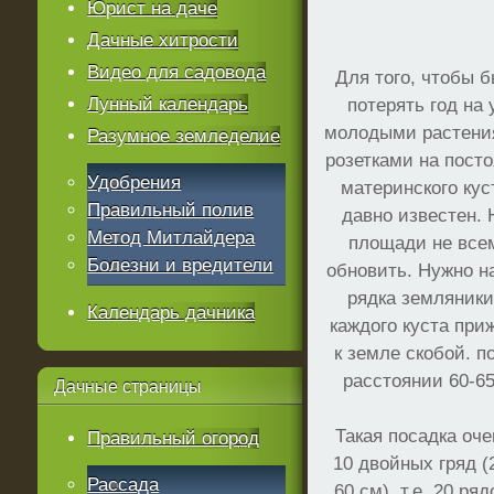
Юрист на даче
Дачные хитрости
Видео для садовода
Для того, чтобы б
Лунный календарь
потерять год на
молодыми растени
Разумное земледелие
розетками на посто
Удобрения
материнского кус
Правильный полив
давно известен. 
Метод Митлайдера
площади не всем
Болезни и вредители
обновить. Нужно на
рядка земляники
Календарь дачника
каждого куста при
к земле скобой. п
расстоянии 60-65
Дачные
страницы
Такая посадка оче
Правильный огород
10 двойных гряд (
Рассада
60 см), т.е. 20 ря