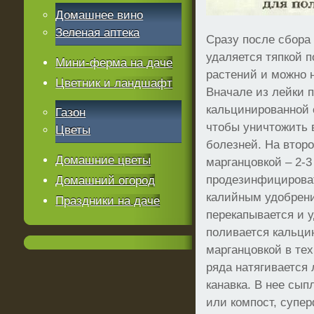
Домашнее вино
Зеленая аптека
Сразу после сбора
удаляется тяпкой п
Мини-ферма на даче
растений и можно 
Цветник и ландшафт
Вначале из лейки 
кальцинированной с
Газон
чтобы уничтожить 
Цветы
болезней. На второ
Домашние цветы
марганцовкой – 2-3
продезинфицирова
Домашний огород
калийным удобрен
Праздники на даче
перекапывается и 
поливается кальци
марганцовкой в те
ряда натягивается 
канавка. В нее сып
или компост, супер