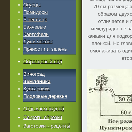
Огурцы
70 см размещают
Помидоры
образом двухс
В теплице
отличается и 
Бахчевые
междурядье не за
Картофель
канавки для подко
Лук и чеснок
пленкой. Но глав
Пряности и зелень
омолаживать один
втор
Образцовый сад
Виноград
Земляника
Кустарники
Плодовые деревья
Отдыхаем вкусно
Секреты обрезки
Заготовки - рецепты