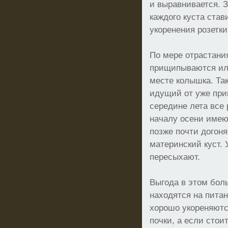
и выравнивается. 
каждого куста став
укоренения розетки
По мере отрастания
прищипываются ил
месте колышка. Та
идущий от уже при
середине лета все 
началу осени имеют
позже почти догоня
материнский куст. 
пересыхают.
Выгода в этом бол
находятся на питан
хорошо укореняютс
почки, а если стои