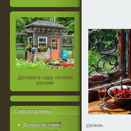
Делаем в саду своими
руками
Секреты
дачника
Дачные истории
урожаи.