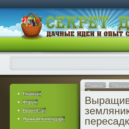
Главная
Образцо
Выращивание землян
Главная
Выращив
Форум
земляник
ВидеоСад
пересад
Лунный календарь