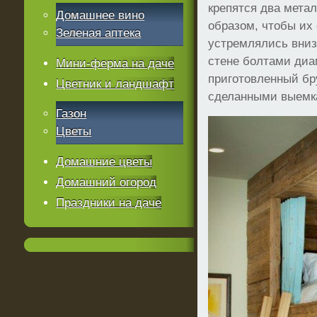
крепятся два метал
Домашнее вино
образом, чтобы их
Зеленая аптека
устремлялись вниз.
стене болтами диа
Мини-ферма на даче
приготовленный бр
Цветник и ландшафт
сделанными выемка
Газон
Цветы
Домашние цветы
Домашний огород
Праздники на даче