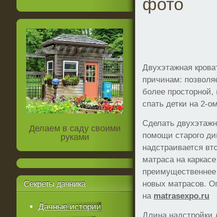
фото
Двухэтажная крова
причинам: позволя
более просторной, 
спать детки на 2-о
Сделать двухэтажн
Делаем в саду своими
помощи старого ди
руками
надстраивается вт
матраса на каркасе
преимущественнее 
новых матрасов. О
Секреты
дачника
на
matrasexpo.ru
Дачные истории
Длина надстройки д