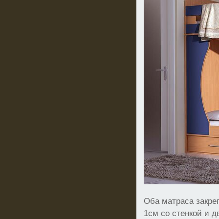
Оба матраса закр
1см со стенкой и д