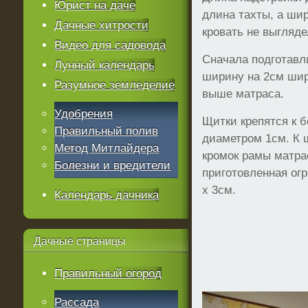
Юрист на даче
длина тахты, а шир
Дачные хитрости
кровать не выгляде
Видео для садовода
Сначала подготав
Лунный календарь
ширину на 2см шир
Разумное земледелие
выше матраса.
Удобрения
Щитки крепятся к 
Правильный полив
диаметром 1см. К 
Метод Митлайдера
кромок рамы матра
Болезни и вредители
приготовленная ог
х 3см.
Календарь дачника
Дачные
страницы
Правильный огород
Рассада