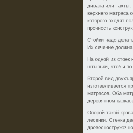
дивана или тахты, 
верхнего матраса о
которого входят по
прочность конструк
Стойки надо делат
Их сечение должна
На одной из стоек
штырьки, чтобы по
Второй вид двухъя
изготавливается п
матрасов. Оба мат
деревянном каркас
Опорой такой крова
лесенки. Стенка де
древесностружечно