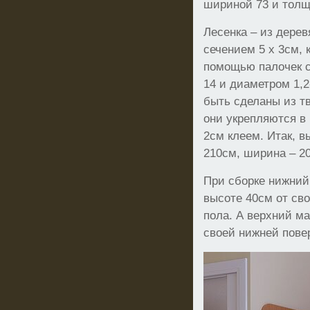
шириной 73 и толщ
Лесенка – из дере
сечением 5 х 3см, 
помощью палочек с
14 и диаметром 1,
быть сделаны из т
они укрепляются в 
2см клеем. Итак, в
210см, ширина – 2
При сборке нижни
высоте 40см от св
пола. А верхний ма
своей нижней пове