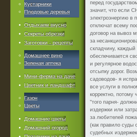
перед государство
Кустарники
значит, что если С
Плодовые деревья
электроэнергию в п
Отдыхаем вкусно
отключат всему по
договор на вывоз 
Секреты обрезки
за несанкционирова
Заготовки - рецепты
складчину, каждый 
Домашнее вино
обеспечивается св
Зеленая аптека
и регулярное водос
отсыпку дорог. Во
Мини-ферма на даче
садоводов- я испр
Цветник и ландшафт
все услуги в полн
корректно, потому 
Газон
"того парня- должн
Цветы
издержки или затр
за любителей пожа
Домашние цветы
(как правило суды
Домашний огород
судебных издержек
Праздники на даче