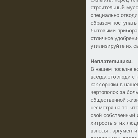
строительный мусо
специально отводи
образом поступать
бытовыми приборам
отличное удобрени
утилизируйте их с
Неплательщики.
В нашем поселке е
всегда это люди с
как сорняки в наш
чертополох за бол
общественной жизни
несмотря на то, чт
свой собственный 
хитрость этих люде
взносы , аргумент