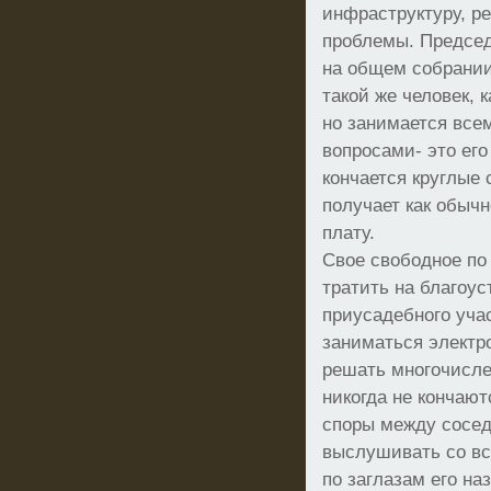
инфраструктуру, р
проблемы. Предсе
на общем собрании
такой же человек, 
но занимается вс
вопросами- это его
кончается круглые 
получает как обыч
плату.
Свое свободное по 
тратить на благоус
приусадебного уча
заниматься электро
решать многочисле
никогда не кончают
споры между сосед
выслушивать со все
по заглазам его на