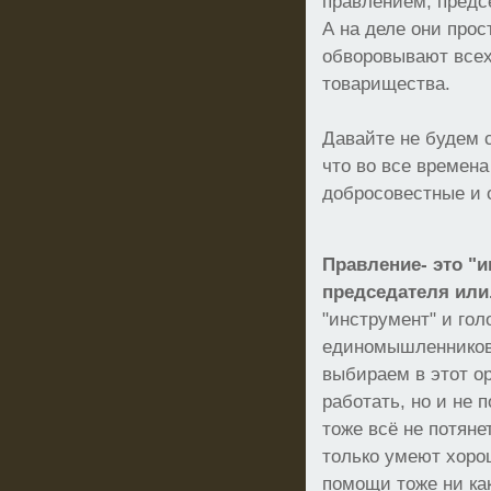
правлением, предс
А на деле они про
обворовывают всех
товарищества.
Давайте не будем 
что во все времен
добросовестные и 
Правление- это "и
председателя или.
"инструмент" и гол
единомышленников.
выбираем в этот о
работать, но и не 
тоже всё не потяне
только умеют хоро
помощи тоже ни как