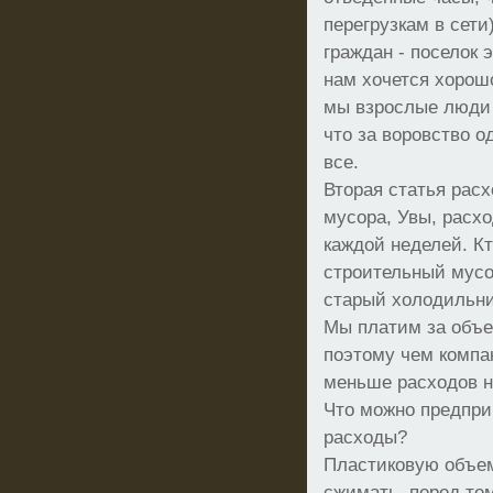
перегрузкам в сет
граждан - поселок 
нам хочется хорош
мы взрослые люди 
что за воровство о
все.
Вторая статья расх
мусора, Увы, расхо
каждой неделей. К
строительный мусо
старый холодильник
Мы платим за объе
поэтому чем компа
меньше расходов н
Что можно предпри
расходы?
Пластиковую объе
сжимать, перед тем