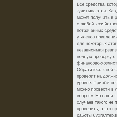
Все средства, кот
-учитываются. Каж
может получить в 
о любой хозяйстве
потраченных средс
у членов правления
для некоторых этог
независимая ревиз
полную проверку с
финансово-хозяйст
Обратитесь к ней с
проверит на долж
уровне. Причём не
можно провести в 
вопросу. Но наши 
случаев такого не 
проверить, а это п
работы бухгалтери