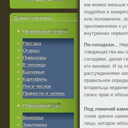
как можно меньше 
подробно и конкрет
Дачные
страницы
или положениях, к
приложениями к уст
Правильный огород
внутренних нормат
Рассада
По-соседски..
, Не
Огурцы
товарищества мы о
Помидоры
соседями, делая св
В теплице
кто виноват. И за
Бахчевые
рассуждениями око
Картофель
правильное опреде
Лук и чеснок
владельца недвижи
Пряности и зелень
своих прав и обяза
Образцовый сад
Под лежачий камен
точки зрения закон
Виноград
лицо, которое обя
Земляника