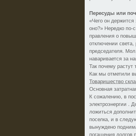
Пересуды или поч
«Чего он держится 
оно?» Нередко по-
правления о повыш
отключении света,
председателя. Мол,
наваривается за на
Так почему растут
Как мы отметили 
Товаришество скла
Основная затратная
К сожалению, в по
электроэнергии . Д
ложиться дополнит
поселка, и в след
вынуждено поднима
погашения долгов п