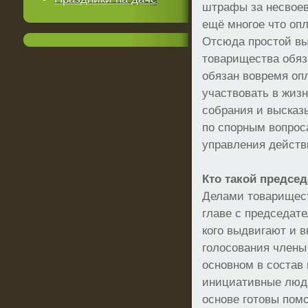
штрафы за несвоев
ещё многое что опл
Отсюда простой вы
товарищества обяз
обязан вовремя опл
участвовать в жизн
собрания и высказ
по спорным вопрос
управления действ
Кто такой председ
Делами товарищест
главе с председате
кого выдвигают и 
голосования члены
основном в состав
инициативные люди
основе готовы помо