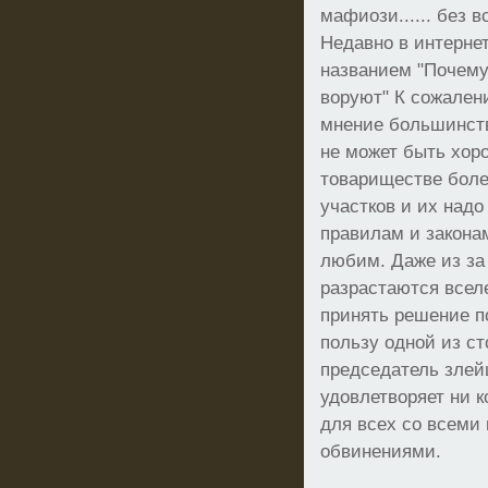
мафиози...... без в
Недавно в интернет
названием "Почему
воруют" К сожален
мнение большинств
не может быть хор
товариществе боле
участков и их надо
правилам и законам
любим. Даже из за
разрастаются всел
принять решение по
пользу одной из ст
председатель злей
удовлетворяет ни к
для всех со всеми 
обвинениями.