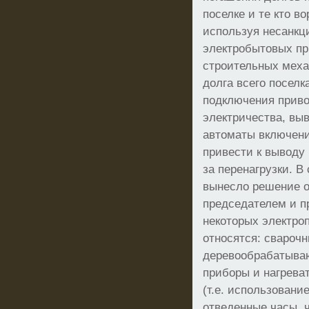
поселке и те кто в
используя несанкц
электробытовых при
строительных меха
долга всего поселк
подключения приво
электричества, выв
автоматы включени
привести к выводу
за перенагрузки. В
вынесло решение о
председателем и п
некоторых электро
относятся: свароч
деревообрабатыва
приборы и нагрева
(т.е. использовани
отведенные часы, 