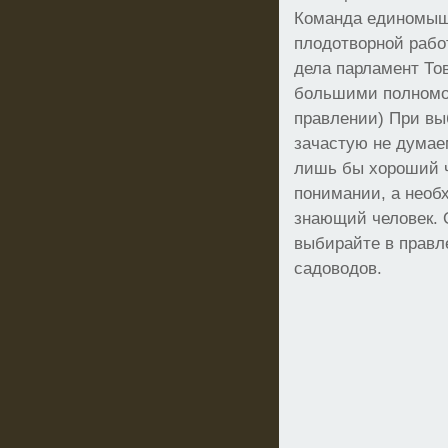
Команда единомышл
плодотворной рабо
дела парламент То
большими полномо
правлении) При вы
зачастую не думае
лишь бы хороший 
понимании, а нео
знающий человек. 
выбирайте в правл
садоводов.