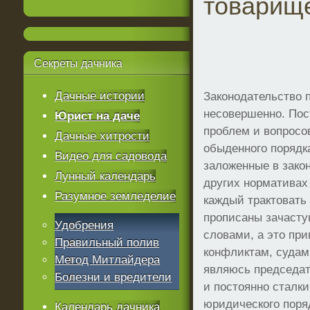
товарищ
Секреты
дачника
Дачные истории
Законодательство п
несовершенно. Пос
Юрист на даче
проблем и вопросов
Дачные хитрости
обыденного порядк
Видео для садовода
заложенные в закон
Лунный календарь
других нормативах
Разумное земледелие
каждый трактовать 
прописаны зачасту
Удобрения
словами, а это пр
Правильный полив
конфликтам, судам
Метод Митлайдера
являюсь председат
Болезни и вредители
и постоянно сталк
юридического поря
Календарь дачника