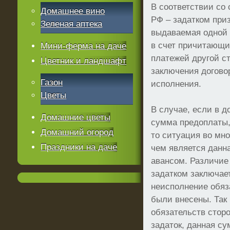
В соответствии со 
Домашнее вино
РФ – задатком при
Зеленая аптека
выдаваемая одной 
в счет причитающи
Мини-ферма на даче
платежей другой ст
Цветник и ландшафт
заключения договор
Газон
исполнения.
Цветы
В случае, если в д
Домашние цветы
сумма предоплаты, 
Домашний огород
то ситуация во мно
Праздники на даче
чем является данн
авансом. Различие
задатком заключает
неисполнение обяза
были внесены. Так
обязательств стор
задаток, данная су