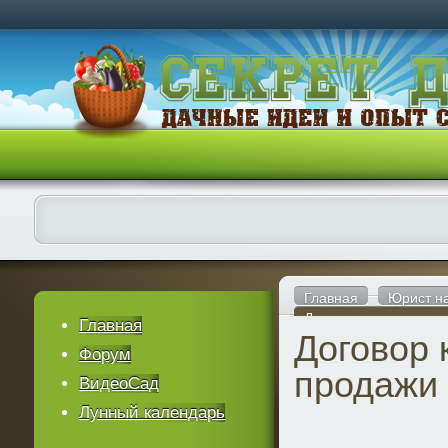
Главная
Юрист н
Договор купли-прода
Главная
Договор 
Форум
продажи 
ВидеоСад
Лунный календарь