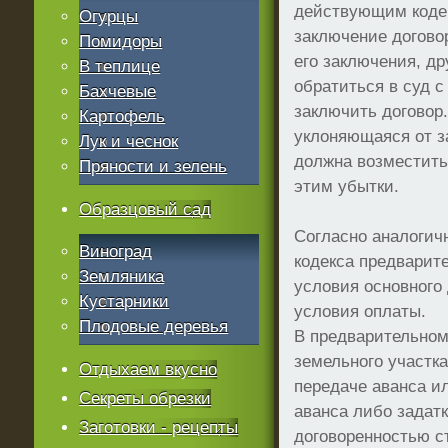
действующим коде
Огурцы
заключение договор
Помидоры
его заключения, др
В теплице
обратиться в суд 
Бахчевые
заключить договор
Картофель
уклоняющаяся от з
Лук и чеснок
должна возместить
Пряности и зелень
этим убытки.
Образцовый сад
Согласно аналогич
Виноград
кодекса предварит
Земляника
условия основного 
Кустарники
условия оплаты.
Плодовые деревья
В предварительном
земельного участка
Отдыхаем вкусно
передаче аванса и
Секреты обрезки
аванса либо задат
Заготовки - рецепты
договоренностью с