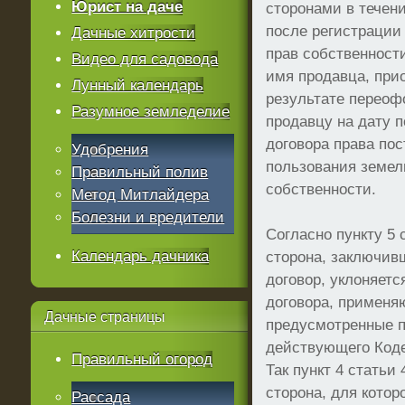
Юрист на даче
сторонами в течен
после регистрации
Дачные хитрости
прав собственност
Видео для садовода
имя продавца, при
Лунный календарь
результате перео
Разумное земледелие
продавцу на дату 
договора права пос
Удобрения
пользования земел
Правильный полив
собственности.
Метод Митлайдера
Болезни и вредители
Согласно пункту 5 
Календарь дачника
сторона, заключив
договор, уклоняетс
договора, применя
Дачные
страницы
предусмотренные п
действующего Коде
Правильный огород
Так пункт 4 статьи 
сторона, для котор
Рассада