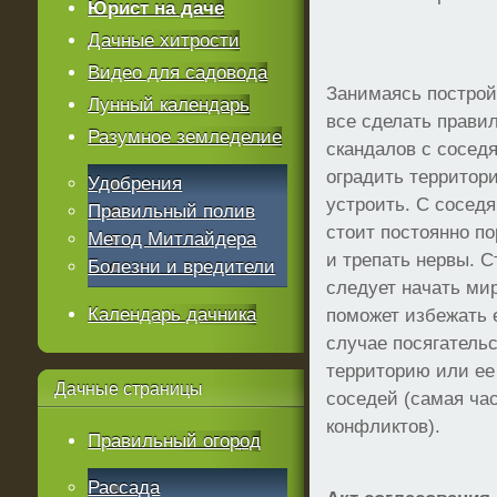
Юрист на даче
Дачные хитрости
Видео для садовода
Занимаясь построй
Лунный календарь
все сделать правил
Разумное земледелие
скандалов с сосед
оградить территор
Удобрения
устроить. С сосед
Правильный полив
стоит постоянно по
Метод Митлайдера
и трепать нервы. 
Болезни и вредители
следует начать мир
Календарь дачника
поможет избежать 
случае посягатель
территорию или ее
Дачные
страницы
соседей (самая ча
конфликтов).
Правильный огород
Рассада