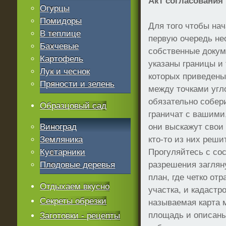
Акт согласования
Огурцы
Помидоры
Для того чтобы нач
В теплице
первую очередь не
Бахчевые
собственные докуме
Картофель
указаны границы и
Лук и чеснок
которых приведены
Пряности и зелень
между точками угл
обязательно собер
Образцовый сад
граничат с вашими,
Виноград
они выскажут свои
Земляника
кто-то из них реши
Кустарники
Прогуляйтесь с сос
Плодовые деревья
разрешения заглян
план, где четко от
Отдыхаем вкусно
участка, и кадастр
Секреты обрезки
называемая карта м
площадь и описаны 
Заготовки - рецепты