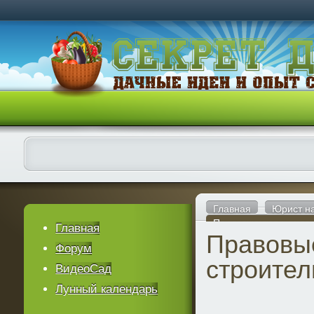
Главная
Юрист н
Правовые нормы стро
Главная
Правовы
Форум
строител
ВидеоСад
Лунный календарь