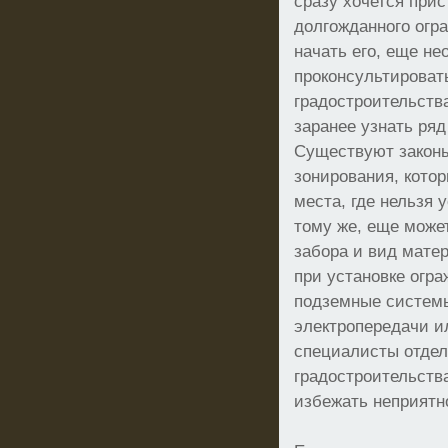
сразу хочется прис
долгожданного огр
начать его, еще н
проконсультироват
градостроительств
заранее узнать ряд
Существуют закон
зонирования, кото
места, где нельзя 
тому же, еще може
забора и вид мате
при установке огра
подземные систем
электропередачи и
специалисты отдел
градостроительств
избежать неприятн