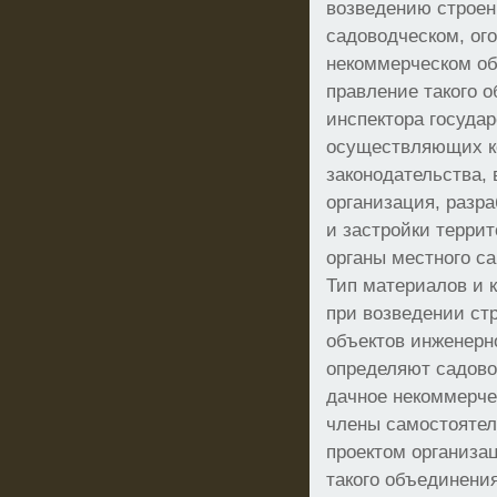
возведению строен
садоводческом, ог
некоммерческом о
правление такого о
инспектора государ
осуществляющих к
законодательства, 
организация, разр
и застройки террит
органы местного с
Тип материалов и 
при возведении ст
объектов инженерн
определяют садово
дачное некоммерче
члены самостоятел
проектом организа
такого объединения