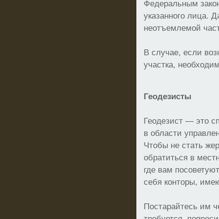
Федеральным зако
указанного лица. 
неотъемлемой част
В случае, если воз
участка, необходим
Геодезисты
Геодезист — это с
в области управле
Чтобы не стать же
обратиться в мест
где вам посоветую
себя конторы, име
Постарайтесь им че
требуется, попрос