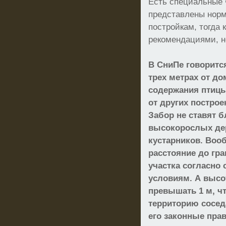
Есть специальные 
представлены норм
постройкам, тогда 
рекомендациями, н
В СниПе говоритс
трех метрах от до
содержания птицы
от других построе
Забор не ставят б
высокорослых дер
кустарников. Воо
расстояние до гр
участка согласно
условиям. А высо
превышать 1 м, ч
территорию сосед
его законные прав