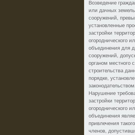
Возведение гражда
или дачных земель
сооружений, прев
установленные про
застройки террито
огороднического и
объединения для д
сооружений, допус
органом местного 
строительства дан
порядке, установл
законодательством
Нарушение требова
застройки террито
огороднического и
объединения являе
привлечения такого
членов, допустивш