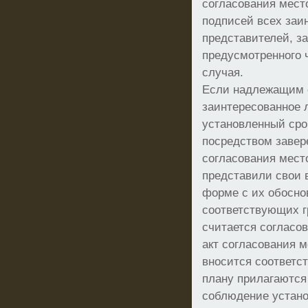
согласования мест
подписей всех заи
представителей, з
предусмотренного 
случая.
Если надлежащим 
заинтересованное 
установленный сро
посредством завер
согласования мест
представили свои 
форме с их обосно
соответствующих г
считается согласо
акт согласования 
вносится соответс
плану прилагаютс
соблюдение устан