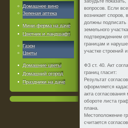
забудьте показать,
Домашнее вино
вопросов. Если все
Зеленая аптека
возникает споров, 
должны подписать 
Мини-ферма на даче
земельного участка
Цветник и ландшафт
подтверждением от
границам и наруше
Газон
участке строений 
Цветы
Домашние цветы
ФЗ ст. 40. Акт сог
границ гласит:
Домашний огород
Результат согласо
Праздники на даче
оформляется када
акта согласования
обороте листа гра
плана.
Местоположение гр
считается согласо