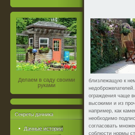
Делаем в саду своими
близлежащую к нем
руками
недоброжелателей.
ограждения чаще в
высокими и из проч
например, как каме
Секреты
дачника
необходимо подпис
согласовать множе
Дачные истории
соблюсти нормы ст