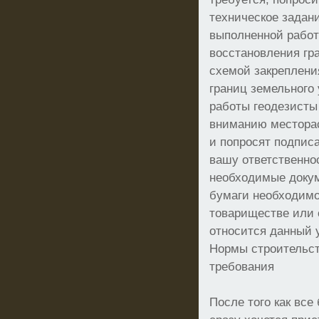
техническое задан
выполненной работе
восстановления гр
схемой закрепления
границ земельного
работы геодезисты
вниманию местора
и попросят подписа
вашу ответственнос
необходимые докум
бумаги необходимо
товариществе или 
относится данный 
Нормы строительст
требования
После того как все