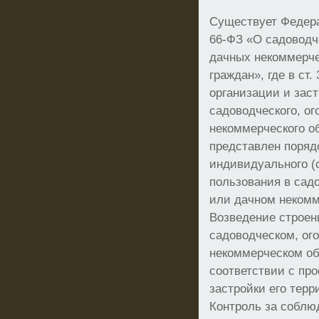
Существует Федера
66-ФЗ «О садоводч
дачных некоммерч
граждан», где в ст
организации и зас
садоводческого, ог
некоммерческого об
представлен поряд
индивидуального (
пользования в сад
или дачном неком
Возведение строен
садоводческом, ог
некоммерческом о
соответствии с пр
застройки его терр
Контроль за соблю