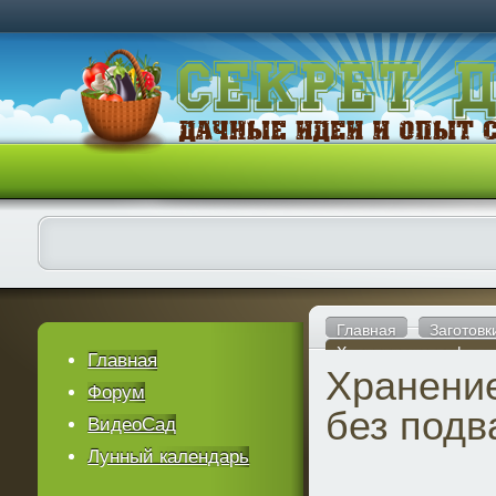
Главная
Заготовк
Хранение картофеля 
Главная
Хранени
Форум
без подв
ВидеоСад
Лунный календарь