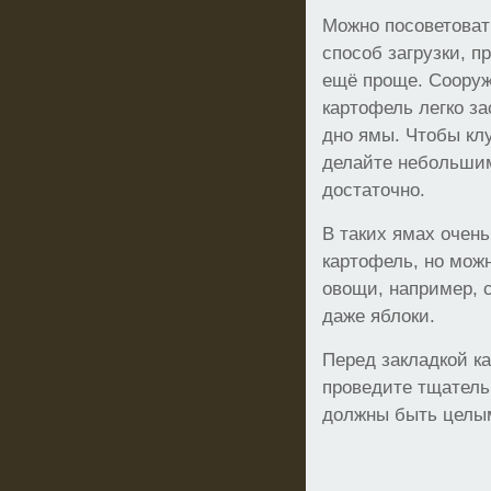
Можно посоветоват
способ загрузки, п
ещё проще. Сооруж
картофель легко за
дно ямы. Чтобы клу
делайте небольшим
достаточно.
В таких ямах очен
картофель, но мож
овощи, например, с
даже яблоки.
Перед закладкой к
проведите тщательн
должны быть целы