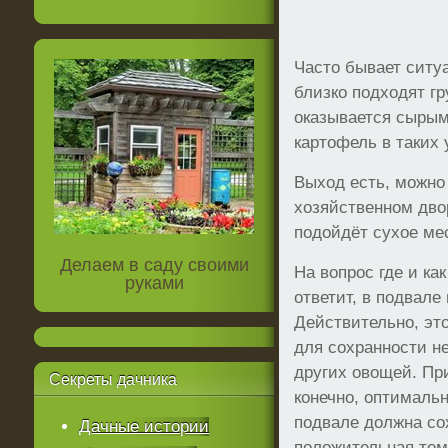
Часто бывает ситуа
близко подходят г
оказывается сырым.
картофель в таких
Выход есть, можно
хозяйственном дво
подойдёт сухое мес
Делаем в саду своими
На вопрос где и ка
руками
ответит, в подвале
Действительно, эт
для сохранности не
других овощей. Пр
Секреты
дачника
конечно, оптималь
подвале должна со
Дачные истории
положительная тем