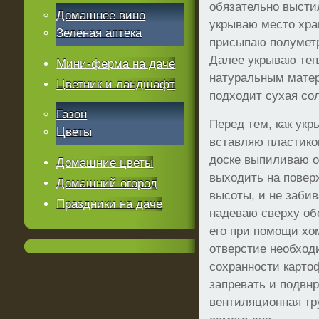
обязательно высти
Домашнее вино
укрываю место хра
Зеленая аптека
присыпаю полумет
Далее укрываю те
Мини-ферма на даче
натуральным матер
Цветник и ландшафт
подходит сухая со
Газон
Перед тем, как укр
Цветы
вставляю пластиков
доске выпиливаю о
Домашние цветы
выходить на повер
Домашний огород
высоты, и не заби
Праздники на даче
надеваю сверху об
его при помощи хо
отверстие необход
сохранности картоф
запревать и подвн
вентиляционная тр