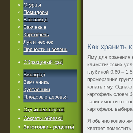
Огурцы
Помидоры
В теплице
Бахчевые
Картофель
Лук и чеснок
Как хранить 
Пряности и зелень
Яму для хранения 
Образцовый сад
климатических усл
глубиной 0.60 – 1.
Виноград
промерзания грунт
Земляника
копать яму. Однако
Кустарники
картофель слоем б
Плодовые деревья
зависимости от тог
картофеля, выбира
Отдыхаем вкусно
Секреты обрезки
Я обычно копаю яму
Заготовки - рецепты
хватает поместить