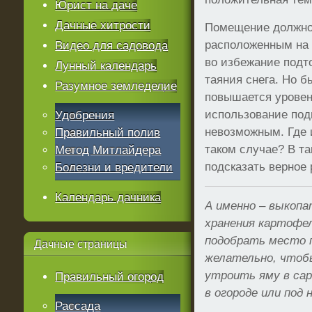
Юрист на даче
Дачные хитрости
Помещение должно
расположенным на 
Видео для садовода
во избежание подт
Лунный календарь
таяния снега. Но б
Разумное земледелие
повышается уровен
использование под
Удобрения
невозможным. Где 
Правильный полив
таком случае? В та
Метод Митлайдера
подсказать верное
Болезни и вредители
Календарь дачника
А именно – выкопа
хранения картофел
подобрать место п
Дачные
страницы
желательно, чтоб
утроить яму в сар
Правильный огород
в огороде или под 
Рассада