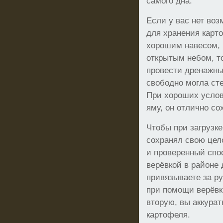
самого дна.
Если у вас нет во
для хранения карт
хорошим навесом, 
открытым небом, т
провести дренажны
свободно могла сте
При хороших услов
яму, он отлично со
Чтобы при загрузке
сохранял свою цел
и проверенный спо
верёвкой в районе 
привязываете за ру
при помощи верёвк
вторую, вы аккурат
картофеля.