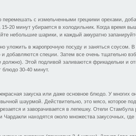
 перемешать с измельченными грецкими орехами, доба
а 15-20 минут убирается в холодильник. Когда время в
те небольшие шарики, и каждый аккуратно запанируйте
но уложить в жаропрочную посуду и заняться соусом. В 
 и добавляются специи. Затем все очень тщательно вз
е должно). Этой подливой заливаются фрикадельки и о
т блюдо 30-40 минут.
екрасная закуска или даже основное блюдо. У многих о
вычной шаурмой. Действительно, это мясо, которое по
арезается и заворачивается в лепешку. Отели Стамбула
 Чардакли находятся около множества закусочных, где 