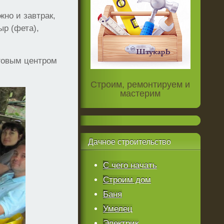
жно и завтрак,
ыр (фета),
говым центром
Строим, ремонтируем и
мастерим
Дачное
строительство
С чего начать
Строим дом
Баня
Умелец
Электрик