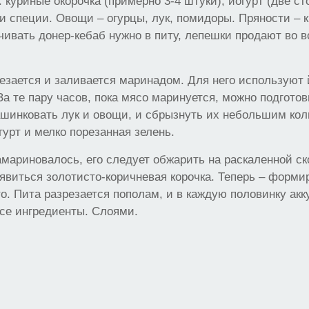
 куриные окорочка (примерно 3-4 штуки), йогурт (две ст
и специи. Овощи – огурцы, лук, помидоры. Пряности – к
чивать донер-кебаб нужно в питу, лепешки продают во 
езается и заливается маринадом. Для него используют 
За те пару часов, пока мясо маринуется, можно подгото
ашинковать лук и овощи, и сбрызнуть их небольшим ко
гурт и мелко порезанная зелень.
амариновалось, его следует обжарить на раскаленной ск
явиться золотисто-коричневая корочка. Теперь – форми
то. Пита разрезается пополам, и в каждую половинку акк
се ингредиенты. Слоями.