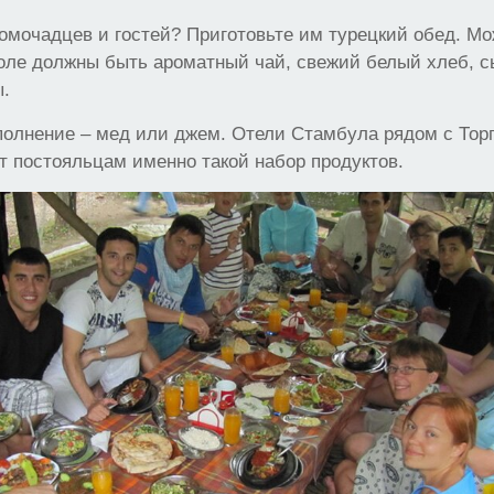
омочадцев и гостей? Приготовьте им турецкий обед. Мо
толе должны быть ароматный чай, свежий белый хлеб, с
ы.
полнение – мед или джем. Отели Стамбула рядом с Тор
 постояльцам именно такой набор продуктов.