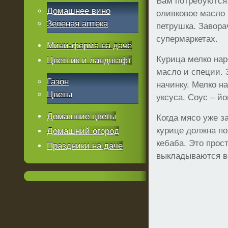
Вам потребуются:
Домашнее вино
оливковое масло 
Зеленая аптека
петрушка. Завора
супермаркетах.
Мини-ферма на даче
Курица мелко нар
Цветник и ландшафт
масло и специи. 
Газон
начинку. Мелко н
Цветы
уксуса. Соус – йо
Домашние цветы
Когда мясо уже з
курице должна по
Домашний огород
кебаба. Это прос
Праздники на даче
выкладываются в