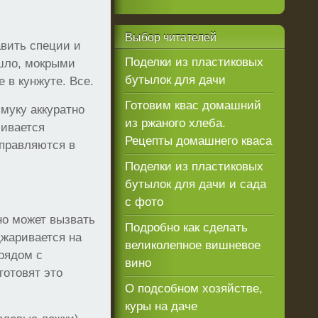
Выбор
читателей
вить специи и
Поделки из пластиковых
ышло, мокрыми
бутылок для дачи
 в кунжуте. Все.
Готовим квас домашний
муку аккуратно
из ржаного хлеба.
бивается
Рецепты домашнего кваса
тправляются в
Поделки из пластиковых
бутылок для дачи и сада
с фото
но может вызвать
Подробно как сделать
джаривается на
великолепное вишневое
 рядом с
вино
готовят это
О подсобном хозяйстве,
куры на даче