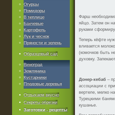
Огурцы
Помидоры
Фарш необходимо
В теплице
яйцо. Затем он н
Бахчевые
руками сформируй
Картофель
Лук и чеснок
Теперь кёфте нуж
Пряности и зелень
вливается молоко
(комочков быть н
Образцовый сад
духовку. Запекаю
Виноград
Земляника
Кустарники
Донер-кебаб
– пр
Плодовые деревья
ассоциации с при
вертеле, мелко н
Отдыхаем вкусно
Турецкими банями
Секреты обрезки
кушанье.
Заготовки - рецепты