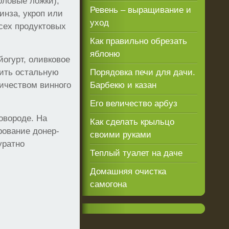
оловые ложки),
Ревень – выращивание и
инза, укроп или
уход
всех продуктовых
Как правильно обрезать
яблоню
йогурт, оливковое
вить остальную
Порядовка печи для дачи.
личеством винного
Барбекю и казан
Его величество арбуз
овороде. На
Как сделать крыльцо
рование донер-
своими руками
уратно
Теплый туалет на даче
Домашняя очистка
самогона