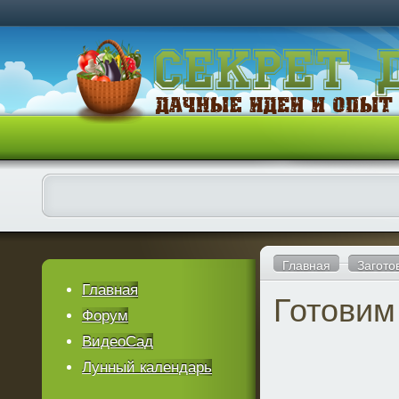
Главная
Загото
Главная
Готовим
Форум
ВидеоСад
Лунный календарь