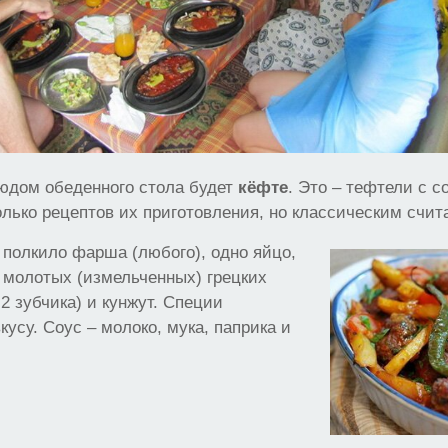
людом обеденного стола будет
кёфте
. Это – тефтели с с
лько рецептов их приготовления, но классическим счит
полкило фарша (любого), одно яйцо,
 молотых (измельченных) грецких
-2 зубчика) и кунжут. Специи
кусу. Соус – молоко, мука, паприка и