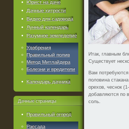
Юрист на даче
Дачные хитрости
Видео для садовода
Лунный календарь
Разумное земледелие
Удобрения
Итак, главным б
Правильный полив
Существует неско
Метод Митлайдера
Болезни и вредители
Вам потребуются 
половина стакана
Календарь дачника
орехов, чеснок (1
добавляются по в
Дачные
страницы
соль.
Правильный огород
Рассада