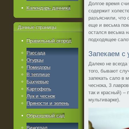
Долгое время счи
Календарь дачника
содержит холесте
разъяснили, что 
еще и весьма пом
Дачные
страницы
остался весьма н
подходящее сало?
Правильный огород
Запекаем с 
Рассада
Огурцы
Далеко не всегда 
Помидоры
того, бывают случ
В теплице
запекать сало в 
Бахчевые
чеснока, 3 лавро
Картофель
так и красный) –
Лук и чеснок
мультиварке).
Пряности и зелень
Образцовый сад
Виноград