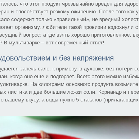
талось, что этот продукт чрезвычайно вреден для здоро
рин и способствует резкому ожирению. После того как 
сало содержит только «правильный», не вредный холест
огает организму, любители такой провизии вздохнули с
асущный вопрос: а где взять хорошо приготовленное, вк
 В мультиварке – вот современный ответ!
удовольствием и без напряжения
удается запечь сало, к примеру, в духовке, без потери 
аи, когда оно еще и подгорает. Всего этого можно избеж
мультиварке. На килограмм основного продукта возьмите
вых листика и две большие ложки соли. Кориандр и пере
 по вашему вкусу, а воды нужно 5 стаканов (прилагающи