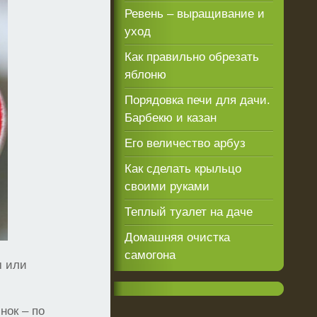
Ревень – выращивание и
уход
Как правильно обрезать
яблоню
Порядовка печи для дачи.
Барбекю и казан
Его величество арбуз
Как сделать крыльцо
своими руками
Теплый туалет на даче
Домашняя очистка
самогона
м или
нок – по