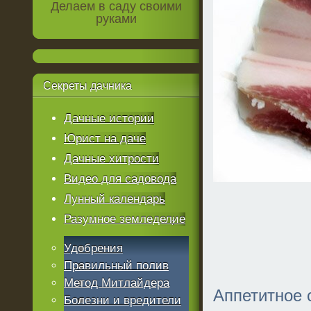
Делаем в саду своими
руками
Секреты
дачника
Дачные истории
Юрист на даче
Дачные хитрости
Видео для садовода
Лунный календарь
Разумное земледелие
Удобрения
Правильный полив
Метод Митлайдера
Аппетитное 
Болезни и вредители