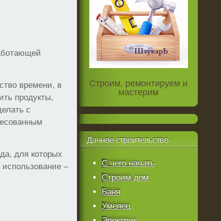
работающей
Строим, ремонтируем и
ство времени, в
мастерим
ить продукты,
делать с
ресованным
Дачное
строительство
да, для которых
С чего начать
 использование –
Строим дом
Баня
Умелец
Электрик