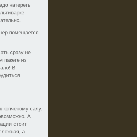
адо натереть
ультиварке
ательно.
йнер помещается
ать сразу не
м пакете из
ало! В
рудиться
к копченому салу.
евозможно. А
уации стоит
сложная, а