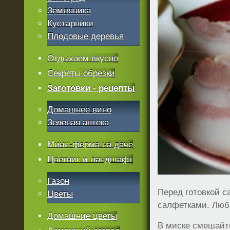
Земляника
Кустарники
Плодовые деревья
Отдыхаем вкусно
Секреты обрезки
Заготовки - рецепты
Домашнее вино
Зеленая аптека
Мини-ферма на даче
Цветник и ландшафт
Газон
Перед готовкой 
Цветы
салфетками. Люб
Домашние цветы
В миске смешайте