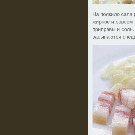
На полкило сала 
жирное и совсем
приправы и соль.
засыпаются спец