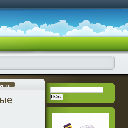
цепты
мые