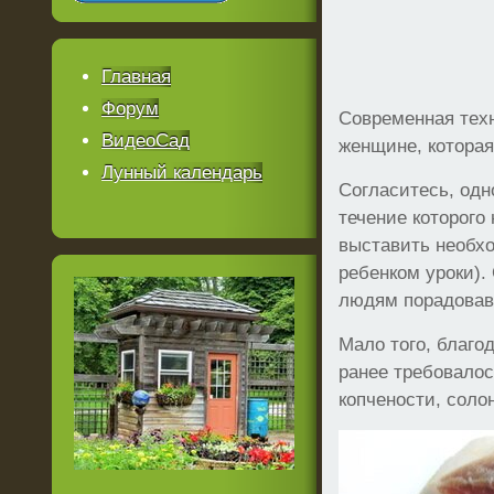
Главная
Форум
Современная техн
ВидеоСад
женщине, которая
Лунный календарь
Согласитесь, одн
течение которого
выставить необхо
ребенком уроки).
людям порадовав
Мало того, благо
ранее требовалос
копчености, солон