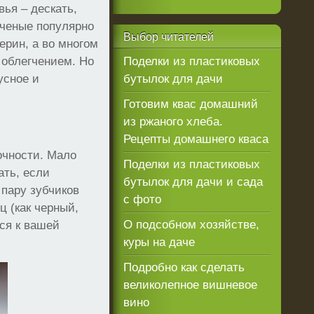
вья – дескать,
ученые популярно
Выбор
читателей
ерин, а во многом
 облегчением. Но
Поделки из пластиковых
усное и
бутылок для дачи
Готовим квас домашний
из ржаного хлеба.
Рецепты домашнего кваса
сочности. Мало
Поделки из пластиковых
ать, если
бутылок для дачи и сада
 пару зубчиков
с фото
ц (как черный,
О подсобном хозяйстве,
хся к вашей
куры на даче
Подробно как сделать
великолепное вишневое
вино