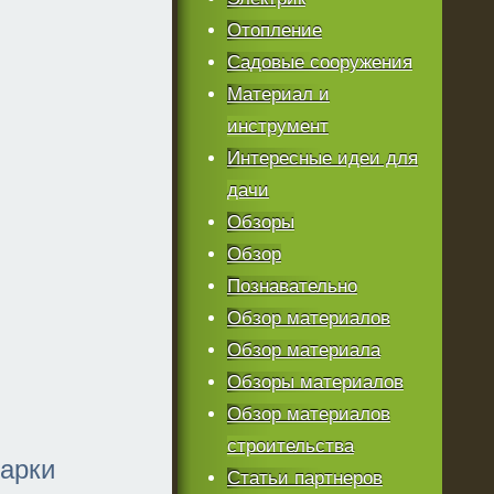
Отопление
Садовые сооружения
Материал и
инструмент
Интересные идеи для
дачи
Обзоры
Обзор
Познавательно
Обзор материалов
Обзор материала
Обзоры материалов
Обзор материалов
строительства
варки
Статьи партнеров