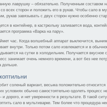
анную лаврушку – обязательно. Полученным составом н
 со всех сторон и положить его в рукав. Чтобы сало в м
м, рукав завязывать с двух сторон нужно особенно стар
дется в контейнер, в кастрюльку заливается вода, конте
кается программа «Варка на пару».
ймет час. Когда волшебный аппарат выключится, выним
ывает внутри. Только потом сало извлекается и в обычно
дывается на сутки в холодильник. Получается вкусное с
есс занимает очень немного времени, а вот без нее пот
а дольше.
 коптильни
любит соленый вариант, весьма положительно относится 
их условиях обычно самостоятельно одолеть процесс н
– и дорого, и нет уверенности в результате. В такой сит
коптить сало в мультиварке. Тем более что процедура не