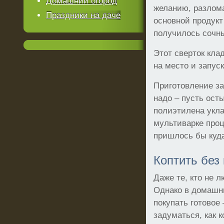
Домашний огород
желанию, разлом
Праздники на даче
основной продукт
получилось сочны
Этот сверток кла
на место и запус
Приготовление за
надо – пусть ост
полиэтилена укла
мультиварке проц
пришлось бы куд
Коптить без
Даже те, кто не 
Однако в домашн
покупать готовое 
задуматься, как 