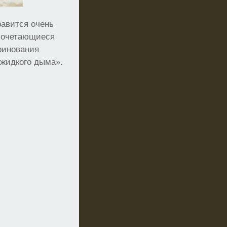
равится очень
 сочетающиеся
аринования
жидкого дыма».