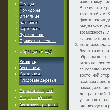
известному под
Огурцы
В результате р
Помидоры
того, чтобы из
В теплице
факта, полив 
Бахчевые
регулярно b ум
Картофель
возможность, 
Лук и чеснок
капельного авт
Пряности и зелень
Если рассада с
будет тянуться 
Образцовый сад
образом «вытяг
Виноград
этого не проис
Земляника
за освещенност
Кустарники
восточной стор
Плодовые деревья
всходам допол
помощью специ
Отдыхаем вкусно
для растений. 
Секреты обрезки
установить на 
Заготовки - рецепты
где находится 