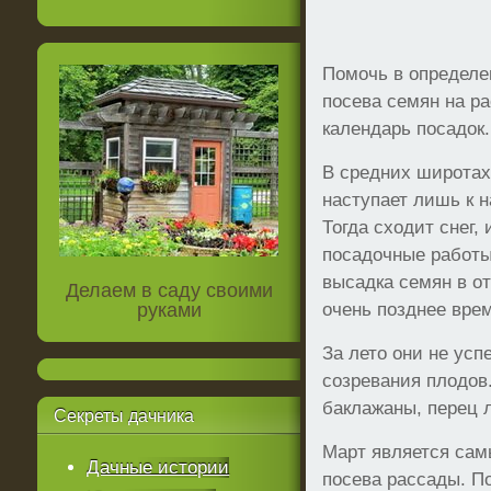
Помочь в определе
посева семян на р
календарь посадок.
В средних широтах
наступает лишь к н
Тогда сходит снег,
посадочные работы
высадка семян в от
Делаем в саду своими
руками
очень позднее вре
За лето они не усп
созревания плодов
баклажаны, перец 
Секреты
дачника
Март является са
Дачные истории
посева рассады. П