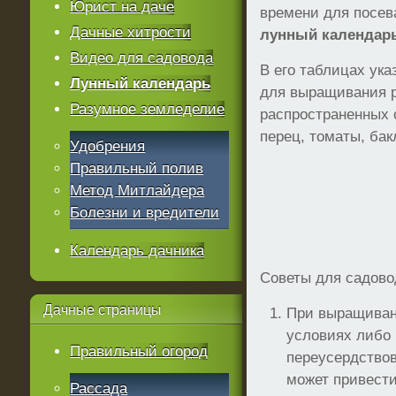
Юрист на даче
времени для посев
Дачные хитрости
лунный календарь
Видео для садовода
В его таблицах ука
Лунный календарь
для выращивания 
Разумное земледелие
распространенных 
перец, томаты, бак
Удобрения
Правильный полив
Метод Митлайдера
Болезни и вредители
Календарь дачника
Советы для садово
Дачные
страницы
При выращиван
условиях либо 
Правильный огород
переусердствов
может привести
Рассада