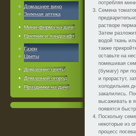
потребляя мини
Домашнее вино
Семена томато
Зеленая аптека
предварительно
растворе перма
Мини-ферма на даче
Затем разложи
Цветник и ландшафт
водой ткань ил
также прикрой
Газон
оставьте на не
Цветы
помешивая сем
Домашние цветы
(бумагу) при п
Домашний огород
и прорастут, з
холодильник дн
Праздники на даче
закалились. По
высаживать в 
появятся быстр
Поскольку семе
некоторые из 
процесс посева