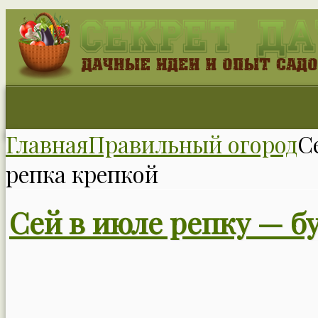
Главная
Правильный огород
С
репка крепкой
Сей в июле репку — б