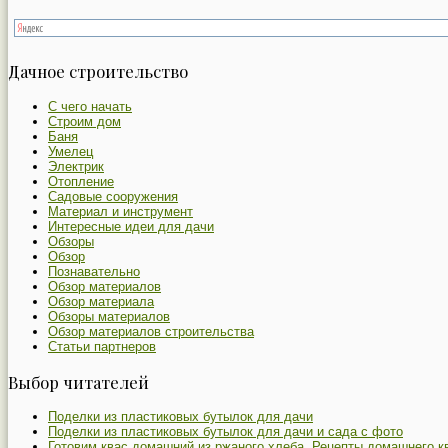
Дачное строительство
С чего начать
Строим дом
Баня
Умелец
Электрик
Отопление
Садовые сооружения
Материал и инструмент
Интересные идеи для дачи
Обзоры
Обзор
Познавательно
Обзор материалов
Обзор материала
Обзоры материалов
Обзор материалов строительства
Статьи партнеров
Выбор читателей
Поделки из пластиковых бутылок для дачи
Поделки из пластиковых бутылок для дачи и сада с фото
Готовим квас домашний из ржаного хлеба. Рецепты домашнего к