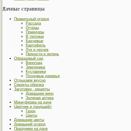
Дачные страницы
Правильный огород
Рассада
Огурцы
Помидоры
В теплице
Бахчевые
Картофель
Лук и чеснок
Пряности и зелень
Образцовый сад
Виноград
Земляника
Кустарники
Плодовые деревья
Отдыхаем вкусно
Секреты обрезки
Заготовки - рецепты
Домашнее вино
Зеленая аптека
Мини-ферма на даче
Цветник и ландшафт
Газон
Цветы
Домашние цветы
Домашний огород
Праздники на даче