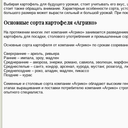
Выбирая картофель для будущего урожая, стоит учитывать его вкус, ц
стоит также обращать внимание. Характерные особенности сорта, усто
большого размера может вырасти сильный и большой урожай. При пок
Основные сорта картофеля «Агрико»
На протяжении многих лет компания «Агрико» занимается разведение
картофель для посадки, столового употребления и промышленные сор
Основные сорта картофеля от компании «Агрико» по срокам созревани
Сверхранние – ариэль, ривьера
Ранние – импала, эроу, мадлен
Среднеранние – амороза, энержи, романо, савиола, эволюшн, марфон
Среднеспелые – сантэ, кондор, арсенал, курода, мустанг, розаголд, л
Среднепоздние – роко, аладин, мадлен, пикассо
Поздние – курас
Семенные и столовые сорта компании «Агрико» обладают высоким ген
этапах выращивания и поставки потребителю компания «Агрико» строг
опытного специалиста.