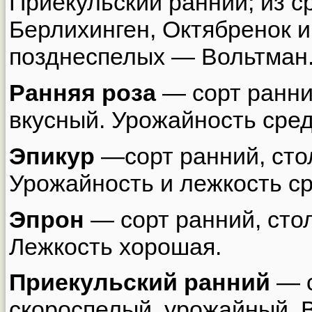
Приекульский ранний; из с
Берлихинген, Октябренок и
позднеспелых — Вольтман
Ранняя роза
— сорт ранни
вкусный. Урожайность сред
Эпикур
—сорт ранний, сто
Урожайность и лежкость с
Эпрон
— сорт ранний, сто
Лежкость хорошая.
Приекульский ранний
— с
скороспелый, урожайный. В