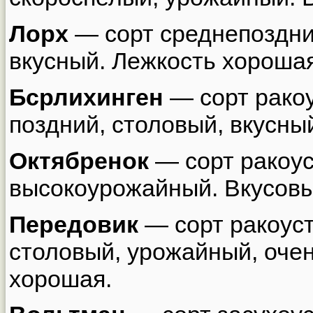
Лорх
— сорт среднепоздни
вкусный. Лежкость хорошая
Бсрлихинген
— сорт ракоу
поздний, столовый, вкусны
Октябренок
— сорт ракоус
высокоурожайный. Вкусовы
Передовик
— сорт ракоуст
столовый, урожайный, очен
хорошая.