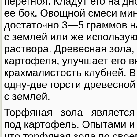
перегноя. Кладут его на дн
ее бок. Овощной смеси ми
достаточно 3—5 граммов н
с землей или же использую
раствора. Древесная зола,
картофеля, улучшает его в
крахмалистость клубней. В
одну-две горсти древесно
с землей.
Торфяная зола являетс
под картофель. Опытами и 
что торфяная зола по сво