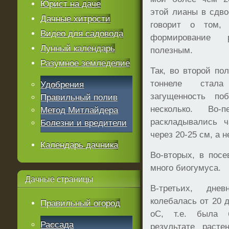
Юрист на даче
этой лианы в сдво
Дачные хитрости
говорит о том,
Видео для садовода
формирование 
Лунный календарь
полезным.
Разумное земледелие
Так, во второй по
тоннеле стала
Удобрения
загущенность по
Правильный полив
несколько. Во
Метод Митлайдера
раскладывались 
Болезни и вредители
через 20-25 см, а н
Календарь дачника
Во-вторых, в пос
много биогумуса.
Дачные
страницы
В-третьих, дне
колебалась от 20 д
Правильный огород
оС, т.е. была 
Рассада
результате раст