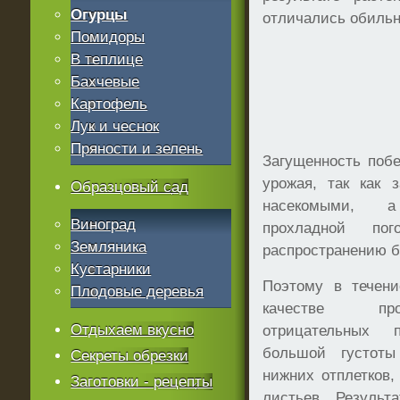
Огурцы
отличались обиль
Помидоры
В теплице
Бахчевые
Картофель
Лук и чеснок
Пряности и зелень
Загущенность поб
урожая, так как 
Образцовый сад
насекомыми, 
Виноград
прохладной по
Земляника
распространению б
Кустарники
Поэтому в течен
Плодовые деревья
качестве про
Отдыхаем вкусно
отрицательных 
большой густот
Секреты обрезки
нижних отплетков,
Заготовки - рецепты
листьев. Результ