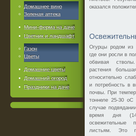
Домашнее вино
оказался положите
Зеленая аптека
Мини-ферма на даче
Освежительн
Цветник и ландшафт
Огурцы родом из 
Газон
где они росли в по
Цветы
обвивая стволы
Домашние цветы
растения больша
относительно сла
Домашний огород
и потребность в 
Праздники на даче
почвы. При темпер
тоннеле 25-30 оС
случае подвядани
время дня (1
освежительные 
листьям. Это п