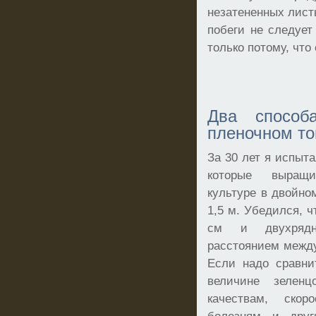
незатененных лист
побеги не следуе
только потому, что
Два способ
пленочном то
За 30 лет я испыта
которые выращи
культуре в двойно
1,5 м. Убедился, ч
см и двухрядн
расстоянием между
Если надо сравни
величине зелен
качествам, скор