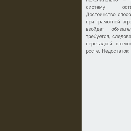
систему оста
Достоинство спосо
при грамотной агр
взойдет обязат
требуется, следова
пересадкой возмо
росте. Недостаток: