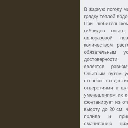
В жаркую погоду м
грядку теплой водо
При любительском
гибридов опыты
одноразовой п
количеством раст
обязательным у
достоверности 
является равно
Опытным путем ус
степени это дости
отверстиями в шл
уменьшением их к 
фонтанирует из от
высоту до 20 см, 
полива и прив
смачиванию ни