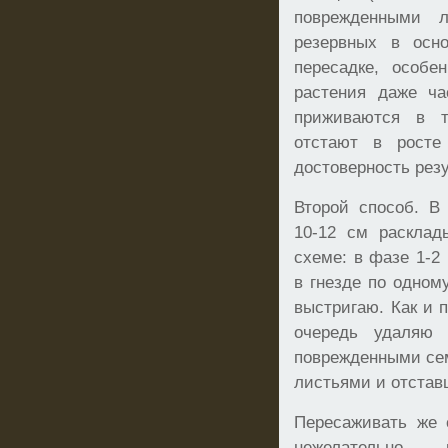
поврежденными л
резервных в осн
пересадке, особе
растения даже ча
приживаются в т
отстают в росте
достоверность рез
Второй способ. В
10-12 см раскла
схеме: в фазе 1-2
в гнезде по одном
выстригаю. Как и 
очередь удаляю
поврежденными се
листьями и отстав
Пересаживать же 
нежелательно – 