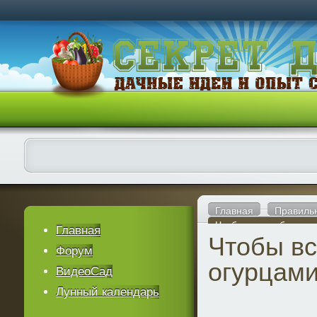
Главная
Правиль
Чтобы всегда быть с 
Главная
Чтобы вс
Форум
огурцам
ВидеоСад
Лунный календарь