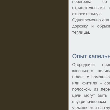
перегрева с
отрицательными 
относительну
Одновременно для
дорожку и обрыз
теплицы.
Опыт капельн
Огородники пр
капельного поли
шланг, с помощью
или фитиля – сое
полоской, из пер
цели могут быть 
внутрипочвенно
увлажняется на гл