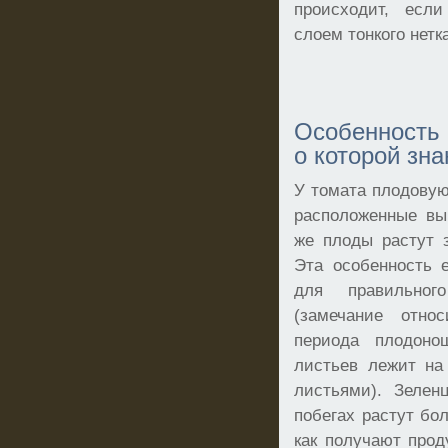
происходит, есл
слоем тонкого нетк
Особенность 
о которой зна
У томата плодовую
расположенные вы
же плоды растут 
Эта особенность 
для правильног
(замечание отно
периода плодоно
листьев лежит на
листьями). Зелен
побегах растут бо
как получают прод