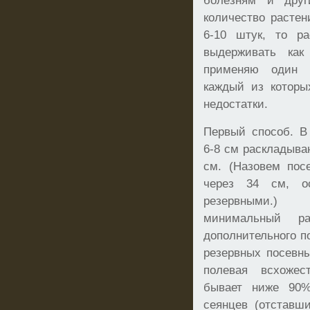
болезням и друг
количество растен
6-10 штук, то р
выдерживать как
применяю один 
каждый из которы
недостатки.
Первый способ. В
6-8 см раскладыва
см. (Назовем пос
через 34 см, о
резервными.)
минимальный р
дополнительного п
резервных посевны
полевая всхожес
бывает ниже 90%
сеянцев (отставш