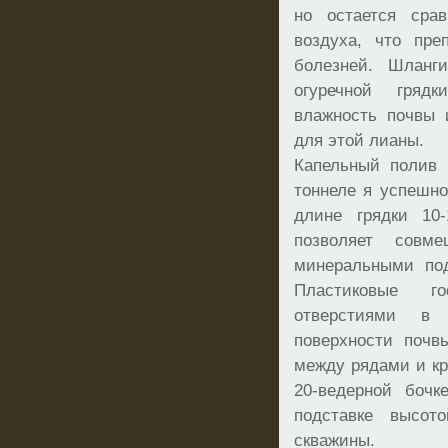
но остается срав
воздуха, что пре
болезней. Шланг
огуречной гряд
влажность почвы 
для этой лианы.
Капельный полив 
тоннеле я успешно
длине грядки 10
позволяет совм
минеральными под
Пластиковые г
отверстиями 
поверхности почв
между рядами и кр
20-ведерной бочк
подставке высо
скважины.