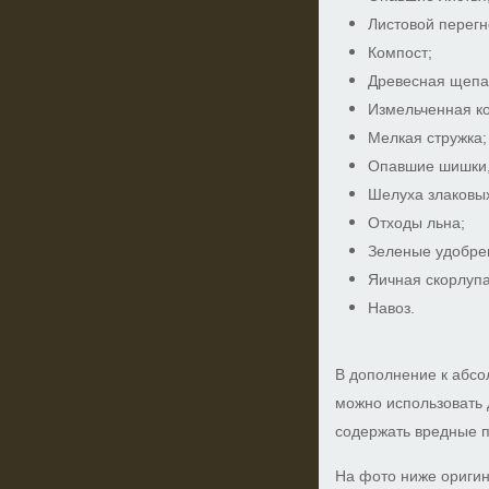
Листовой перегн
Компост;
Древесная щепа
Измельченная ко
Мелкая стружка;
Опавшие шишки,
Шелуха злаковых
Отходы льна;
Зеленые удобре
Яичная скорлупа
Навоз.
В дополнение к абсо
можно использовать 
содержать вредные п
На фото ниже оригин