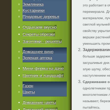
Земляника
это работает в о
Кустарники
перемерзала. Дл
Плодовые деревья
материалом, луч
светлой мульчей
Отдыхаем вкусно
свойству укрыта
Секреты обрезки
вершки растений
Заготовки - рецепты
уменьшить пром
Задерживание
Домашнее вино
больше задержив
Зеленая аптека
засушливые дни.
Мини-ферма на даче
злую шутку, обе
Цветник и ландшафт
наступлением н
Сдерживание с
Газон
однолетникам пр
Цветы
многолетникам л
называют, берез
Домашние цветы
пытайтесь.
Домашний огород