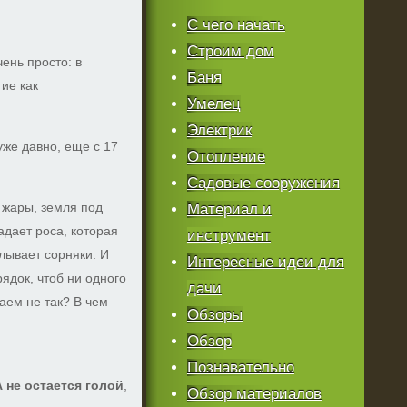
С чего начать
Строим дом
ень просто: в
Баня
ие как
Умелец
Электрик
же давно, еще с 17
Отопление
Садовые сооружения
т жары, земля под
Материал и
адает роса, которая
инструмент
алывает сорняки. И
Интересные идеи для
ядок, чтоб ни одного
дачи
лаем не так? В чем
Обзоры
Обзор
Познавательно
 не остается голой
,
Обзор материалов