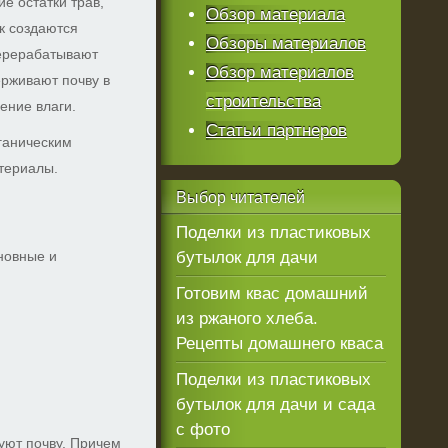
ие остатки трав,
Обзор материала
к создаются
Обзоры материалов
перерабатывают
Обзор материалов
ерживают почву в
строительства
ение влаги.
Статьи партнеров
ганическим
териалы.
Выбор
читателей
Поделки из пластиковых
новные и
бутылок для дачи
Готовим квас домашний
из ржаного хлеба.
Рецепты домашнего кваса
Поделки из пластиковых
бутылок для дачи и сада
с фото
уют почву. Причем