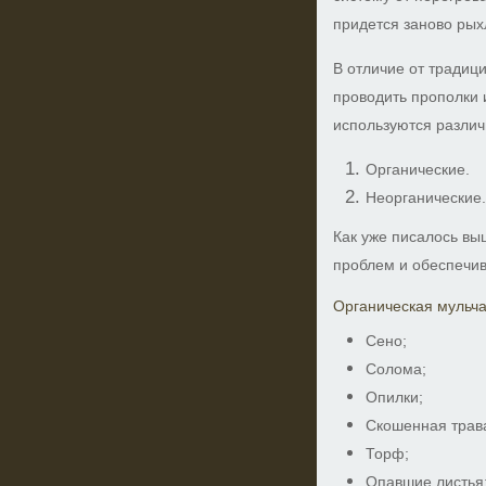
придется заново рых
В отличие от традиц
проводить прополки 
используются различ
Органические.
Неорганические
Как уже писалось вы
проблем и обеспечив
Органическая мульча
Сено;
Солома;
Опилки;
Скошенная трав
Торф;
Опавшие листья