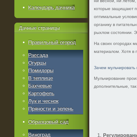
ни весной, ни летом,
Календарь дачника
которые защищают по
оптимальные условия
органику в питатель
Дачные
страницы
рыхлом состоянии. Э
Правильный огород
На своих огородах м
материалом. Хотя в
Рассада
Огурцы
Зачем мульчировать 
Помидоры
В теплице
Мульчирование произ
Бахчевые
дополнительные, так
Картофель
Лук и чеснок
Пряности и зелень
Образцовый сад
Виноград
Регулирован