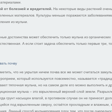
материалами.
й от болезней и вредителей.
На некоторые виды растений очень
деленных материалов. Культуры меньше поражаются заболеваниями
ления из мульчи.
ые достоинства может обеспечить только мульча из органических 
стественная. А если стоит задача обеспечить только первые три, т
вать почву
тметить, что не укрытая ничем почва все же может считаться заму
роприем, который используется повсеместно, называется «традиц
вают тяпочная мульча, но на самом деле его можно выполнить и д
иционная мульча – это взрыхленный верхний слой земли. Разрыхл
гда грунт насыщен влагой, в противном случае он не принесет дол
ящийся под взрыхленным сверху, остаётся прохладным и влажным,
ания. Данный способ мульчирования плох тем, что после очередно