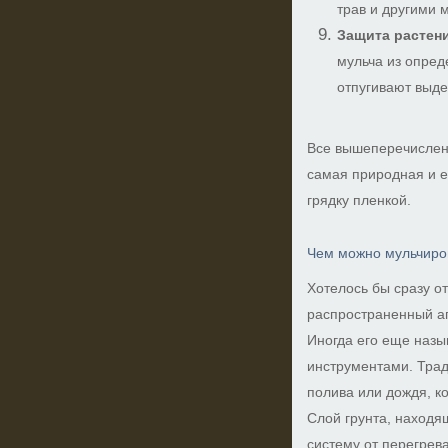
трав и другими 
Защита растени
мульча из опре
отпугивают выде
Все вышеперечисленн
самая природная и е
грядку пленкой.
Чем можно мульчиро
Хотелось бы сразу о
распространенный аг
Иногда его еще назы
инструментами. Трад
полива или дождя, ко
Слой грунта, наход
систему от перегрев