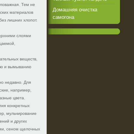
ловажная. Тем не
Домашняя очистка
еских материалов
самогона
ез лишних хлопот.
ерхними слоями
ицаемой,
ательных веществ,
нию и вымыванию
но недавно. Для
ские, например,
разные цвета.
тия конкретных
ер, мульчирование
ений и других
ми, сеном щелочных