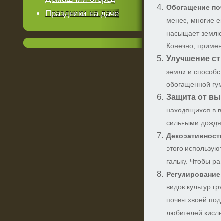
Обогащение по
Праздники на даче
менее, многие е
насыщает землю
Конечно, примен
Улучшение ст
земли и способс
обогащенной гу
Защита от вы
находящихся в в
сильными дождя
Декоративност
этого использую
гальку. Чтобы р
Регулирование 
видов культур г
почвы хвоей под
любителей кисл