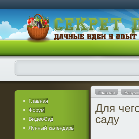
Главная
Разумн
Главная
Для чег
Форум
саду
ВидеоСад
Лунный календарь