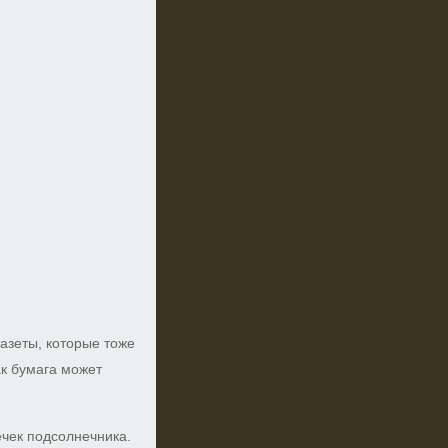
азеты, которые тоже
ак бумага может
чек подсолнечника.