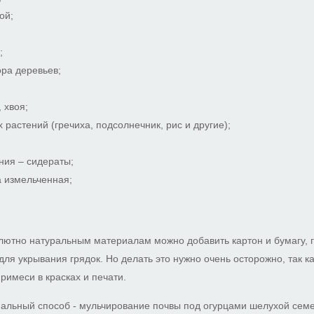
ой;
;
ра деревьев;
 хвоя;
 растений (гречиха, подсолнечник, рис и другие);
ния – сидераты;
 измельченная;
лютно натуральным материалам можно добавить картон и бумагу, г
для укрывания грядок. Но делать это нужно очень осторожно, так к
римеси в красках и печати.
альный способ - мульчирование почвы под огурцами шелухой семе