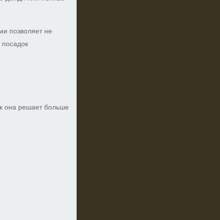
ми позволяет не
 посадок
ак она решает больше