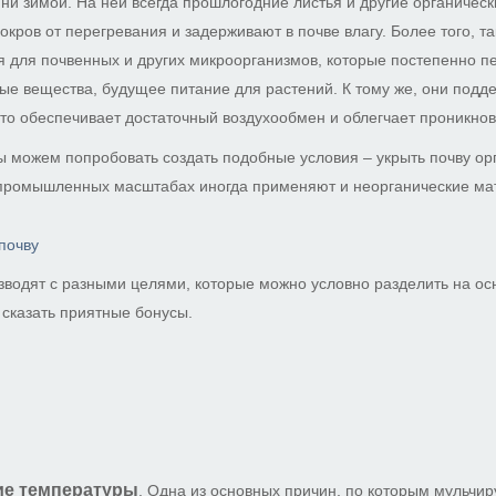
 ни зимой. На ней всегда прошлогодние листья и другие органическ
кров от перегревания и задерживают в почве влагу. Более того, та
 для почвенных и других микроорганизмов, которые постепенно 
ные вещества, будущее питание для растений. К тому же, они подд
то обеспечивает достаточный воздухообмен и облегчает проникнов
ы можем попробовать создать подобные условия – укрыть почву ор
 промышленных масштабах иногда применяют и неорганические ма
почву
водят с разными целями, которые можно условно разделить на ос
 сказать приятные бонусы.
ие температуры
. Одна из основных причин, по которым мульчир