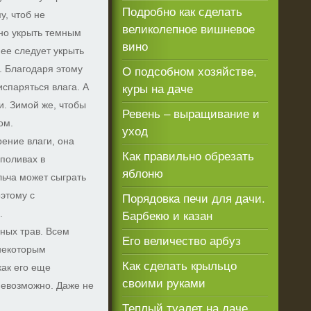
Подробно как сделать
у, чтоб не
великолепное вишневое
жно укрыть темным
вино
ее следует укрыть
. Благодаря этому
О подсобном хозяйстве,
испаряться влага. А
куры на даче
и. Зимой же, чтобы
Ревень – выращивание и
ом.
уход
рение влаги, она
Как правильно обрезать
 поливах в
яблоню
льча может сыграть
этому с
Порядовка печи для дачи.
.
Барбекю и казан
ных трав. Всем
Его величество арбуз
 некоторым
Как сделать крыльцо
как его еще
своими руками
 невозможно. Даже не
Теплый туалет на даче