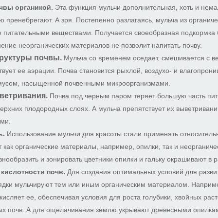
чвы органикой.
Эта функция мульчи дополнительная, хоть и нема
ю пренебрегают. А зря. Постепенно разлагаясь, мульча из органич
 питательными веществами. Получается своеобразная подкормка б
ение неорганических материалов не позволит напитать почву.
руктуры почвы.
Мульча со временем оседает, смешивается с в
твует ее аэрации. Почва становится рыхлой, воздухо- и влагопрон
мусом, насыщенной почвенными микроорганизмами.
ветривания.
Почва под черным паром теряет большую часть пит
ерхних плодородных слоях. А мульча препятствует их выветрива
ми.
ь.
Использование мульчи для красоты стали применять относитель
т как органические материалы, например, опилки, так и неорганиче
азнообразить и зонировать цветники опилки и гальку окрашивают в 
кислотности почв.
Для создания оптимальных условий для разви
рядки мульчируют тем или иным органическим материалом. Наприм
кисляет ее, обеспечивая условия для роста голубики, хвойных раст
ых почв. А для ощелачивания землю укрывают древесными опилка