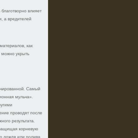
 благотворно влияет
, а вредителей
материалов, как
о можно укрыть
льчированной. Самый
ионная мульча».
ругими
ение проводят после
жного результата.
 защищая корневую
го дождя или полива