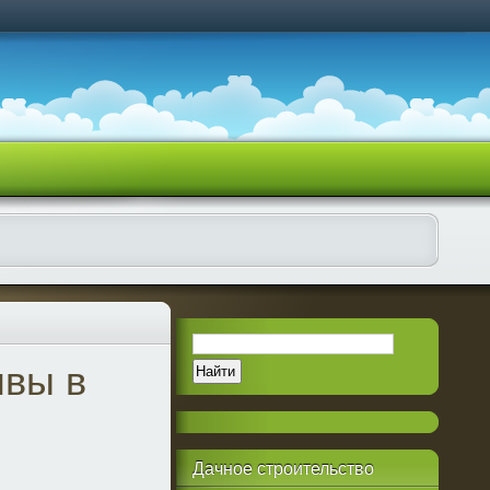
чвы в
Дачное
строительство