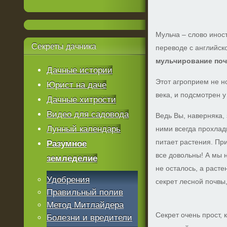
Мульча – слово инос
Секреты
дачника
переводе с английск
мульчирование по
Дачные истории
Этот агроприем не н
Юрист на даче
века, и подсмотрен 
Дачные хитрости
Видео для садовода
Ведь Вы, наверняка, 
Лунный календарь
ними всегда прохлад
питает растения. При
Разумное
все довольны! А мы н
земледелие
не осталось, а расте
Удобрения
секрет лесной почвы
Правильный полив
Метод Митлайдера
Секрет очень прост, 
Болезни и вредители