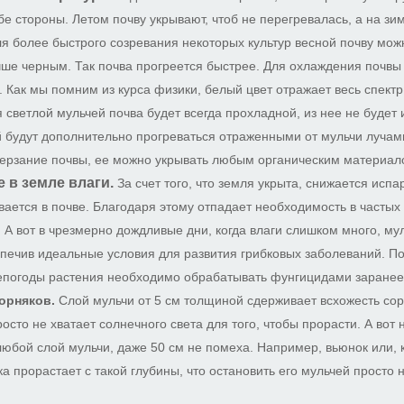
бе стороны. Летом почву укрывают, чтоб не перегревалась, а на зим
я более быстрого созревания некоторых культур весной почву мо
ше черным. Так почва прогреется быстрее. Для охлаждения почвы 
. Как мы помним из курса физики, белый цвет отражает весь спектр
я светлой мульчей почва будет всегда прохладной, из нее не будет 
 будут дополнительно прогреваться отраженными от мульчи лучам
ерзание почвы, ее можно укрывать любым органическим материал
 в земле влаги.
За счет того, что земля укрыта, снижается испа
ается в почве. Благодаря этому отпадает необходимость в частых
 А вот в чрезмерно дождливые дни, когда влаги слишком много, му
спечив идеальные условия для развития грибковых заболеваний. По
епогоды растения необходимо обрабатывать фунгицидами заранее
орняков.
Слой мульчи от 5 см толщиной сдерживает всхожесть сор
осто не хватает солнечного света для того, чтобы прорасти. А вот
юбой слой мульчи, даже 50 см не помеха. Например, вьюнок или, 
ка прорастает с такой глубины, что остановить его мульчей просто