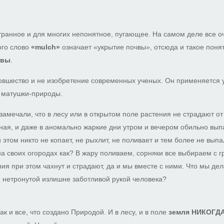
транное и для многих непонятное, пугающее. На самом деле все оч
ого слово
«mulch»
означает «укрытие почвы», отсюда и такое понят
чвы
.
овшество и не изобретение современных ученых. Он применяется у
у матушки-природы.
замечали, что в лесу или в открытом поле растения не страдают о
ная, и даже в аномально жаркие дни утром и вечером обильно вып
 этом никто не копает, не рыхлит, не поливает и тем более не вып
а своих огородах как? В жару поливаем, сорняки все выбираем с гр
ния при этом чахнут и страдают, да и мы вместе с ними. Что мы де
, нетронутой излишне заботливой рукой человека?
как и все, что создано Природой. И в лесу, и в поле
земля НИКОГДА