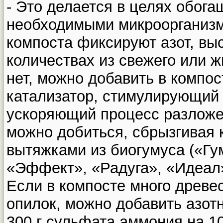
- Это делается в целях обога
необходимыми микроорганизм
компоста фиксируют азот, в
количествах из свежего или ж
нет, можно добавить в компо
катализатор, стимулирующий 
ускоряющий процесс разложе
можно добиться, сбрызгивая 
вытяжками из биогумуса («Гу
«Эффект», «Радуга», «Идеал»
Если в компосте много древе
опилок, можно добавить азот
300 г сульфата аммония на 10