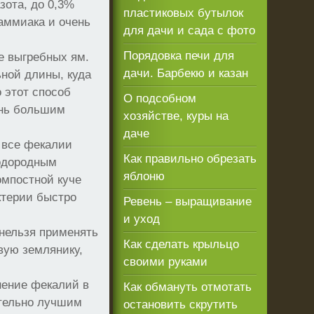
зота, до 0,3%
пластиковых бутылок
аммиака и очень
для дачи и сада с фото
Порядовка печи для
е выгребных ям.
дачи. Барбекю и казан
ьной длины, куда
 этот способ
О подсобном
ень большим
хозяйстве, куры на
даче
 все фекалии
Как правильно обрезать
лодородным
яблоню
омпостной куче
ктерии быстро
Ревень – выращивание
и уход
 нельзя применять
Как сделать крыльцо
вую землянику,
своими руками
нение фекалий в
Как обмануть отмотать
ительно лучшим
остановить скрутить