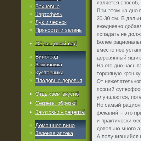
является способ
Бахчевые
При этом на дно
Картофель
20-30 см. В дал
Лук и чеснок
ежедневно добавл
Пряности и зелень
попадать не долж
Более рациональн
Образцовый сад
вместо нее уста
Виноград
деревянный ящик.
Земляника
На его дно насып
Кустарники
торфяную крошку
Плодовые деревья
От нежелательно
порций суперфос
Отдыхаем вкусно
улучшаются, поте
Секреты обрезки
Но самый рацион
Заготовки - рецепты
фекалий – это пр
и практически бе
Домашнее вино
довольно много а
Зеленая аптека
А получившийся в