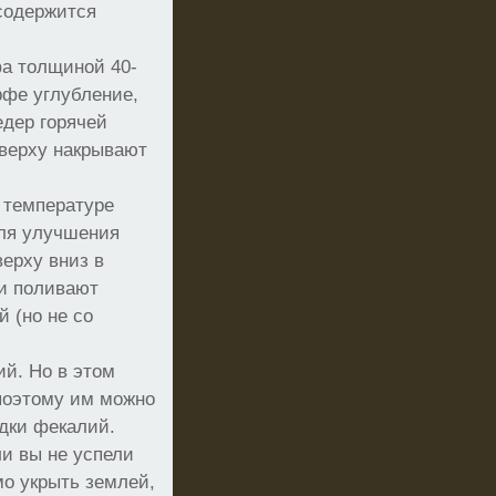
содержится
фа толщиной 40-
рфе углубление,
едер горячей
сверху накрывают
 температуре
Для улучшения
верху вниз в
ни поливают
 (но не со
ий. Но в этом
поэтому им можно
адки фекалий.
ли вы не успели
мо укрыть землей,