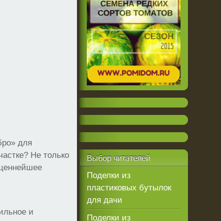
бро» для
частке? Не только
Выбор
читателей
о ценнейшее
Поделки из
пластиковых бутылок
для дачи
ильное и
Поделки из