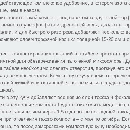
действующее комплексное удобрение, в котором азота 
ше, чем в навозе.
риготовить такой компост, под навесом кладут слой тор
 немного суперфосфата и древесной золы, делают в то
алии, и для быстрого разогрева добавляют несколько в
засыпают слоем торфяной крошки толщиной 15-20 см и 
цесс компостирования фекалий в штабеле протекал при
приятной для обезвреживания патогенной микрофлоры. 
штабеле необходимо сделать отверстия, проткнув его с
ах деревянным колом. Компостную кучу время от време
возной жижей или оставшейся после мытья посуды водой
шком).
и в эту кучу добавляют все новые слои торфа и фекал
еззараживание компоста будет происходить медленно, 
ся не раньше, чем через 1,5 года после последней закл
 приготовления такого компоста – с мая по октябрь. Ес
конца, то перед заморозками компостную кучу необходи