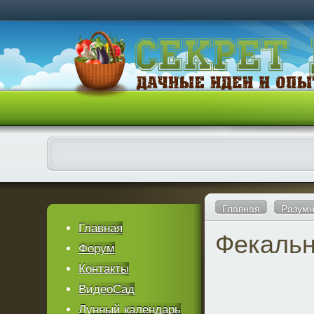
Главная
Разумн
Главная
Фекальн
Форум
Контакты
ВидеоСад
Лунный календарь