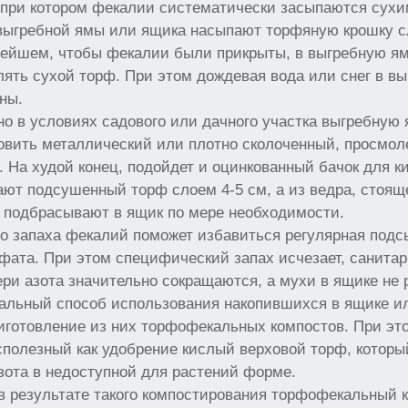
, при котором фекалии систематически засыпаются сух
 выгребной ямы или ящика насыпают торфяную крошку 
ьнейшем, чтобы фекалии были прикрыты, в выгребную я
ять сухой торф. При этом дождевая вода или снег в в
ны.
о в условиях садового или дачного участка выгребную я
новить металлический или плотно сколоченный, просмо
 На худой конец, подойдет и оцинкованный бачок для к
ают подсушенный торф слоем 4-5 см, а из ведра, стояще
 подбрасывают в ящик по мере необходимости.
го запаха фекалий поможет избавиться регулярная под
фата. При этом специфический запах исчезает, санита
ри азота значительно сокращаются, а мухи в ящике не
альный способ использования накопившихся в ящике ил
иготовление из них торфофекальных компостов. При эт
сполезный как удобрение кислый верховой торф, котор
зота в недоступной для растений форме.
 результате такого компостирования торфофекальный к