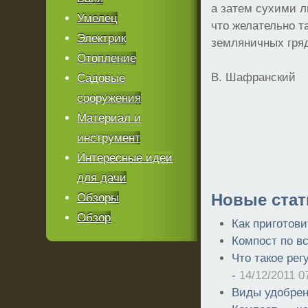
а затем сухими л
Умелец
что желательно т
Электрик
земляничных гряд
Отопление
В. Шафранский
Садовые
сооружения
Материал и
инструмент
Интересные идеи
для дачи
Новые стат
Обзоры
Обзор
Как приготов
Компост по в
Что такое рег
-
14/12/2011 0
Виды удобре