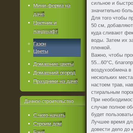
сильное и быстро
Мини-ферма на
значительно боль
даче
Для того чтобы п
Цветник и
50 см, добавляют
ландшафт
куда сливают фек
воды. Затем их 
Газон
пленкой.
Цветы
Важно, чтобы про
55...60°C, благо
Домашние цветы
воздухообмена в 
Домашний огород
нескольких мест
Праздники на даче
настоем трав, на
стиральным поро
При необходимост
Дачное
строительство
случае полное об
будет пользовать
С чего начать
Лучшее время для
Строим дом
довести дело до 
Баня