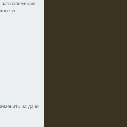
е раз напоминаю,
ощных и
применить на даче