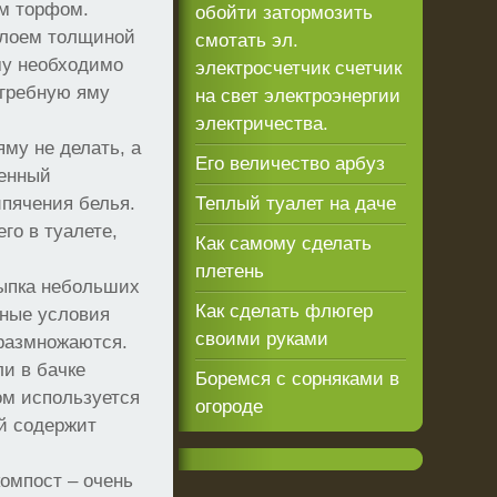
им торфом.
обойти затормозить
слоем толщиной
смотать эл.
му необходимо
электросчетчик счетчик
ыгребную яму
на свет электроэнергии
электричества.
му не делать, а
Его величество арбуз
ленный
ипячения белья.
Теплый туалет на даче
го в туалете,
Как самому сделать
плетень
сыпка небольших
Как сделать флюгер
рные условия
своими руками
 размножаются.
и в бачке
Боремся с сорняками в
ом используется
огороде
ый содержит
омпост – очень