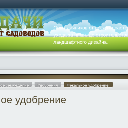
Опыт дачников от посадки расте
ухода за ними, до строительств
ландшафтного дизайна.
ое земледелие
Удобрения
Фекальное удобрение
ое удобрение