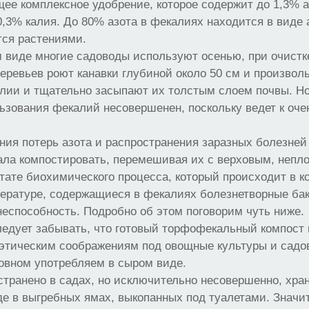
е комплексное удобрение, которое содержит до 1,3% а
,3% калия. До 80% азота в фекалиях находится в виде 
тся растениями.
 виде многие садоводы используют осенью, при очистк
деревьев роют канавки глубиной около 50 см и произвол
лии и тщательно засыпают их толстым слоем почвы. Но
ьзования фекалий несовершенен, поскольку ведет к оч
ия потерь азота и распространения заразных болезней
ала компостировать, перемешивая их с верховым, неп
тате биохимического процесса, который происходит в к
пературе, содержащиеся в фекалиях болезнетворные ба
еспособность. Подробно об этом поговорим чуть ниже.
ледует забывать, что готовый торфофекальный компост
 этическим соображениям под овощные культуры и садо
овном употребляем в сыром виде.
транено в садах, но исключительно несовершенно, хра
де в выгребных ямах, выкопанных под туалетами. Знач