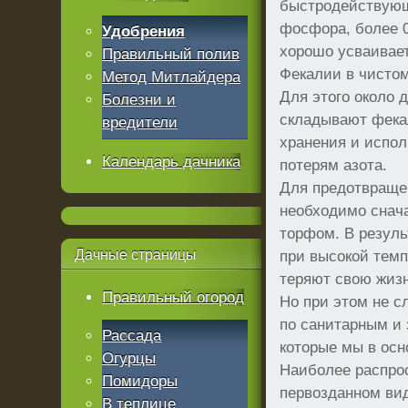
быстродействующе
фосфора, более 0
Удобрения
хорошо усваивае
Правильный полив
Фекалии в чистом
Метод Митлайдера
Для этого около 
Болезни и
складывают фека
вредители
хранения и испол
Календарь дачника
потерям азота.
Для предотвращен
необходимо снач
торфом. В резуль
Дачные
страницы
при высокой тем
теряют свою жизн
Правильный огород
Но при этом не с
по санитарным и
Рассада
которые мы в осн
Огурцы
Наиболее распрос
Помидоры
первозданном ви
В теплице