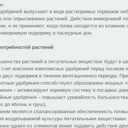
ы.
удобрений выпускают в виде растворимых порошков либ
е или опрыскивании растений. Действие внекорневой п
ое, и ее применяют, когда почва находится во влажном
внекорневую подкормку в пасмурные дни.
отребностей растений
ьшинства растений в питательных веществах будут в ц
 счет внесения комплексных удобрений перед посевом 
-двух подкормок в течение вегетационного периода. Пр
зотные удобрения способствуют образованию мощных ли
ения – активизируют корневую систему в посадках дер
ийные удобрения – повышают урожайность большинства 
х до яблонь и груш).
ием является сбалансированная обеспеченность почвы
я возделываемой культуры питательными веществами.
ние одного из элементов может подавить действие дру