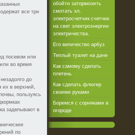
обойти затормозить
казанных
смотать эл.
одержат все три
электросчетчик счетчик
и
на свет электроэнергии
электричества.
Его величество арбуз
Теплый туалет на даче
ед посевом или
 или во время
Как самому сделать
плетень
 незадолго до
Как сделать флюгер
 их в верхний,
своими руками
почвы, пользуясь
дкормках
Боремся с сорняками в
гка заделывают в
огороде
анические
рений по