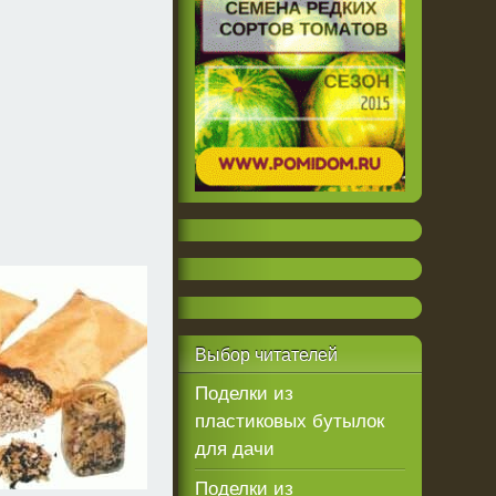
Выбор
читателей
Поделки из
пластиковых бутылок
для дачи
Поделки из