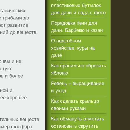
пластиковых бутылок
рганических
для дачи и сада с фото
и грибами до
Порядовка печи для
ают развитие
дачи. Барбекю и казан
ний до веществ,
О подсобном
хозяйстве, куры на
даче
очвы и не
Как правильно обрезать
астую
яблоню
в и более
Ревень – выращивание
ной и
и уход
 ее хорошее
Как сделать крыльцо
своими руками
Как обмануть отмотать
ательных веществ
остановить скрутить
пример фосфора