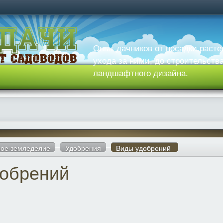
Опыт дачников от посадки расте
ухода за ними, до строительств
ландшафтного дизайна.
ое земледелие
Удобрения
Виды удобрений
обрений