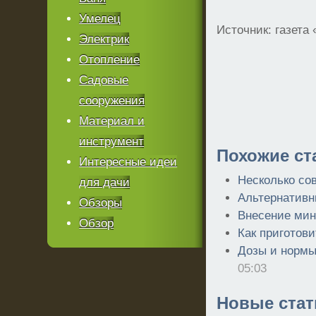
Умелец
Источник: газета
Электрик
Отопление
Садовые
сооружения
Материал и
инструмент
Похожие ст
Интересные идеи
Несколько со
для дачи
Альтернативн
Обзоры
Внесение мин
Обзор
Как приготов
Дозы и нормы
05:03
Новые стат