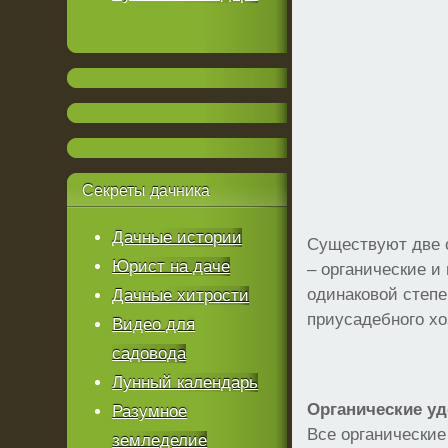
Секреты
дачника
Дачные истории
Существуют две 
Юрист на даче
– органические и
одинаковой степ
Дачные хитрости
приусадебного хо
Видео для
садовода
Лунный календарь
Органические у
Разумное
Все органические
земледелие