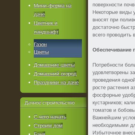
поверхности почв
Мини-ферма на
Некоторые виды 
даче
вносят при полив
Цветник и
достаточно быстр
ландшафт
всего проводить 
Газон
Обеспечивание п
Цветы
Домашние цветы
Потребности бол
удовлетворены за
Домашний огород
проведения одной
Праздники на даче
росте растения а
фосфорные удобр
кустарников; кал
Дачное
строительство
томатов и бобовы
С чего начать
Важнейшим услов
необходимыми дл
Строим дом
Избыточное внесе
Баня