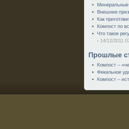
Минеральные 
Внешние приз
Как приготов
Компост по в
Что такое рег
-
14/12/2011 0
Прошлые ст
Компост – «ч
Фекальное уд
Компост – ис