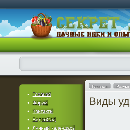
Главная
Разумн
Главная
Виды уд
Форум
Контакты
ВидеоСад
Лунный календарь