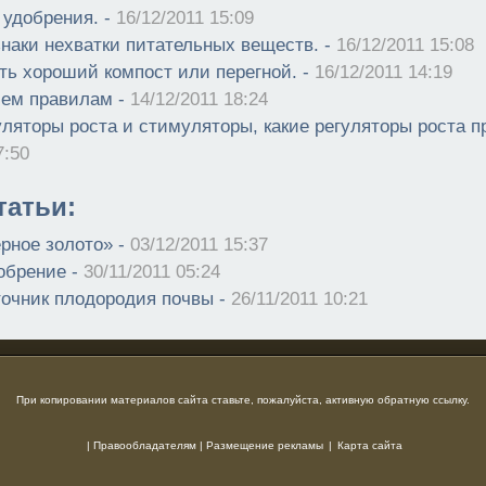
удобрения. -
16/12/2011 15:09
наки нехватки питательных веществ. -
16/12/2011 15:08
ить хороший компост или перегной. -
16/12/2011 14:19
сем правилам -
14/12/2011 18:24
уляторы роста и стимуляторы, какие регуляторы роста 
7:50
атьи:
ерное золото» -
03/12/2011 15:37
обрение -
30/11/2011 05:24
точник плодородия почвы -
26/11/2011 10:21
При копировании материалов сайта ставьте, пожалуйста, активную обратную ссылку.
|
Правообладателям
|
Размещение рекламы
|
Карта сайта