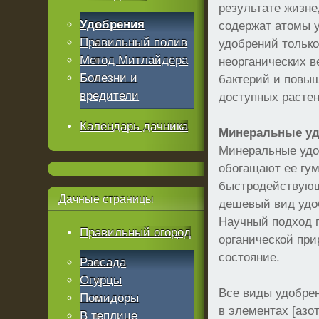
результате жизне
Удобрения
содержат атомы у
Правильный полив
удобрений тольк
Метод Митлайдера
неорганических в
Болезни и
бактерий и повыш
вредители
доступных растен
Календарь дачника
Минеральные у
Минеральные удоб
обогащают ее гум
быстродействующ
Дачные
страницы
дешевый вид удо
Научный подход 
Правильный огород
органической при
состояние.
Рассада
Огурцы
Все виды удобре
Помидоры
в элементах [азо
В теплице