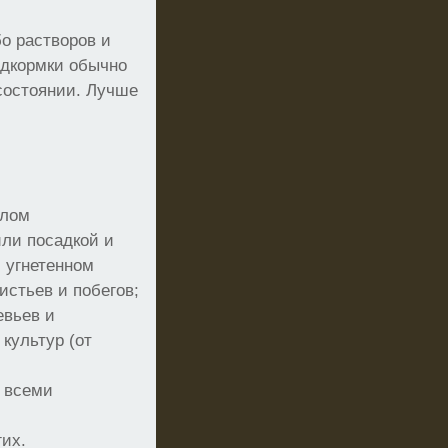
о растворов и
одкормки обычно
 состоянии. Лучше
елом
или посадкой и
и угнетенном
стьев и побегов;
евьев и
культур (от
 всеми
гих.