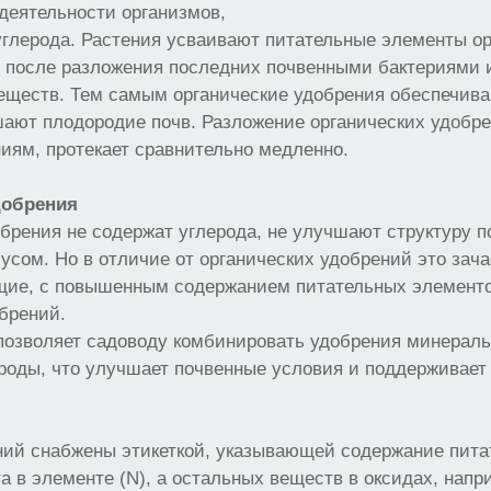
деятельности организмов,
глерода. Растения усваивают питательные элементы о
о после разложения последних почвенными бактериями 
еществ. Тем самым органические удобрения обеспечив
ают плодородие почв. Разложение органических удобре
иям, протекает сравнительно медленно.
добрения
рения не содержат углерода, не улучшают структуру п
усом. Но в отличие от органических удобрений это зач
ие, с повышенным содержанием питательных элементо
брений.
позволяет садоводу комбинировать удобрения минераль
роды, что улучшает почвенные условия и поддерживает
ний снабжены этикеткой, указывающей содержание пит
та в элементе (N), а остальных веществ в оксидах, на