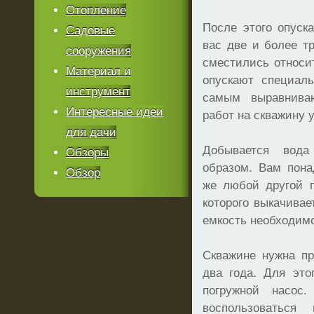
Отопление
После этого опуск
Садовые
вас две и более т
сооружения
сместились относит
Материал и
опускают специал
инструмент
самым выравнива
Интересные идеи
работ на скважину 
для дачи
Добывается вод
Обзоры
образом. Вам пон
Обзор
же любой другой п
которого выкачивае
емкость необходимо
Скважине нужна пр
два года. Для это
погружной насос
воспользоваться