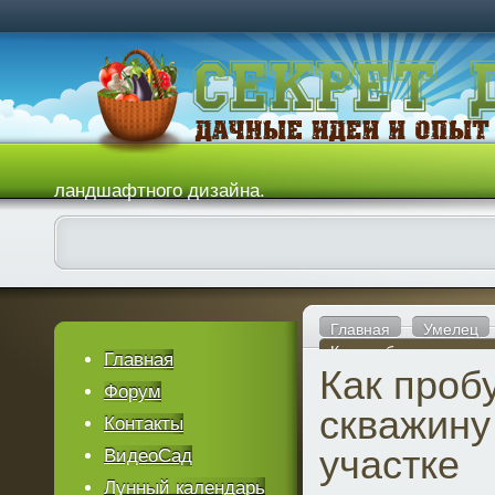
ландшафтного дизайна.
Главная
Умелец
Как пробурить скважи
Главная
Как проб
Форум
скважину
Контакты
участке
ВидеоСад
Лунный календарь