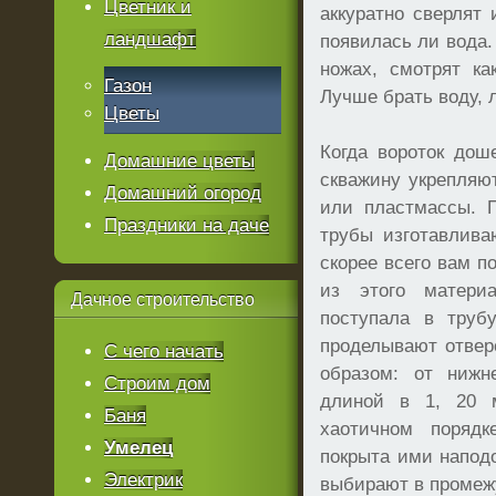
Цветник и
аккуратно сверлят
ландшафт
появилась ли вода.
ножах, смотрят ка
Газон
Лучше брать воду, 
Цветы
Когда вороток дош
Домашние цветы
скважину укрепляю
Домашний огород
или пластмассы. П
Праздники на даче
трубы изготавлива
скорее всего вам п
из этого матери
Дачное
строительство
поступала в трубу
проделывают отвер
С чего начать
образом: от нижн
Строим дом
длиной в 1, 20 
Баня
хаотичном порядк
Умелец
покрыта ими напод
Электрик
выбирают в промежу