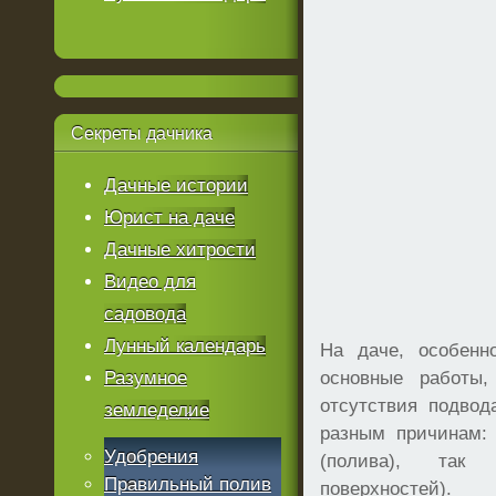
Секреты
дачника
Дачные истории
Юрист на даче
Дачные хитрости
Видео для
садовода
Лунный календарь
На даче, особенн
Разумное
основные работы,
отсутствия подвод
земледелие
разным причинам: 
Удобрения
(полива), так
Правильный полив
поверхностей).