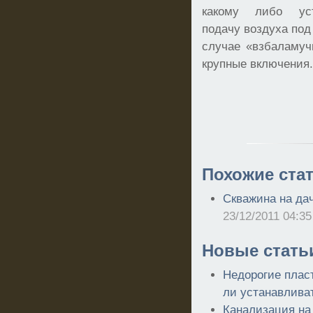
какому либо уст
подачу воздуха под
случае «взбаламуч
крупные включения.
Похожие стат
Скважина на дач
23/12/2011 04:35
Новые стать
Недорогие пласт
ли устанавлива
Канализация на