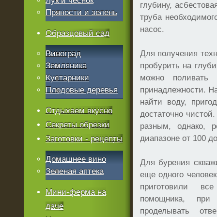
Лук и чеснок
глубину, асбестова
Пряности и зелень
труба необходимог
насос.
Образцовый сад
Виноград
Для получения тех
Земляника
пробурить на глуби
Кустарники
можно поливать 
Плодовые деревья
принадлежности. На
найти воду, приго
Отдыхаем вкусно
достаточно чистой
Секреты обрезки
разным, однако, р
диапазоне от 100 д
Заготовки - рецепты
Домашнее вино
Для бурения скваж
Зеленая аптека
еще одного человек
приготовили вс
Мини-ферма на
помощника, при
даче
проделывать отв