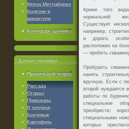
Метод Митлайдера
Кроме того вода
Болезни и
нормальной жизн
вредители
Существует нескол
Календарь дачника
например, строител
и дорого, особ
расположен на бол
— пробить скважину
Дачные
страницы
Пробурить скважи
Правильный огород
нанять строитель
вручную. Если с пе
Рассада
второй нуждается 
Огурцы
работы по бурению
Помидоры
специальное обо
В теплице
приобрести: вор
Бахчевые
специальными ножа
Картофель
которых приспос