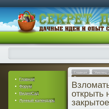
Главная
Умелец
Взломать все, или ка
Главная
Взломать
Форум
открыть 
ВидеоСад
закрытое
Лунный календарь