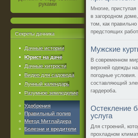
руками
Многие, приступая 
в загородном доме
том, как правильно
предстоящих работ
Секреты
дачника
Мужские курт
Дачные истории
Юрист на даче
В современном ми
Дачные хитрости
верхней одежды на
Видео для садовода
погодные условия.
составляющий элем
Лунный календарь
гардероба.
Разумное земледелие
Удобрения
Остекление б
Правильный полив
услуга
Метод Митлайдера
Для строений, кот
Болезни и вредители
прохладном климат