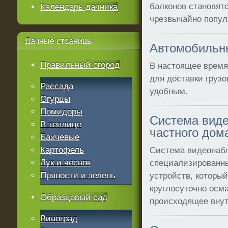
балконов становят
Календарь дачника
чрезвычайно попу
Дачные
страницы
Автомобильны
Правильный огород
В настоящее время
для доставки груз
Рассада
удобным.
Огурцы
Помидоры
Система вид
В теплице
частного дом
Бахчевые
Картофель
Система видеонаб
Лук и чеснок
специализированны
Пряности и зелень
устройств, которы
круглосуточно осм
Образцовый сад
происходящее внут
Виноград