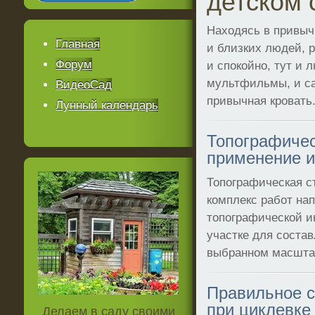
детском 
Находясь в привыч
Главная
и близких людей, р
Форум
и спокойно, тут и 
мультфильмы, и са
ВидеоСад
привычная кровать
Лунный календарь
Топографичес
применение 
Топографическая с
комплекс работ на
топографической 
участке для состав
выбранном масшта
Правильное с
при циклевке 
Делаем в саду своими