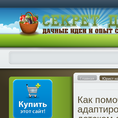
Главная
Юрист н
Как помо
адаптиро