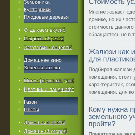
Стоимость ус
Земляника
Кустарники
Многие желают сде
Плодовые деревья
домике, но их част
стоимость данного
Отдыхаем вкусно
обращаетесь не в т
Секреты обрезки
Заготовки - рецепты
Жалюзи как 
для пластико
Домашнее вино
Зеленая аптека
Подбирая жалюзи д
помещения, стоит 
Мини-ферма на даче
характеристик, осо
Цветник и ландшафт
помещения, для ко
Газон
Кому нужна п
Цветы
земельного уч
Домашние цветы
пройти?
Домашний огород
Приватизация явля