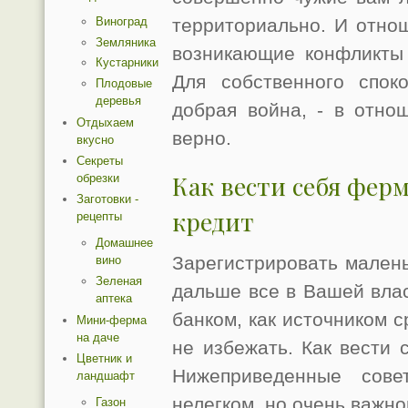
Виноград
территориально. И отно
Земляника
возникающие конфликты 
Кустарники
Для собственного спок
Плодовые
деревья
добрая война, - в отно
Отдыхаем
верно.
вкусно
Секреты
Как вести себя фер
обрезки
Заготовки -
кредит
рецепты
Домашнее
Зарегистрировать малень
вино
Зеленая
дальше все в Вашей влас
аптека
банком, как источником с
Мини-ферма
на даче
не избежать. Как вести 
Цветник и
Нижеприведенные сове
ландшафт
нелегком, но очень важно
Газон