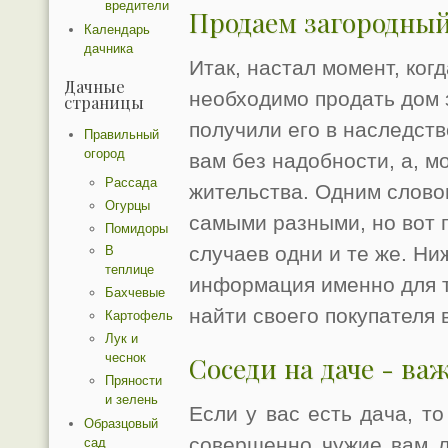
вредители
Продаем загородны
Календарь
дачника
Итак, настал момент, ког
Дачные
необходимо продать дом 
страницы
получили его в наследств
Правильный
огород
вам без надобности, а, м
Рассада
жительства. Одним слово
Огурцы
самыми разными, но вот 
Помидоры
случаев одни и те же. Н
В
теплице
информация именно для т
Бахчевые
найти своего покупателя в
Картофель
Лук и
чеснок
Соседи на даче - в
Пряности
и зелень
Если у вас есть дача, то
Образцовый
совершенно чужие вам л
сад