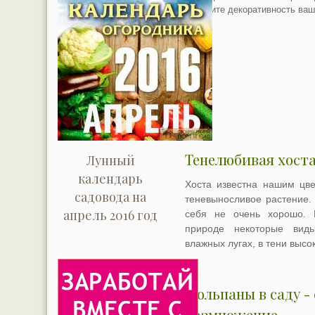
продлите декоративность ваш
Тенелюбивая хоста
Лунный
календарь
Хоста известна нашим цве
садовода на
теневыносливое растение. 
апрель 2016 год
себя не очень хорошо. 
природе некоторые вид
влажных лугах, в тени высок
Тюльпаны в саду -
размножение