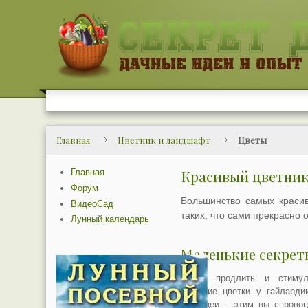
Главная
Цветник и ландшафт
Цветы
Главная
Красивый цветник
Форум
Большинство самых красив
ВидеоСад
таких, что сами прекрасно 
Лунный календарь
Маленькие секрет
Чтобы продлить и стимул
увядшие цветки у гайлардии
эхинацеи – этим вы спровоц