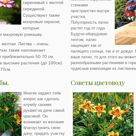
сиреневый с желтой
стенками
серединой.
пространство внутри
Существуют также
участка.
махровые окраски,
Популярность патио
которые
растет год от года.
Будучи оборудован
и махровую ромашку.
тентом, патио
 желтая. Листва – очень
защищает как от
стью также напоминает
палящего солнца, так и от дождя.
и приблизительно 50-70 см.
ваше патио, то для этого вы може
е высокие растения (до 100см).
разнообразными растениями в гор
чудесные композиции из лиственны
-70см.
бы.
Советы цветоводу
Многие задают себе
вопрос как сделать
клумбу своими
руками на даче самой
красивой. Он
возникает из желания
благоустроить свою
дачу, придать участку