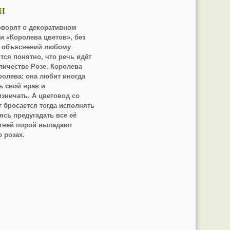
и
оворят о декоративном
и «Королева цветов», без
 объяснений любому
тся понятно, что речь идёт
личестве Розе. Королева
ролева: она любит иногда
ь свой нрав и
зничать. А цветовод со
г бросается тогда исполнять
сь предугадать все её
етней порой выпадают
 розах.