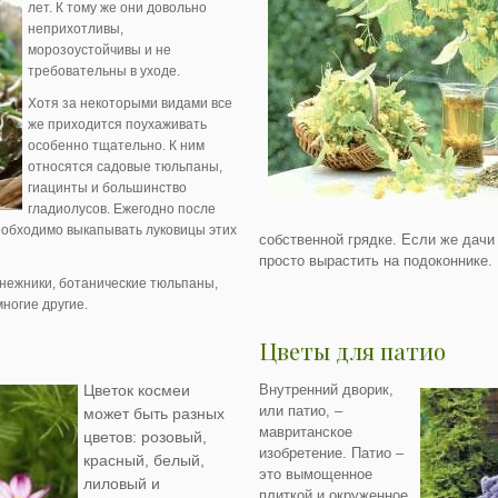
лет. К тому же они довольно
неприхотливы,
морозоустойчивы и не
требовательны в уходе.
Хотя за некоторыми видами все
же приходится поухаживать
особенно тщательно. К ним
относятся садовые тюльпаны,
гиацинты и большинство
гладиолусов. Ежегодно после
еобходимо выкапывать луковицы этих
собственной грядке. Если же дачи 
просто вырастить на подоконнике.
нежники, ботанические тюльпаны,
многие другие.
Цветы для патио
Цветок космеи
Внутренний дворик,
или патио, –
может быть разных
мавританское
цветов: розовый,
изобретение. Патио –
красный, белый,
это вымощенное
лиловый и
плиткой и окруженное