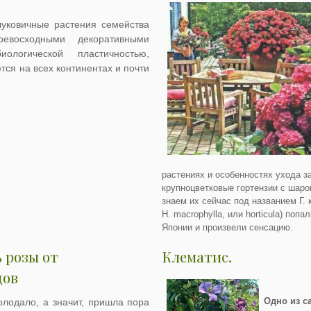
уковичные растения семейства
евосходными декоративными
ологической пластичностью,
ся на всех континентах и почти
растениях и особенностях ухода з
крупноцветковые гортензии с шар
знаем их сейчас под названием Г. 
H. macrophylla, или horticula) попа
Японии и произвели сенсацию.
 розы от
Клематис.
дов
Одно из с
олодало, а значит, пришла пора