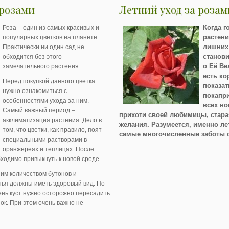
 розами
Летний уход за розам
Когда г
Роза – один из самых красивых и
растени
популярных цветков на планете.
лишних
Практически ни один сад не
станови
обходится без этого
о Её Ве
замечательного растения.
есть ко
Перед покупкой данного цветка
показат
нужно ознакомиться с
покапри
особенностями ухода за ним.
всех но
Самый важный период –
прихоти своей любимицы, старая
акклиматизация растения. Дело в
желания. Разумеется, именно л
том, что цветки, как правило, поят
самые многочисленные заботы о
специальными растворами в
оранжереях и теплицах. После
ходимо привыкнуть к новой среде.
шим количеством бутонов и
тья должны иметь здоровый вид. По
нь куст нужно осторожно пересадить
ок. При этом очень важно не