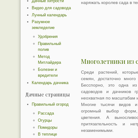
Дачные хитрости
наряжать королев сада в т
Видео для садовода
Лунный календарь
Разумное
земледелие
Удобрения
Правильный
полив
Метод
Многолетники из с
Митлайдера
Болезни и
Среди растений, котор
вредители
семян, достаточно много 
Календарь дачника
Бесспорно, это одна из
садоводов и дачников гр
Дачные страницы
неохватная по масштабам 
Правильный огород
Многие тысячи видов и
огромный выбор форм, 
Рассада
цветения. А выносливо
Огурцы
притязательность и не
Помидоры
незаменимыми.
В теплице