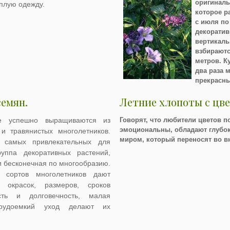
оригиналь
еплую одежду.
которое р
с июля по
декоратив
вертикаль
взбираютс
метров. К
два раза м
прекрасны
емян.
Летние хлопоты с цв
ые успешно выращиваются из
Говорят, что любители цветов п
эмоциональны, обладают глубо
и травянистых многолетников.
миром, который переносят во в
 самых привлекательных для
уппа декоративных растений,
и бесконечная по многообразию.
 сортов многолетников дают
окрасок, размеров, сроков
сть и долговечность, малая
трудоемкий уход делают их