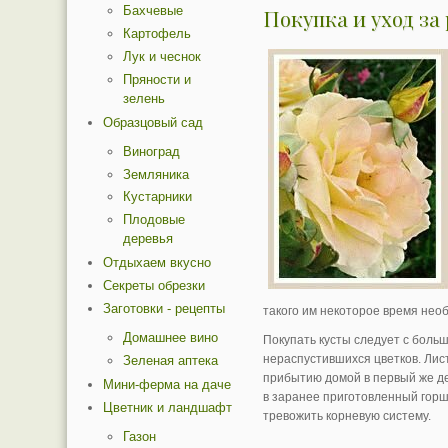
Бахчевые
Покупка и уход за
Картофель
Лук и чеснок
Пряности и
зелень
Образцовый сад
Виноград
Земляника
Кустарники
Плодовые
деревья
Отдыхаем вкусно
Секреты обрезки
Заготовки - рецепты
такого им некоторое время необ
Домашнее вино
Покупать кусты следует с боль
нераспустившихся цветков. Лис
Зеленая аптека
прибытию домой в первый же де
Мини-ферма на даче
в заранее приготовленный горш
Цветник и ландшафт
тревожить корневую систему.
Газон