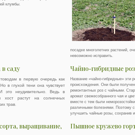
ей клумбы.
посадке многолетних растений, оче
невозможно исправить.
 в саду
Чайно-гибридные ро
товодам в первую очередь как
Название «чайно-гибридные» эти р
происхождения. Они были получе
Но в глухой тени она чувствует
ремонтантных роз с чайными. Ста
И это неудивительно. Ведь в
аромат свежесобранного чая и цве
ы хост растут на солнечных
вместе с тем были неморозостойки
их трав.
различными болезнями. Поэтому 
улучшить чайные розы, сохранив и
 сорта, выращивание,
Пышное кружево гор