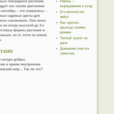
Ревень –
ных плетущихся растений,
выращивание и уход
адует нас своим цветением
 сентябрь – это клематисы –
Его величество
ные садовые цветы для
арбуз
ного озеленения. Они легко
Как сделать
я на опору высотой до 3-х
крыльцо своими
устовые формы растения в
руками
еньше, но от этого не менее
Теплый туалет на
.
даче
Домашняя очистка
етами
самогона
о натуре добры,
ким и ярким внутренним
нешний мир… Так ли это?