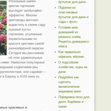
Роскошные шапки
бутылок для дачи
цветов гортензии
Поделки из
выглядят необычайно
пластиковых
эффектно. Многие
бутылок для дачи и
цветоводы мечтают
сада с фото
вырастить в своем саду
Готовим квас
пышные кусты
домашний из
гортензии, усыпанные
ржаного хлеба.
изумительными по
Рецепты домашнего
красоте цветами самой
кваса
разнообразной окраски.
Как правильно
Сегодня мы расскажем
обрезать яблоню
об этих удивительных
О подсобном
а ними. Наиболее популярные
хозяйстве, куры на
овидными соцветиями (мы
даче
крупнолистная, или садовая –
ли в Европу в XVIII веке из
Подробно как
сделать
великолепное
вишневое вино
Порядовка печи для
дачи. Барбекю и
казан
амых красивых и