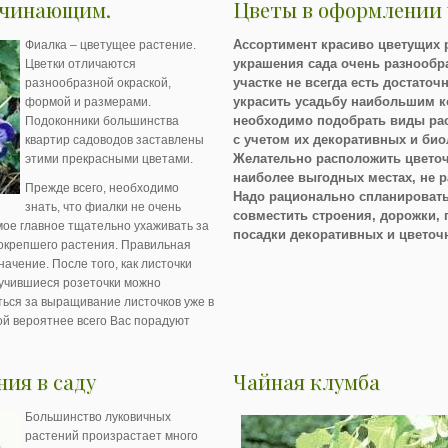
ачинающим.
Цветы в оформлении 
Ассортимент красиво цветущих 
Фиалка – цветущее растение.
украшения сада очень разнообр
Цветки отличаются
участке не всегда есть достаточ
разнообразной окраской,
украсить усадьбу наибольшим к
формой и размерами.
необходимо подобрать виды ра
Подоконники большинства
с учетом их декоративных и био
квартир садоводов заставлены
Желательно расположить цвето
этими прекрасными цветами.
наиболее выгодных местах, не р
Прежде всего, необходимо
Надо рационально спланировать 
знать, что фиалки не очень
совместить строения, дорожки, 
ое главное тщательно ухаживать за
посадки декоративных и цветоч
окрепшего растения. Правильная
ачение. После того, как листочки
лучившиеся розеточки можно
ться за выращивание листочков уже в
й вероятнее всего Вас порадуют
ия в саду
Чайная клумба
Большинство луковичных
растений произрастает много