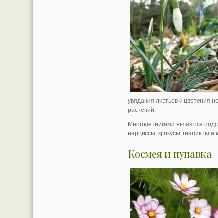
увядания листьев и цветения н
растений.
Многолетниками являются подс
нарциссы, крокусы, гиацинты и 
Космея и пупавка