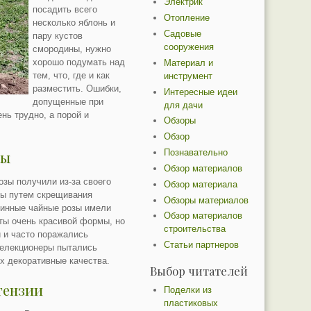
Электрик
посадить всего
Отопление
несколько яблонь и
Садовые
пару кустов
сооружения
смородины, нужно
хорошо подумать над
Материал и
тем, что, где и как
инструмент
разместить. Ошибки,
Интересные идеи
допущенные при
для дачи
нь трудно, а порой и
Обзоры
Обзор
Познавательно
зы
Обзор материалов
озы получили из-за своего
Обзор материала
ны путем скрещивания
Обзоры материалов
ринные чайные розы имели
Обзор материалов
ты очень красивой формы, но
строительства
 и часто поражались
Статьи партнеров
селекционеры пытались
х декоративные качества.
Выбор читателей
тензии
Поделки из
пластиковых