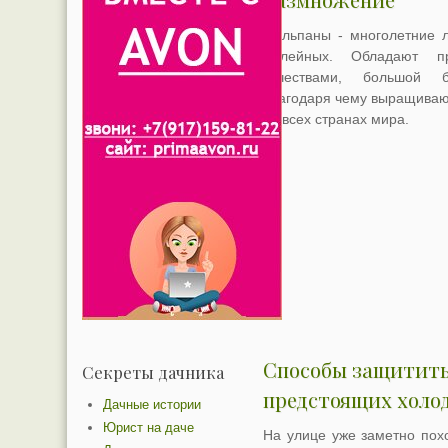
Тюльпаны - многолетние л
Лилейных. Обладают пр
качествами, большой би
благодаря чему выращивают
во всех странах мира.
Способы защитить
Секреты дачника
предстоящих холо
Дачные истории
Юрист на даче
На улице уже заметно пох