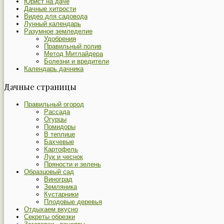
Юрист на даче
Дачные хитрости
Видео для садовода
Лунный календарь
Разумное земледелие
Удобрения
Правильный полив
Метод Митлайдера
Болезни и вредители
Календарь дачника
Дачные страницы
Правильный огород
Рассада
Огурцы
Помидоры
В теплице
Бахчевые
Картофель
Лук и чеснок
Пряности и зелень
Образцовый сад
Виноград
Земляника
Кустарники
Плодовые деревья
Отдыхаем вкусно
Секреты обрезки