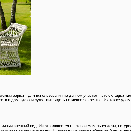
лемый вариант для использования на дачном участке – это складная ме
сти в дом, где они будут выглядеть не менее эффектно. Их также удобн
етичный внешний вид. Изготавливается плетеная мебель из лозы, натура
 в условиях загородной жизни. Плетеные предметы мебели не боятся пал