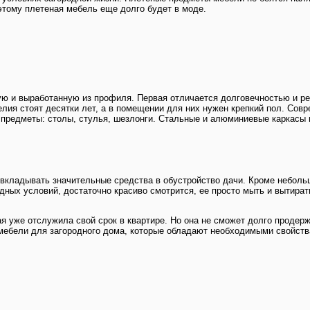
этому плетеная мебель еще долго будет в моде.
ую и выработанную из профиля. Первая отличается долговечностью и р
елия стоят десятки лет, а в помещении для них нужен крепкий пол. Сов
 предметы: столы, стулья, шезлонги. Стальные и алюминиевые каркасы 
 вкладывать значительные средства в обустройство дачи. Кроме небол
ных условий, достаточно красиво смотрится, ее просто мыть и вытирать
я уже отслужила свой срок в квартире. Но она не сможет долго продер
мебели для загородного дома, которые обладают необходимыми свойств