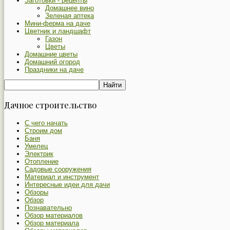
Заготовки - рецепты
Домашнее вино
Зеленая аптека
Мини-ферма на даче
Цветник и ландшафт
Газон
Цветы
Домашние цветы
Домашний огород
Праздники на даче
Дачное строительство
С чего начать
Строим дом
Баня
Умелец
Электрик
Отопление
Садовые сооружения
Материал и инструмент
Интересные идеи для дачи
Обзоры
Обзор
Познавательно
Обзор материалов
Обзор материала