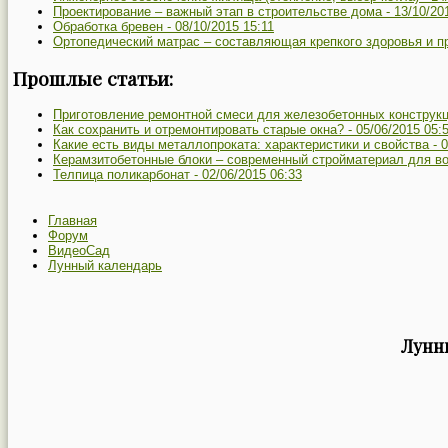
Проектирование – важный этап в строительстве дома -
13/10/20
Обработка бревен -
08/10/2015 15:11
Ортопедический матрас – составляющая крепкого здоровья и п
Прошлые статьи:
Приготовление ремонтной смеси для железобетонных конструкц
Как сохранить и отремонтировать старые окна? -
05/06/2015 05:
Какие есть виды металлопроката: характеристики и свойства -
0
Керамзитобетонные блоки – современный стройматериал для в
Телпица поликарбонат -
02/06/2015 06:33
Главная
Форум
ВидеоСад
Лунный календарь
Лунны