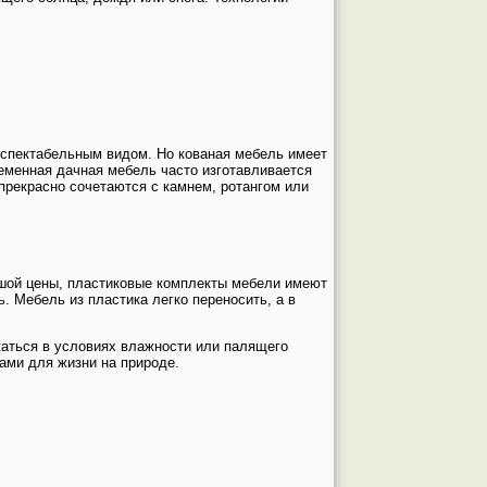
еспектабельным видом. Но кованая мебель имеет
ременная дачная мебель часто изготавливается
прекрасно сочетаются с камнем, ротангом или
ьшой цены, пластиковые комплекты мебели имеют
. Мебель из пластика легко переносить, а в
жаться в условиях влажности или палящего
ами для жизни на природе.