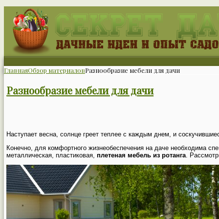
Главная
Обзор материалов
Разнообразие мебели для дачи
Разнообразие мебели для дачи
Наступает весна, солнце греет теплее с каждым днем, и соскучившие
Конечно, для комфортного жизнеобеспечения на даче необходима спе
металлическая, пластиковая,
плетеная мебель из ротанга
. Рассмотр