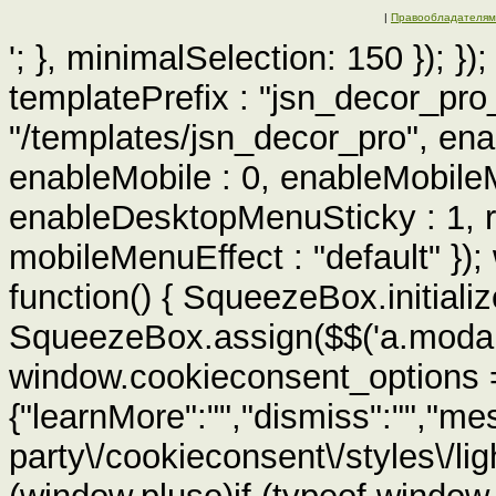
|
Правообладателям
'; }, minimalSelection: 150 }); }
templatePrefix : "jsn_decor_pro
"/templates/jsn_decor_pro", ena
enableMobile : 0, enableMobile
enableDesktopMenuSticky : 1, r
mobileMenuEffect : "default" })
function() { SqueezeBox.initialize
SqueezeBox.assign($$('a.modal'), 
window.cookieconsent_options 
{"learnMore":"","dismiss":"","mes
party\/cookieconsent\/styles\/light