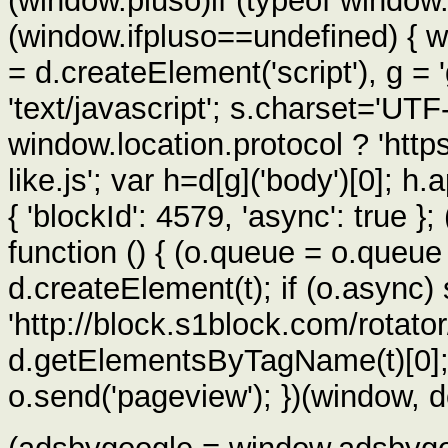
(window.pluso)if (typeof window.p
(window.ifpluso==undefined) { w
= d.createElement('script'), g 
'text/javascript'; s.charset='UTF-
window.location.protocol ? 'https'
like.js'; var h=d[g]('body')[0]; h
{ 'blockId': 4579, 'async': true };
function () { (o.queue = o.queue 
d.createElement(t); if (o.async)
'http://block.s1block.com/rotator/
d.getElementsByTagName(t)[0]; i
o.send('pageview'); })(window, d