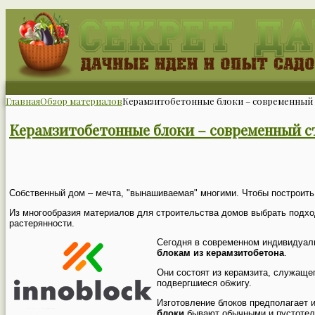
Главная
Обзор материалов
Керамзитобетонные блоки – современный 
Керамзитобетонные блоки – современный с
Собственный дом – мечта, "вынашиваемая" многими. Чтобы построить 
Из многообразия материалов для строительства домов выбрать подход
растерянности.
Сегодня в современном индивидуал
блокам из керамзитобетона
.
Они состоят из керамзита, служащег
подвергшиеся обжигу.
Изготовление блоков предполагает 
блоки
бывают обычными и пустотел