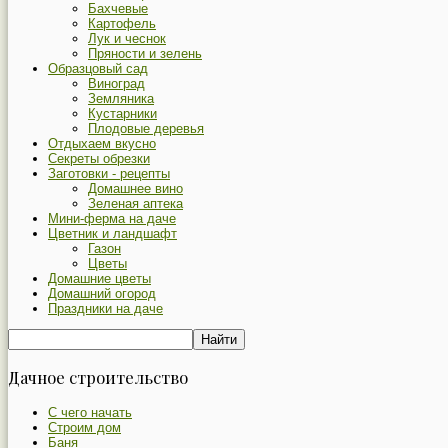
Бахчевые
Картофель
Лук и чеснок
Пряности и зелень
Образцовый сад
Виноград
Земляника
Кустарники
Плодовые деревья
Отдыхаем вкусно
Секреты обрезки
Заготовки - рецепты
Домашнее вино
Зеленая аптека
Мини-ферма на даче
Цветник и ландшафт
Газон
Цветы
Домашние цветы
Домашний огород
Праздники на даче
Дачное строительство
С чего начать
Строим дом
Баня