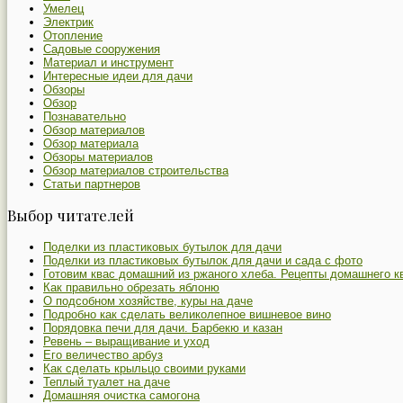
Умелец
Электрик
Отопление
Садовые сооружения
Материал и инструмент
Интересные идеи для дачи
Обзоры
Обзор
Познавательно
Обзор материалов
Обзор материала
Обзоры материалов
Обзор материалов строительства
Статьи партнеров
Выбор читателей
Поделки из пластиковых бутылок для дачи
Поделки из пластиковых бутылок для дачи и сада с фото
Готовим квас домашний из ржаного хлеба. Рецепты домашнего к
Как правильно обрезать яблоню
О подсобном хозяйстве, куры на даче
Подробно как сделать великолепное вишневое вино
Порядовка печи для дачи. Барбекю и казан
Ревень – выращивание и уход
Его величество арбуз
Как сделать крыльцо своими руками
Теплый туалет на даче
Домашняя очистка самогона