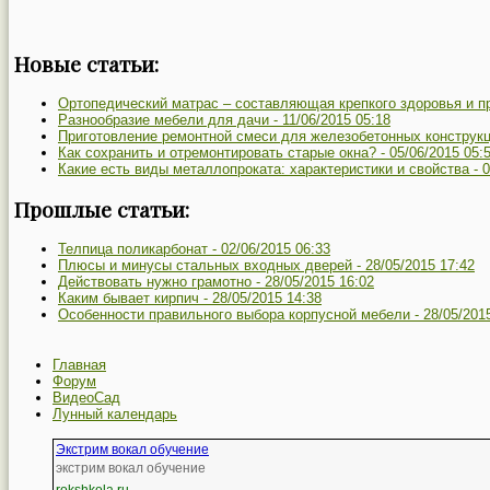
Новые статьи:
Ортопедический матрас – составляющая крепкого здоровья и п
Разнообразие мебели для дачи -
11/06/2015 05:18
Приготовление ремонтной смеси для железобетонных конструкц
Как сохранить и отремонтировать старые окна? -
05/06/2015 05:
Какие есть виды металлопроката: характеристики и свойства -
0
Прошлые статьи:
Телпица поликарбонат -
02/06/2015 06:33
Плюсы и минусы стальных входных дверей -
28/05/2015 17:42
Действовать нужно грамотно -
28/05/2015 16:02
Каким бывает кирпич -
28/05/2015 14:38
Особенности правильного выбора корпусной мебели -
28/05/201
Главная
Форум
ВидеоСад
Лунный календарь
Экстрим вокал обучение
экстрим вокал обучение
rokshkola.ru