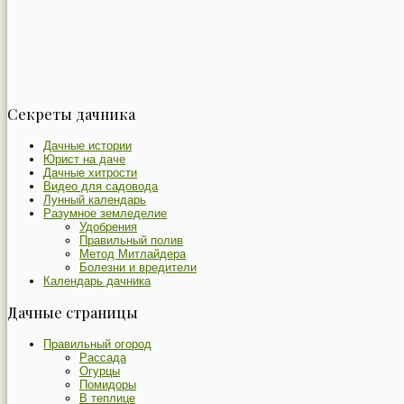
Секреты дачника
Дачные истории
Юрист на даче
Дачные хитрости
Видео для садовода
Лунный календарь
Разумное земледелие
Удобрения
Правильный полив
Метод Митлайдера
Болезни и вредители
Календарь дачника
Дачные страницы
Правильный огород
Рассада
Огурцы
Помидоры
В теплице