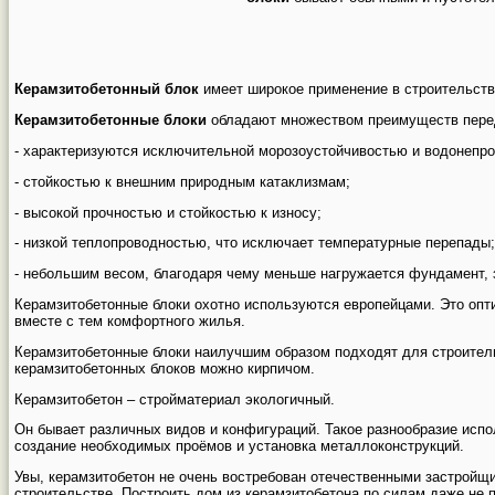
Керамзитобетонный блок
имеет широкое применение в строительстве
Керамзитобетонные блоки
обладают множеством преимуществ пере
- характеризуются исключительной морозоустойчивостью и водонепр
- стойкостью к внешним природным катаклизмам;
- высокой прочностью и стойкостью к износу;
- низкой теплопроводностью, что исключает температурные перепады;
- небольшим весом, благодаря чему меньше нагружается фундамент, 
Керамзитобетонные блоки охотно используются европейцами. Это опт
вместе с тем комфортного жилья.
Керамзитобетонные блоки наилучшим образом подходят для строительс
керамзитобетонных блоков можно кирпичом.
Керамзитобетон – стройматериал экологичный.
Он бывает различных видов и конфигураций. Такое разнообразие исп
создание необходимых проёмов и установка металлоконструкций.
Увы, керамзитобетон не очень востребован отечественными застройщи
строительстве. Построить дом из керамзитобетона по силам даже не 