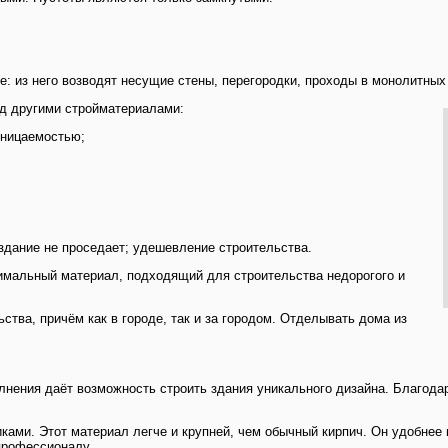
: из него возводят несущие стены, перегородки, проходы в монолитных
д другими стройматериалами:
оницаемостью;
здание не проседает; удешевление строительства.
имальный материал, подходящий для строительства недорогого и
тва, причём как в городе, так и за городом. Отделывать дома из
олнения даёт возможность строить здания уникального дизайна. Благо
ками. Этот материал легче и крупней, чем обычный кирпич. Он удобнее 
профессионалу.