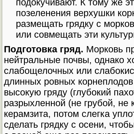
подокучивают. К тому же э
позеленения верхушки кор
размещать грядку с морко
или совмещать эти культур
Подготовка гряд.
Морковь пр
нейтральные почвы, однако х
слабощелочных или слабокис
длинных ровных корнеплодов 
высокую гряду (глубокий пах
разрыхленной (не грубой, не 
керамзита, потом слегка упло
сделать грядку с осени, чтоб