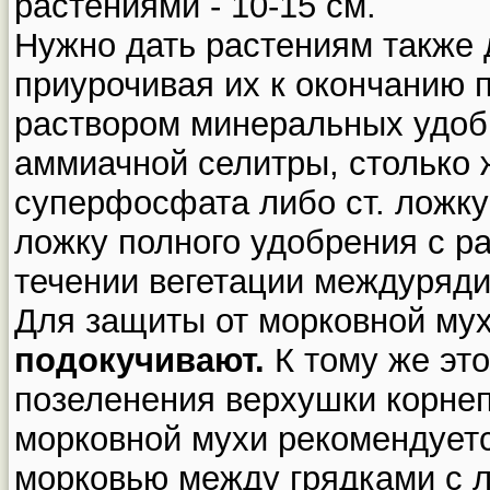
растениями - 10-15 см.
Нужно дать растениям также
приурочивая их к окончанию
раствором минеральных удобр
аммиачной селитры, столько ж
суперфосфата либо ст. ложку
ложку полного удобрения с ра
течении вегетации междурядия
Для защиты от морковной му
подокучивают.
К тому же это
позеленения верхушки корнеп
морковной мухи рекомендуетс
морковью между грядками с 