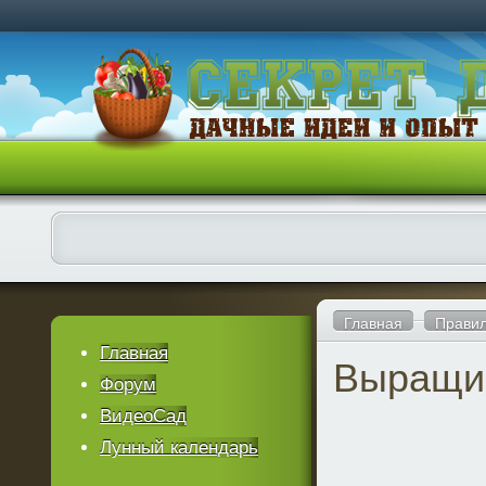
Главная
Правил
Главная
Выращив
Форум
ВидеоСад
Лунный календарь