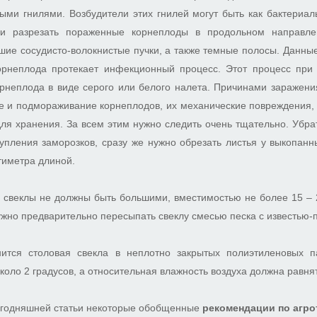
ми гнилями. Возбудители этих гнилей могут быть как бактериаль
ли разрезать пораженные корнеплоды в продольном направле
ие сосудисто-волокнистые пучки, а также темные полосы. Данны
корнеплода протекает инфекционный процесс. Этот процесс при
орнеплода в виде серого или белого налета. Причинами заражени
е и подмораживание корнеплодов, их механические повреждения, 
ля хранения. За всем этим нужно следить очень тщательно. Убр
упления заморозков, сразу же нужно обрезать листья у выкопанн
тиметра длиной.
 свеклы не должны быть большими, вместимостью не более 15 – 
ужно предварительно пересыпать свеклу смесью песка с известью-
ится столовая свекла в неплотно закрытых полиэтиленовых п
коло 2 градусов, а относительная влажность воздуха должна равнят
сегодняшней статьи некоторые обобщенные
рекомендации по агро