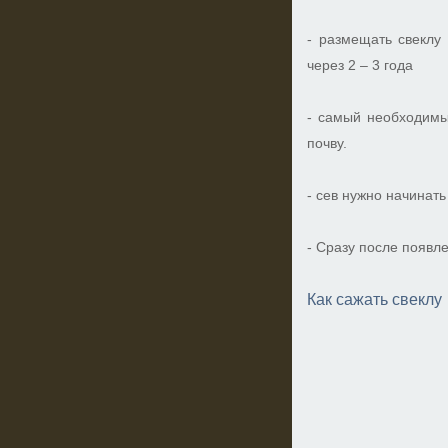
- размещать свеклу
через 2 – 3 года
- самый необходимы
почву.
- сев нужно начинать
- Сразу после появл
Как сажать свеклу