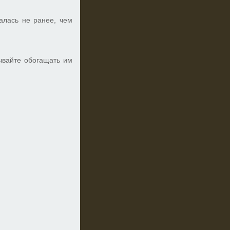
алась не ранее, чем
ывайте обогащать им