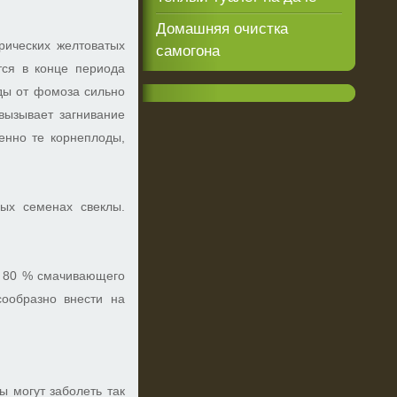
Домашняя очистка
рических желтоватых
самогона
тся в конце периода
оды от фомоза сильно
вызывает загнивание
енно те корнеплоды,
ных семенах свеклы.
– 80 % смачивающего
ообразно внести на
ы могут заболеть так