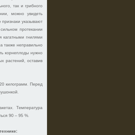
ного, так и грибного
нии, можно увидеть
е признаки указывают
 сильном протекании
я кагатными гнилями
а также неправильно
ать корнеплоды нужно
ых растений, оставив
20 килограмм. Перед
пушонкой.
акетах. Температура
ься 90 – 95 %.
технике: