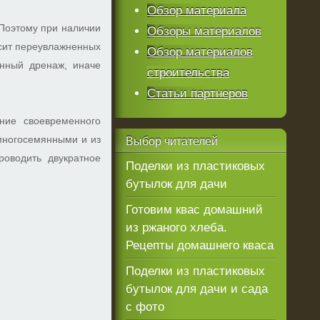
Обзор материала
 Поэтому при наличии
Обзоры материалов
осит переувлажненных
Обзор материалов
енный дренаж, иначе
строительства
Статьи партнеров
ние своевременного
 многосемянными и из
Выбор
читателей
роводить двукратное
Поделки из пластиковых
бутылок для дачи
Готовим квас домашний
из ржаного хлеба.
Рецепты домашнего кваса
Поделки из пластиковых
бутылок для дачи и сада
с фото