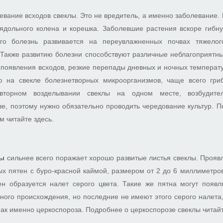
евание всходов свеклы. Это не вредитель, а именно заболевание.
ядольного колена и корешка. Заболевшие растения вскоре гибнут
го болезнь развивается на переувлажненных почвах тяжело
. Также развитию болезни способствуют различные неблагоприятн
 появления всходов, резкие перепады дневных и ночных температу
ю на свекле болезнетворных микроорганизмов, чаще всего гри
вторном возделывании свеклы на одном месте, возбудите
ве, поэтому нужно обязательно проводить чередование культур. 
м читайте здесь.
лы
сильнее всего поражает хорошо развитые листья свеклы. Прояв
ых пятен с буро-красной каймой, размером от 2 до 6 миллиметро
ен образуется налет серого цвета. Такие же пятна могут появл
ного происхождения, но последние не имеют этого серого налета
ак именно церкоспороза. Подробнее о церкоспорозе свеклы читайт