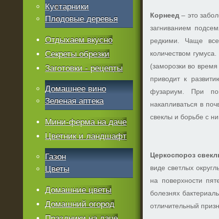
Кустарники
Корнеед
– это забол
Плодовые деревья
загниванием подсем
Отдыхаем вкусно
редкими. Чаще все
Секреты обрезки
количеством гумуса
(заморозки во время
Заготовки - рецепты
приводит к развити
Домашнее вино
фузариум. При по
Зеленая аптека
накапливаться в поч
свеклы и борьбе с ни
Мини-ферма на даче
Цветник и ландшафт
Церкоспороз свек
Газон
виде светлых округл
Цветы
на поверхности пят
Домашние цветы
болезнях бактериаль
Домашний огород
отличительный призн
Праздники на даче