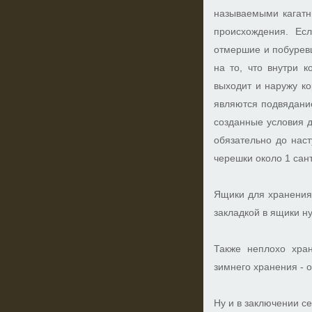
называемыми кагатны
происхождения. Ес
отмершие и побуревш
на то, что внутри 
выходит и наружу к
являются подвядани
созданные условия д
обязательно до наст
черешки около 1 сан
Ящики для хранения
закладкой в ящики н
Также неплохо хран
зимнего хранения - о
Ну и в заключении 