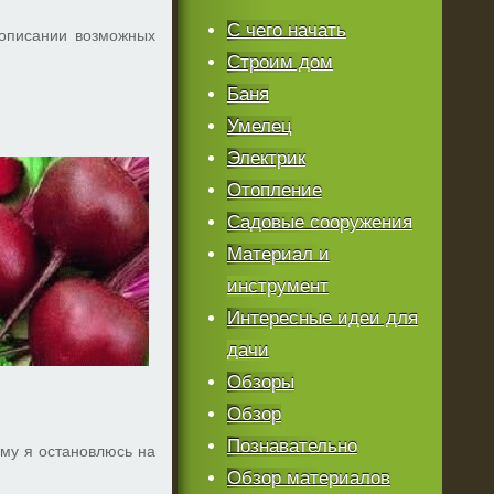
С чего начать
 описании возможных
Строим дом
Баня
Умелец
Электрик
Отопление
Садовые сооружения
Материал и
инструмент
Интересные идеи для
дачи
Обзоры
Обзор
Познавательно
ому я остановлюсь на
Обзор материалов