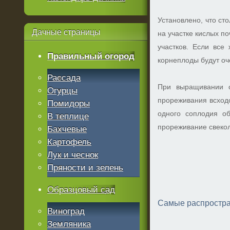
Установлено, что ст
Дачные
страницы
на участке кислых п
участков. Если все
Правильный огород
корнеплоды будут оч
Рассада
При выращивании с
Огурцы
прореживания всходо
Помидоры
одного соплодия об
В теплице
прореживание свекол
Бахчевые
Картофель
Лук и чеснок
Пряности и зелень
Образцовый сад
Самые распростра
Виноград
Земляника