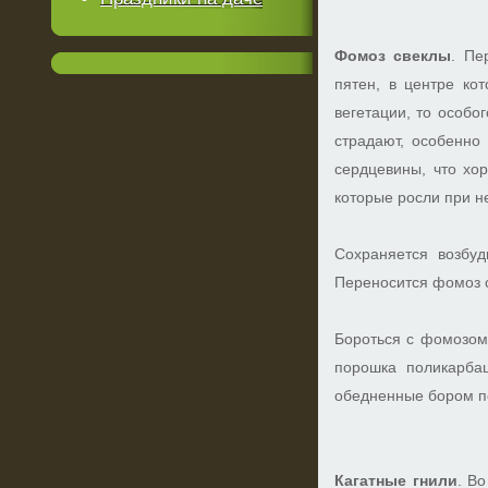
Фомоз свеклы
. Пе
пятен, в центре ко
вегетации, то особо
страдают, особенно
сердцевины, что хо
которые росли при не
Сохраняется возбуд
Переносится фомоз 
Бороться с фомозом
порошка поликарба
обедненные бором по
Кагатные гнили
. В