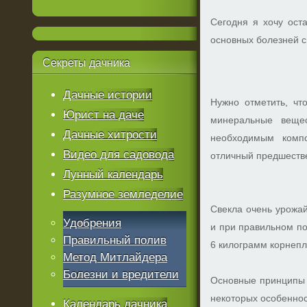
Сегодня я хочу ост
основных болезней с
Секреты
дачника
Дачные истории
Нужно отметить, чт
Юрист на даче
минеральные вещес
Дачные хитрости
необходимым компо
Видео для садовода
отличный предшеств
Лунный календарь
Разумное земледелие
Свекла очень урожай
Удобрения
и при правильном по
Правильный полив
6 килограмм корнепл
Метод Митлайдера
Болезни и вредители
Основные принципы в
некоторых особенно
Календарь дачника