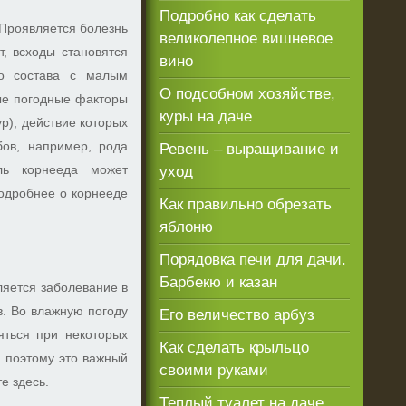
Подробно как сделать
 Проявляется болезнь
великолепное вишневое
, всходы становятся
вино
го состава с малым
О подсобном хозяйстве,
ые погодные факторы
куры на даче
р), действие которых
бов, например, рода
Ревень – выращивание и
ль корнееда может
уход
Подробнее о корнееде
Как правильно обрезать
яблоню
Порядовка печи для дачи.
Барбекю и казан
ляется заболевание в
в. Во влажную погоду
Его величество арбуз
яться при некоторых
Как сделать крыльцо
, поэтому это важный
своими руками
е здесь.
Теплый туалет на даче