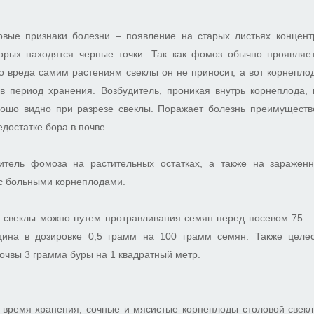
рвые признаки болезни – появление на старых листьях концент
торых находятся черные точки. Так как фомоз обычно проявляе
го вреда самим растениям свеклы он не приносит, а вот корнепл
 в период хранения. Возбудитель, проникая внутрь корнеплода, 
рошо видно при разрезе свеклы. Поражает болезнь преимуществ
достатке бора в почве.
итель фомоза на растительных остатках, а также на заражен
с больными корнеплодами.
 свеклы можно путем протравливания семян перед посевом 75 
цина в дозировке 0,5 грамм на 100 грамм семян. Также целес
чвы 3 грамма буры на 1 квадратный метр.
о время хранения, сочные и мясистые корнеплоды столовой свекл