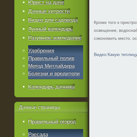
Юрист на даче
Дачные хитрости
Видео для садовода
Кроме того к пристр
Лунный календарь
освещение, водоснаб
Разумное земледелие
сэкономить место, о
Удобрения
Видео:Какую теплицу
Правильный полив
Метод Митлайдера
Болезни и вредители
Календарь дачника
Дачные
страницы
Правильный огород
Рассада