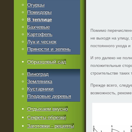
Огурцы
Помидоры
В теплице
Бахчевые
Помимо перечисленны
Картофель
не выходя на улицу,
Лук и чеснок
постоянного ухода и
Пряности и зелень
И это далеко не пол
Образцовый сад
положительные сторон
строительстве таких
Виноград
Земляника
Прежде всего, следуе
Кустарники
возможность, рекоме
Плодовые деревья
Отдыхаем вкусно
Секреты обрезки
Заготовки - рецепты