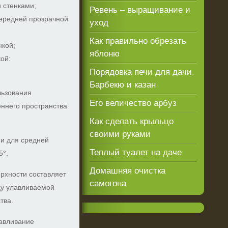
 стенками;
Ревень – выращивание и
передней прозрачной
уход
Как правильно обрезать
нкой;
яблоню
ой:
Порядовка печи для дачи.
Барбекю и казан
льзования
Его величество арбуз
еннего пространства
Как сделать крыльцо
своими руками
 и для средней
Теплый туалет на даче
5°.
Домашняя очистка
рхности составляет
самогона
жду улавливаемой
тва.
авливание