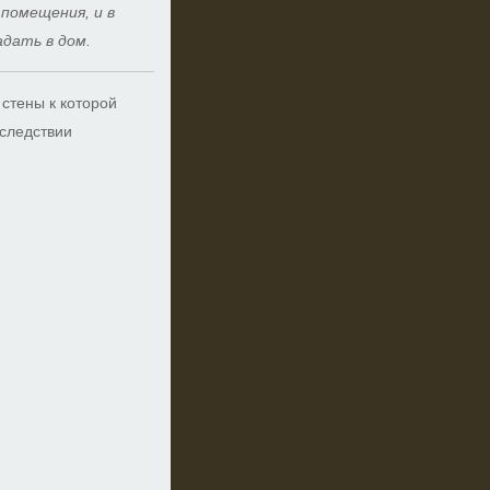
помещения, и в
дать в дом.
стены к которой
 следствии