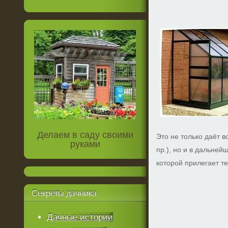
Делаем в саду своими
Это не только даёт 
руками
пр.), но и в дальней
которой прилегает т
Секреты
дачника
Дачные истории