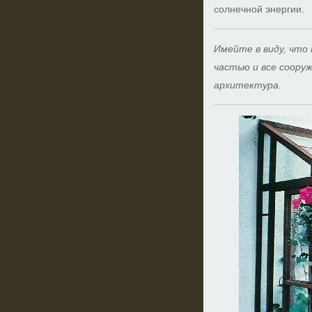
солнечной энергии.
Имейте в виду, что 
частью и все соору
архитектура.