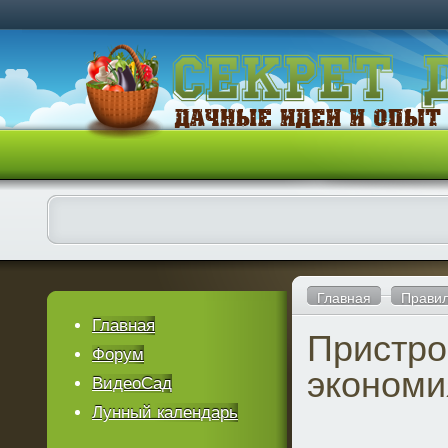
Главная
Правил
Главная
Пристро
Форум
экономи
ВидеоСад
Лунный календарь