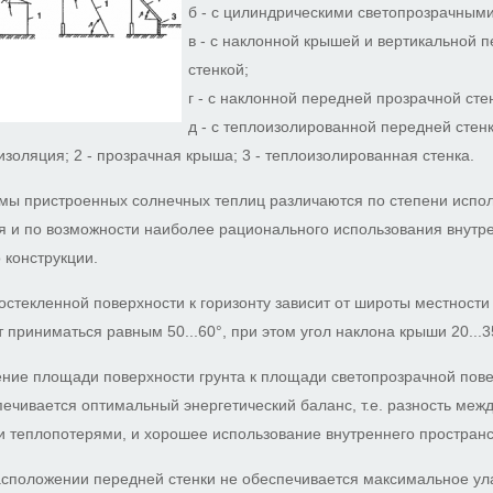
б - с цилиндрическими светопрозрачными
в - с наклонной крышей и вертикальной 
стенкой;
г - с наклонной передней прозрачной сте
д - с теплоизолированной передней стенк
изоляция; 2 - прозрачная крыша; 3 - теплоизолированная стенка.
мы пристроенных солнечных теплиц различаются по степени испо
я и по возможности наиболее рационального использования внутр
о конструкции.
остекленной поверхности к горизонту зависит от широты местности
приниматься равным 50...60°, при этом угол наклона крыши 20...3
ие площади поверхности грунта к площади светопрозрачной пове
спечивается оптимальный энергетический баланс, т.е. разность ме
и теплопотерями, и хорошее использование внутреннего пространс
асположении передней стенки не обеспечивается максимальное ул