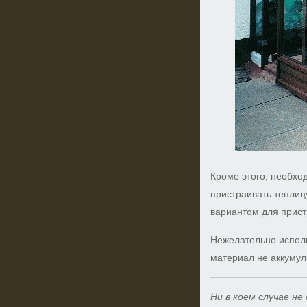
Кроме этого, необхо
пристраивать теплиц
вариантом для прист
Нежелательно исполь
материал не аккумул
Ни в коем случае н