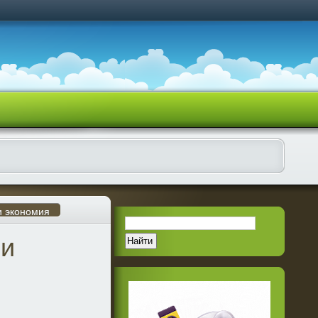
и экономия
 и