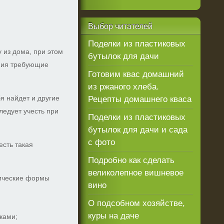
Выбор
читателей
Поделки из пластиковых
 из дома, при этом
бутылок для дачи
ения требующие
Готовим квас домашний
из ржаного хлеба.
я найдет и другие
Рецепты домашнего кваса
ледует учесть при
Поделки из пластиковых
бутылок для дачи и сада
с фото
есть такая
Подробно как сделать
великолепное вишневое
рические формы
вино
О подсобном хозяйстве,
куры на даче
ками;