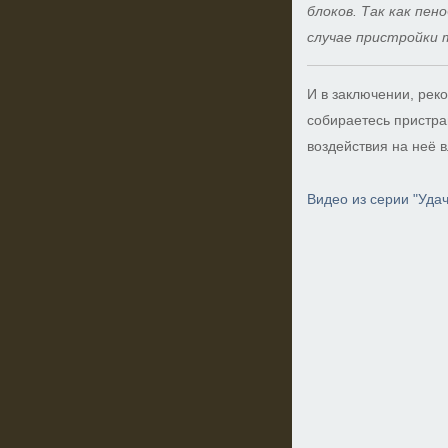
блоков. Так как пе
случае пристройки 
И в заключении, рек
собираетесь пристра
воздействия на неё в
Видео из серии "Уда