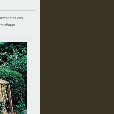
 является его
ет общая