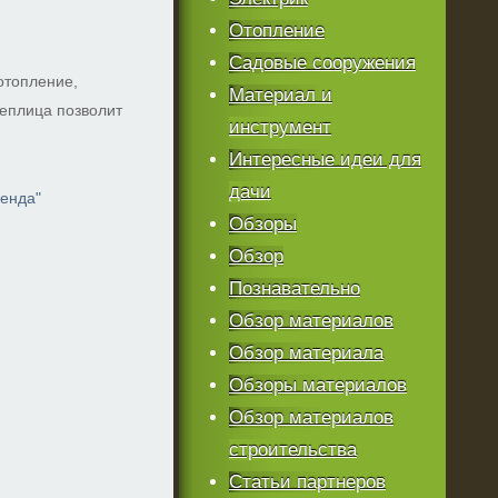
Отопление
Садовые сооружения
отопление,
Материал и
теплица позволит
инструмент
Интересные идеи для
дачи
зенда"
Обзоры
Обзор
Познавательно
Обзор материалов
Обзор материала
Обзоры материалов
Обзор материалов
строительства
Статьи партнеров