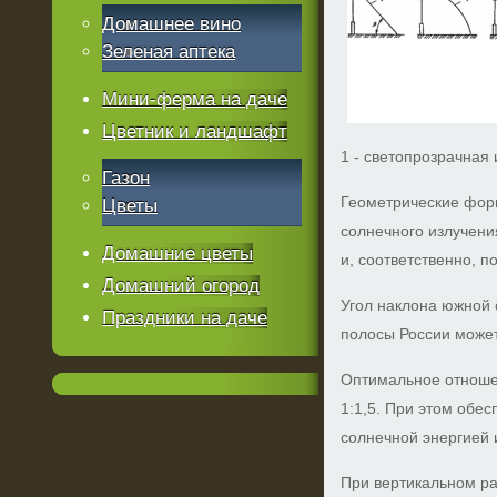
Домашнее вино
Зеленая аптека
Мини-ферма на даче
Цветник и ландшафт
1 - светопрозрачная 
Газон
Геометрические фор
Цветы
солнечного излучени
Домашние цветы
и, соответственно, п
Домашний огород
Угол наклона южной 
Праздники на даче
полосы России может 
Оптимальное отношен
1:1,5. При этом обе
солнечной энергией 
При вертикальном р