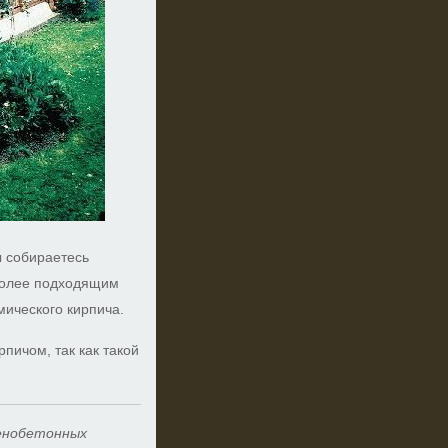
ы собираетесь
иболее подходящим
мического кирпича.
пичом, так как такой
пенобетонных