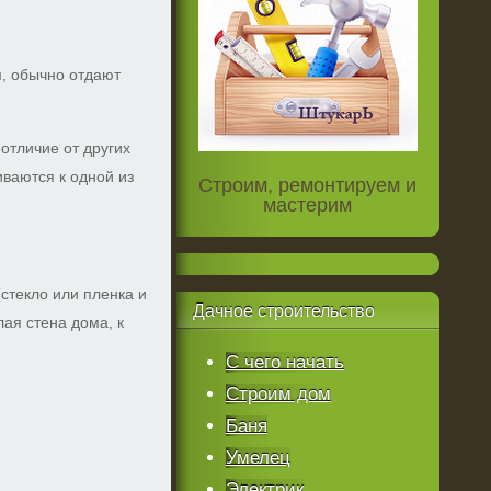
, обычно отдают
 отличие от других
иваются к одной из
Строим, ремонтируем и
мастерим
стекло или пленка и
Дачное
строительство
лая стена дома, к
С чего начать
Строим дом
Баня
Умелец
Электрик