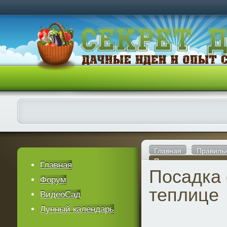
Главная
Правиль
Посадка огурцов в те
Главная
Посадка 
Форум
теплице
ВидеоСад
Лунный календарь