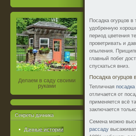
Посадка огурцов в
удобренную хорошо
период цветения т
проветривать и да
опыления. Прищипы
главный побег дост
спускаться вниз.
Посадка огурцов 
Делаем в саду своими
руками
Тепличная
посадка
отличается от поса
применяется всё та
заключается только
Секреты
дачника
Семена можно высе
рассаду
высаживать
Дачные истории