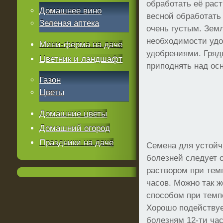
обработать её раст
Домашнее вино
весной обработать 
Зеленая аптека
очень густым. Земл
необходимости уд
Мини-ферма на даче
удобрениями. Гряд
Цветник и ландшафт
приподнять над ос
Газон
Цветы
Домашние цветы
Домашний огород
Праздники на даче
Семена для устойч
болезней следует 
раствором при темп
часов. Можно так ж
способом при темпе
Хорошо подействуе
болезням 12-ти ча