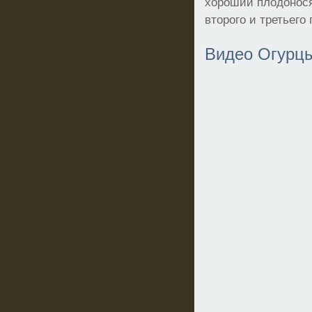
хороший плодонося
второго и третьего 
Видео Огурц