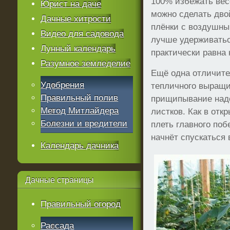
100% избежать вес
Юрист на даче
можно сделать дво
Дачные хитрости
плёнки с воздушным
Видео для садовода
лучше удерживатьс
Лунный календарь
практически равна
Разумное земледелие
Ещё одна отличите
Удобрения
тепличного выращи
Правильный полив
прищипывание надо
Метод Митлайдера
листков. Как в откр
Болезни и вредители
плеть главного поб
начнёт спускаться 
Календарь дачника
Дачные
страницы
Правильный огород
Рассада