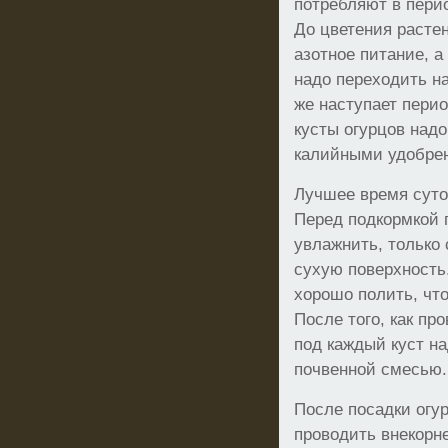
потребляют в пери
До цветения расте
азотное питание, а 
надо переходить н
же наступает пери
кусты огурцов надо
калийными удобре
Лучшее время суток
Перед подкормкой 
увлажнить, только
сухую поверхность
хорошо полить, чт
После того, как пр
под каждый куст н
почвенной смесью.
После посадки огу
проводить внекорн