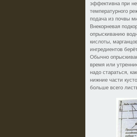
эффективна при н
температурного реж
подача из почвы м
Внекорневая подко
опрыскиванию вод
кислоты, марганцов
ингредиентов берёт
Обычно опрыскиван
время или утренни
надо стараться, ка
нижние части кусто
больше всего лист