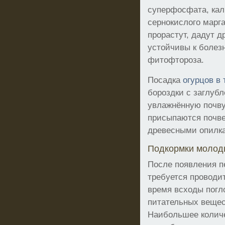
суперфосфата, кал
сернокислого марг
прорастут, дадут д
устойчивы к болез
фитофтороза.
Посадка
огурцов в
бороздки с заглубл
увлажнённую почву
присыпаются почв
древесными опилк
Подкормки молод
После появления п
требуется проводит
время всходы пог
питательных вещес
Наибольшее колич