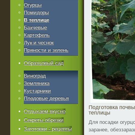
Огурцы
Помидоры
В теплице
Бахчевые
Картофель
Лук и чеснок
Пряности и зелень
Образцовый сад
Виноград
Земляника
Кустарники
Плодовые деревья
Подготовка почвы
Отдыхаем вкусно
теплицы
Секреты обрезки
Для посадки огурцо
Заготовки - рецепты
заранее, обеззараз