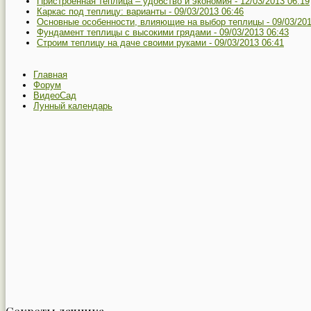
Пристроенная теплица – удобство и экономия -
12/03/2013 06:19
Каркас под теплицу: варианты -
09/03/2013 06:46
Основные особенности, влияющие на выбор теплицы -
09/03/20
Фундамент теплицы с высокими грядами -
09/03/2013 06:43
Строим теплицу на даче своими руками -
09/03/2013 06:41
Главная
Форум
ВидеоСад
Лунный календарь
Секреты дачника