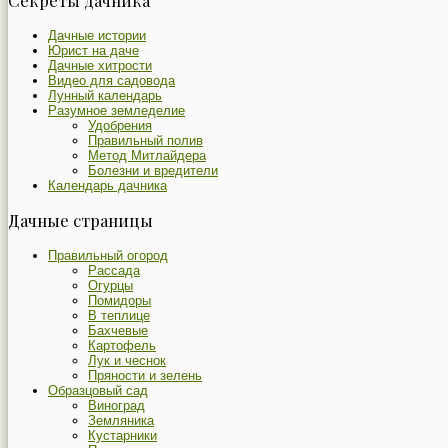
Дачные истории
Юрист на даче
Дачные хитрости
Видео для садовода
Лунный календарь
Разумное земледелие
Удобрения
Правильный полив
Метод Митлайдера
Болезни и вредители
Календарь дачника
Дачные страницы
Правильный огород
Рассада
Огурцы
Помидоры
В теплице
Бахчевые
Картофель
Лук и чеснок
Пряности и зелень
Образцовый сад
Виноград
Земляника
Кустарники