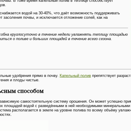
очвы. В тоже время капельный полив в теплице способствует
дов.
 снабжается водой на 30-40%, что даёт возможность поддерживать
т засоления почвы, и исключается отложение солей, как на
особна круглосуточно в течение недели увлажнять теплицу площадью
оиться о поливе и больших площадей в течение всего сезона.
альные удобрения прямо в почву.
Капельный полив
препятствует разраст
тения и плоды чистые.
ьсным способом
езависимую самостоятельную систему орошения. Он может успешно прим
ных площадей водой с разведёнными в ней необходимыми минеральными 
истема располагается в земле на уровне полива по всему объёму увла
ностях.