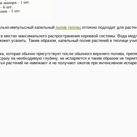
кально-импульсный капельный
полив теплиц
отлично подходит для растен
 в местах максимального распространения корневой системы. Вода мед
может усвоить. Таким образом, капельный полив растений в теплице уч
ка, которая обычно присутствует после обычного верхнего полива, пре
разу на необходимую глубину, не испаряется и таким образом не теряет
тья растений не намокают и не получают ожогов при интенсивном испар