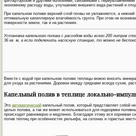
фитофторозом и другими болезнями, связанными с переувлажнением п
экономному расходу воды, улучшению внешнего вида растений и пло
При капельном поливе верхний слой почвы не увлажняется, а нижний
оптимальную капиллярную влагоёмкость грунта. При этом не возникае
поверхности земли, так и на растениях.
Установка капельного полива с расходом воды всего 200 литров сп
36 кв. м, а если подключить насосную станцию, то можно не беспок
Вместе с водой при капельном поливе теплицы можно вносить минер
для ухода за растениями. Дорожки между грядками всегда сухие, рас
Капельный полив в теплице локально-импул
Это
автоматический
капельный полив, который представляет собой н
целью полива, а так же может использоваться для подкормки полив
происходит равномерно и медленно. Благодаря этому вся корневая с
полив теплиц при особенностях рельефа, на склонах и гористых мест