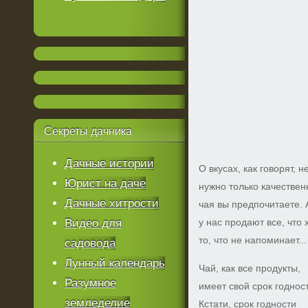
Секреты
дачника
Дачные истории
О вкусах, как говорят, н
Юрист на даче
нужно только качествен
Дачные хитрости
чая вы предпочитаете. 
Видео для
у нас продают все, что 
то, что не напоминает...
садовода
Лунный календарь
Чай, как все продукты,
Разумное
имеет свой срок годнос
земледелие
Кстати, срок годности