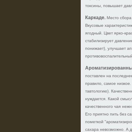
токсины, повышает давл
Каркаде.
Место сбора
Вкусовые характеристи
ягодный. Цвет ярко-кра
стабилизирует давлени
понижает), улучшает ап
противовоспалительный
Ароматизированны
поставлен на последнее
правило, самое низкое.
тавтологию). Качествен
нуждается. Какой смыс
качественного чая нежн
Его приятно пить без са
пометкой "ароматизирова
сахара невозможно. А 