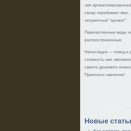
чая ароматизированный 
сахар перебивает вкус,
неприятный "аромат".
Перечисленные виды ч
распространенные.
Напоследок — повод к 
стоимость чая, ввозимог
самого дешевого низкос
Приятного чаепития!
Новые стать