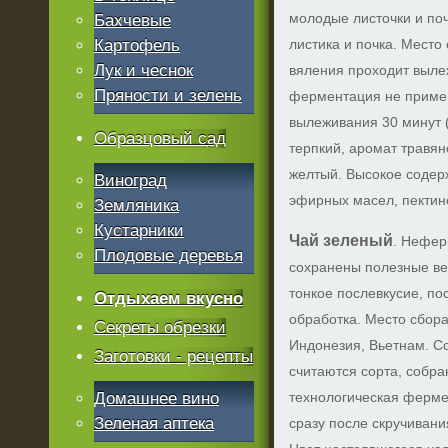
молодые листочки и поч
Бахчевые
Картофель
листика и почка. Место
Лук и чеснок
вяления проходит вылеж
Пряности и зелень
ферментация не приме
вылеживания 30 минут (
Образцовый сад
терпкий, аромат травян
желтый. Высокое содер
Виноград
эфирных масел, пектин
Земляника
Кустарники
Чай зеленый
. Нефер
Плодовые деревья
сохранены полезные ве
тонкое послевкусие, по
Отдыхаем вкусно
обработка. Место сбора
Секреты обрезки
Индонезия, Вьетнам. С
Заготовки - рецепты
считаются сорта, собра
Домашнее вино
технологическая ферме
Зеленая аптека
сразу после скручиван