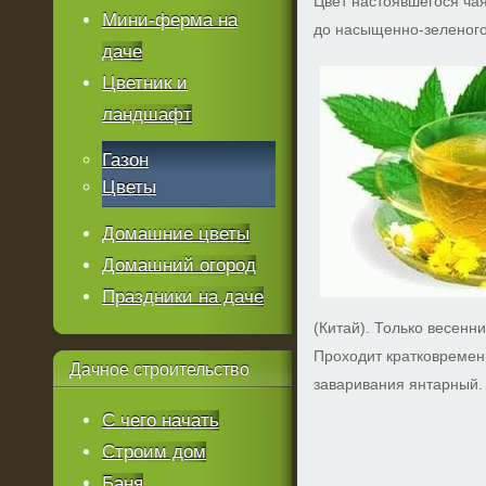
Цвет настоявшегося чая
Мини-ферма на
до насыщенно-зеленого
даче
Цветник и
ландшафт
Газон
Цветы
Домашние цветы
Домашний огород
Праздники на даче
(Китай). Только весенн
Проходит кратковремен
Дачное
строительство
заваривания янтарный
С чего начать
Строим дом
Баня