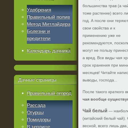
большинства трав (а ч
Удобрения
тоже растение) всего л
Правильный полив
год. А после они теряю
Метод Митлайдера
свои свойства и к
Болезни и
применению уже не
вредители
рекомендуются, поскол
Календарь дачника
могут не пользу принес
а вред. Все виды чая 
срок хранения при мини
месяцев! Читайте напис
Дачные
страницы
выводы, господа...
После такого краткого 
Правильный огород
чая вообще существу
Рассада
Чай белый
— наиболе
Огурцы
(китайский белый чай).
Помидоры
весной, всего лишь дв
В теплице