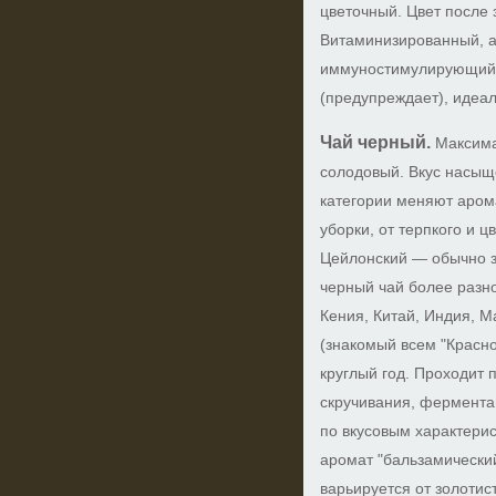
цветочный. Цвет после
Витаминизированный, а
иммуностимулирующий,
(предупреждает), идеа
Чай черный.
Максима
солодовый. Вкус насыщ
категории меняют арома
уборки, от терпкого и ц
Цейлонский — обычно зо
черный чай более разн
Кения, Китай, Индия, М
(знакомый всем "Красно
круглый год. Проходит п
скручивания, фермента
по вкусовым характери
аромат "бальзамический
варьируется от золотис