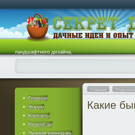
ландшафтного дизайна.
Главная
Отдыхаем
Главная
Какие бы
Форум
Контакты
ВидеоСад
Лунный календарь