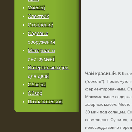
Умелец
Электрик
Отопление
Садовые
сооружения
Материал и
инструмент
Интересные идеи
Чай красный.
В Кита
для дачи
("оолонг"). Промежуто
Обзоры
ферментированным. Отм
Обзор
Максимальное содержан
Познавательно
эфирных масел. Место 
30 мин под солнцем. С
совмещены. Сушится, п
непосредственно перед