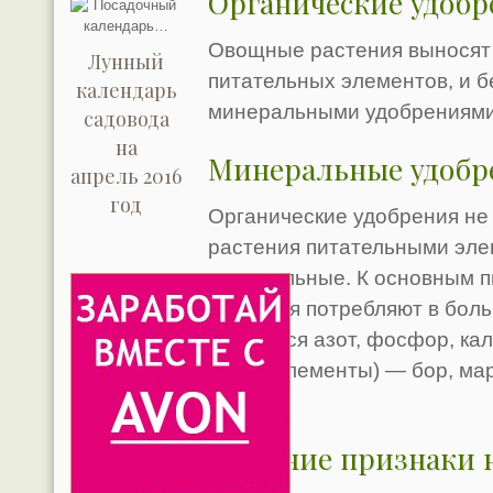
Органические удобр
Овощные растения выносят 
Лунный
питательных элементов, и б
календарь
минеральными удобрениями
садовода
на
Минеральные удобр
апрель 2016
год
Органические удобрения не 
растения питательными эле
минеральные. К основным п
растения потребляют в бол
относятся азот, фосфор, кал
(микроэлементы) — бор, мар
другие.
Внешние признаки 