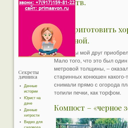
веществ.
Как приготовить х
перегной.
Однажды мой друг приобрел 
Мало того, что это был оди
метровой толщины, – оказал
Секреты
дачника
старинных конюшен какого-т
снимали прямо с огорода пл
Дачные
истории
топили печки, как торфом.
Юрист на
даче
Компост – «черное 
Дачные
хитрости
Видео для
садовода