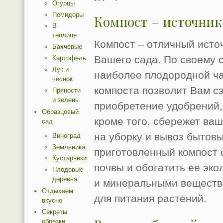
Огурцы
Помидоры
Компост – источник
В
теплице
Компост – отличный исто
Бахчевые
Вашего сада. По своему с
Картофель
Лук и
наиболее плодородной ча
чеснок
компоста позволит Вам с
Пряности
и зелень
приобретение удобрений,
Образцовый
кроме того, сбережет ва
сад
на уборку и вывоз бытов
Виноград
Земляника
приготовленный компост 
Кустарники
почвы и обогатить ее эк
Плодовые
деревья
и минеральными веществ
Отдыхаем
для питания растений.
вкусно
Секреты
обрезки