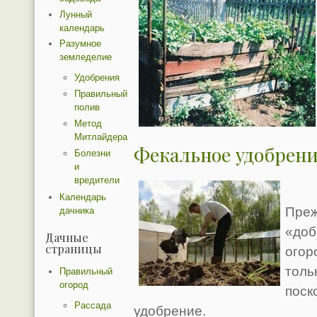
Лунный
календарь
Разумное
земледелие
Удобрения
Правильный
полив
Метод
Митлайдера
Фекальное удобрен
Болезни
и
вредители
Календарь
Преж
дачника
«доб
Дачные
страницы
огор
толь
Правильный
огород
поск
Рассада
удобрение.