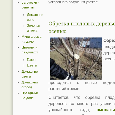
ускоренного получения урожая:
Заготовки -
рецепты
Домашнее
вино
Обрезка плодовых деревь
Зеленая
осенью
аптека
Мини-ферма
Обре
на даче
плод
Цветник и
ландшафт
дерев
осен
Газон
Цветы
Домашние
цветы
Домашний
проводится с целью подгот
огород
растений к зиме.
Праздники
Считается, что обрезка плод
на даче
деревьев во много раз увеличи
урожайность сада,
омолажи