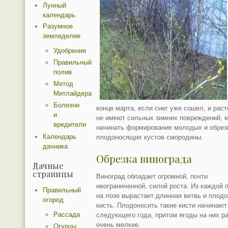
Лунный
календарь
Разумное
земледелие
Удобрения
Правильный
полив
Метод
Митлайдера
Болезни
конце марта, если снег уже сошел, и рас
и
не имеют сильных зимних повреждений, 
вредители
начинать формирование молодых и обрез
Календарь
плодоносящих кустов смородины.
дачника
Обрезка винограда
Дачные
страницы
Виноград обладает огромной, почти
неограниченной, силой роста. Из каждой 
Правильный
на лозе вырастает длинная ветвь и плод
огород
кисть. Плодоносить такие кисти начинают
Рассада
следующего года, притом ягоды на них р
очень мелкие.
Огурцы