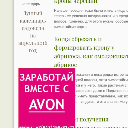
кроны черешни
Раньше черешня тоже была жительница ю
Лунный
теперь ее успешно возделывают и в сред
календарь
полосе. Конечно, для этого нужны особые
зимостойкие сорта.
садовода
на
Когда обрезать и
апрель 2016
формировать крону у
год
абрикоса, как омолажива
абрикос
Абрикос это южанин и пока редко встреча
в садах средней полосы, хотя зимостойки
сорта имеются и у него. Такие растения с
успехом выращивают даже в Подмосковь
Значит, надо иметь представление, как и
формировать, глядишь, и эти знания могу
пригодиться.
Способы получения
малогабаритных деревьев