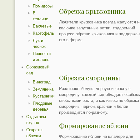
Помидоры
Обрезка крыжовника
В
теплице
Любители крыжовника всегда жалуются н
Бахчевые
колючие запутанные ветви, трудоемкий
Картофель
процесс обрезки крыжовника и поддержан
его в форме.
Лук и
чеснок
Пряности
и зелень
Образцовый
сад
Обрезка смородины
Виноград
Различают белую, черную и красную
Земляника
смородину, каждый вид обладает особым
Кустарники
свойствами роста, и как известно обрезка
Плодовые
смородины черной, красной и белой
деревья
производится по-разному.
Отдыхаем
вкусно
Формирование яблони
Секреты
обрезки
Формирование яблони на шпалере для