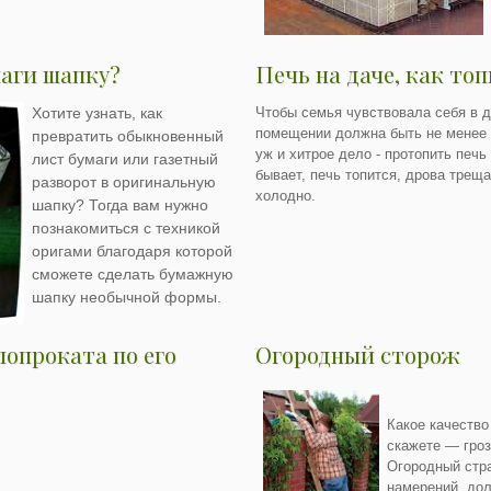
маги шапку?
Печь на даче, как то
Хотите узнать, как
Чтобы семья чувствовала себя в д
помещении должна быть не менее 2
превратить обыкновенный
уж и хитрое дело - протопить печь
лист бумаги или газетный
бывает, печь топится, дрова треща
разворот в оригинальную
холодно.
шапку? Тогда вам нужно
познакомиться с техникой
оригами благодаря которой
сможете сделать бумажную
шапку необычной формы.
лопроката по его
Огородный сторож
Какое качество
скажете — гроз
Огородный стра
намерений, до