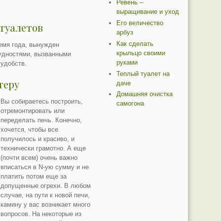
Ревень –
выращивание и уход
Его величество
 туалетов
арбуз
Как сделать
ремя года, вынужден
крыльцо своими
удностями, вызванными
руками
удобств.
Теплый туалет на
теру
даче
Домашняя очистка
Вы собираетесь построить,
самогона
отремонтировать или
переделать печь. Конечно,
хочется, чтобы все
получилось и красиво, и
технически грамотно. А еще
(почти всем) очень важно
вписаться в N-ую сумму и не
платить потом еще за
допущенные огрехи. В любом
случае, на пути к новой печи,
камину у вас возникает много
вопросов. На некоторые из