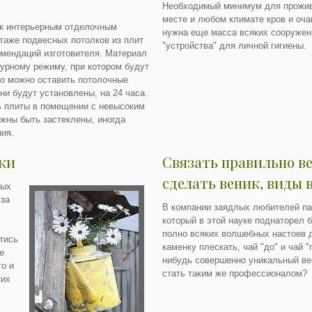
Необходимый минимум для прожив
месте и любом климате кров и оча
 к интерьерным отделочным
нужна еще масса всяких сооружени
таже подвесных потолков из плит
"устройства" для личной гигиены.
мендаций изготовителя. Материал
турному режиму, при котором будут
го можно оставить потолочные
ни будут установлены, на 24 часа.
ь плиты в помещении с невысоким
жны быть застеклены, иногда
ия.
ки
Связать правильно ве
сделать веник, виды 
мых
 за
В компании заядлых любителей пар
который в этой науке поднаторел б
полно всяких волшебных настоев д
тись
каменку плескать, чай "до" и чай "
е
нибудь совершенно уникальный ве
го и
стать таким же профессионалом?
ких