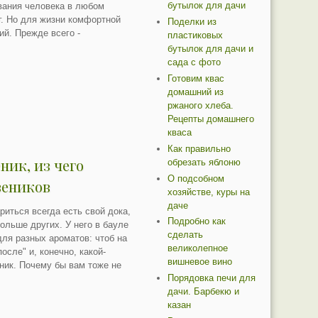
бутылок для дачи
ания человека в любом
г. Но для жизни комфортной
Поделки из
й. Прежде всего -
пластиковых
бутылок для дачи и
сада с фото
Готовим квас
домашний из
ржаного хлеба.
Рецепты домашнего
кваса
Как правильно
ник, из чего
обрезать яблоню
О подсобном
веников
хозяйстве, куры на
даче
иться всегда есть свой дока,
Подробно как
ольше других. У него в бауле
сделать
ля разных ароматов: чтоб на
великолепное
после" и, конечно, какой-
вишневое вино
ник. Почему бы вам тоже не
Порядовка печи для
дачи. Барбекю и
казан