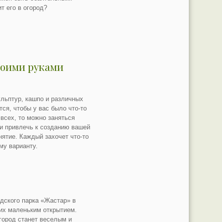
т его в огород?
воими руками
льптур, кашпо и различных
ся, чтобы у вас было что-то
 всех, то можно заняться
и привлечь к созданию вашей
нятие. Каждый захочет что-то
му варианту.
дского парка «Жастар» в
их маленьким открытием.
огород станет веселым и