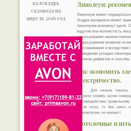
календарь
Линолеум: рекоме
садовода на
Линолеум может подвергатьс
апрель 2016 год
Усадка материала может приве
линолеума возникнут щели. О
вздутие или волнистость могу
использования некачественно
непросушенное влажное основ
приглаживания и вследствие 
проведении укладки линолеу
из типов дефектов и способы 
Как экономить эле
электричество.
Для начала сказать
удалили пломбу, затем соверш
противодействие правильному у
после этого, то Вас никто 
всякомслучае, не накажут!
Потолочные плиты