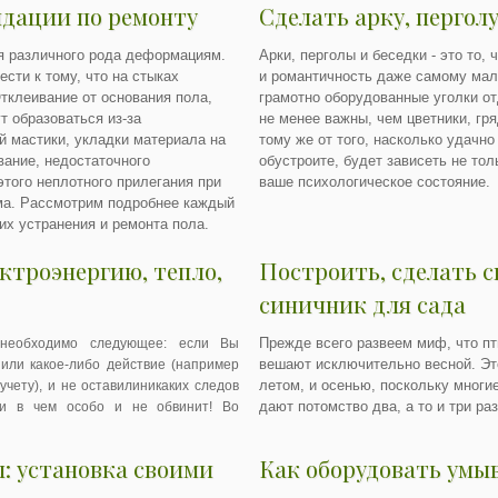
ндации по ремонту
Сделать арку, перголу
я различного рода деформациям.
Арки, перголы и беседки - это то,
сти к тому, что на стыках
и романтичность даже самому мал
тклеивание от основания пола,
грамотно оборудованные уголки от
т образоваться из-за
не менее важны, чем цветники, гр
й мастики, укладки материала на
тому же от того, насколько удачно
ание, недостаточного
обустроите, будет зависеть не тол
этого неплотного прилегания при
ваше психологическое состояние.
ма. Рассмотрим подробнее каждый
их устранения и ремонта пола.
ктроэнергию, тепло,
Построить, сделать с
синичник для сада
Прежде всего развеем миф, что п
 необходимо следующее: если Вы
вешают исключительно весной. Это
или какое-либо действие (например
летом, и осенью, поскольку многи
чету), и не оставилиникаких следов
дают потомство два, а то и три раз
ни в чем особо и не обвинит! Во
: установка своими
Как оборудовать умы