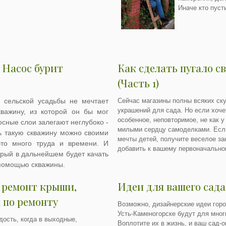
Иначе кто пусти
 Насос бурит
Как сделать пугало с
(Часть 1)
 сельской усадьбы не мечтает
Сейчас магазины полны всяких ску
украшений для сада. Но если хочет
важину, из которой он бы мог
особенное, неповторимое, не как у
осные слои залегают неглубоко -
милыми сердцу самоделками. Есл
ть такую скважину можно своими
мечты детей, получите веселое за
это много труда и времени. И
добавить к вашему первоначально
орый в дальнейшем будет качать
 помощью скважины.
 ремонт крыши,
Идеи для вашего сада
 по ремонту
Возможно, дизайнерские идеи горо
Усть-Каменогорске будут для мног
дость, когда в выходные,
Воплотите их в жизнь, и ваш сад-