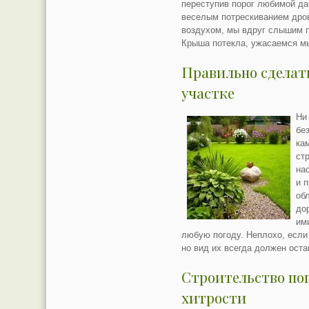
переступив порог любимой да
веселым потрескиванием дров
воздухом, мы вдруг слышим пр
Крыша потекла, ужасаемся мы
Правильно сделат
участке
Ни
бе
ка
ст
на
и 
об
до
им
любую погоду. Неплохо, если
но вид их всегда должен ост
Строительство пог
хитрости