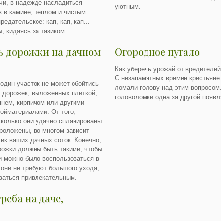
чи, в надежде насладиться
уютным.
 в камине, теплом и чистым
едательское: кап, кап, кап...
, кидаясь за тазиком.
ь дорожки на дачном
Огородное пугало
Как уберечь урожай от вредителей
С незапамятных времен крестьяне 
 один участок не может обойтись
ломали голову над этим вопросом.
з дорожек, выложенных плиткой,
головоломки одна за другой появл
мнем, кирпичом или другими
ройматериалами. От того,
сколько они удачно спланированы
проложены, во многом зависит
лик ваших дачных соток. Конечно,
рожки должны быть такими, чтобы
и можно было воспользоваться в
 они не требуют большого ухода,
аваться привлекательным.
реба на даче,