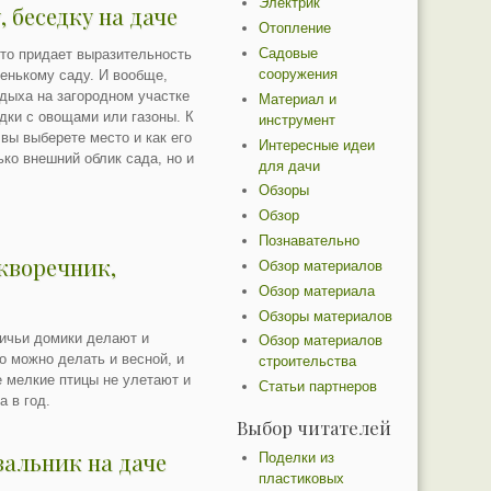
Электрик
, беседку на даче
Отопление
Садовые
 что придает выразительность
сооружения
енькому саду. И вообще,
дыха на загородном участке
Материал и
ядки с овощами или газоны. К
инструмент
 вы выберете место и как его
Интересные идеи
ько внешний облик сада, но и
для дачи
Обзоры
Обзор
Познавательно
кворечник,
Обзор материалов
Обзор материала
Обзоры материалов
тичьи домики делают и
Обзор материалов
 можно делать и весной, и
строительства
е мелкие птицы не улетают и
Статьи партнеров
а в год.
Выбор читателей
вальник на даче
Поделки из
пластиковых