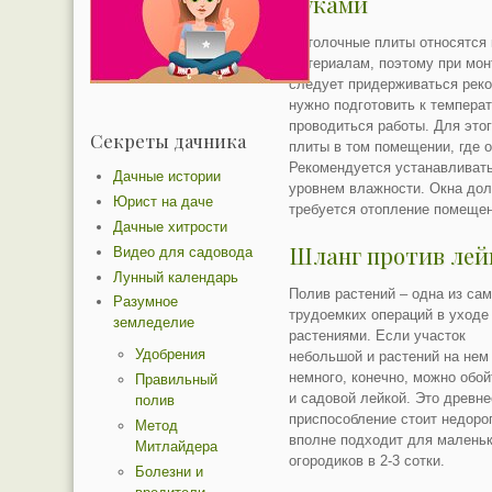
руками
Потолочные плиты относятся
материалам, поэтому при мон
следует придерживаться реко
нужно подготовить к темпера
проводиться работы. Для это
Секреты дачника
плиты в том помещении, где о
Рекомендуется устанавливат
Дачные истории
уровнем влажности. Окна дол
Юрист на даче
требуется отопление помещен
Дачные хитрости
Шланг против лей
Видео для садовода
Лунный календарь
Полив растений – одна из са
Разумное
трудоемких операций в уходе
земледелие
растениями. Если участок
Удобрения
небольшой и растений на нем
немного, конечно, можно обой
Правильный
и садовой лейкой. Это древне
полив
приспособление стоит недоро
Метод
вполне подходит для малень
Митлайдера
огородиков в 2-3 сотки.
Болезни и