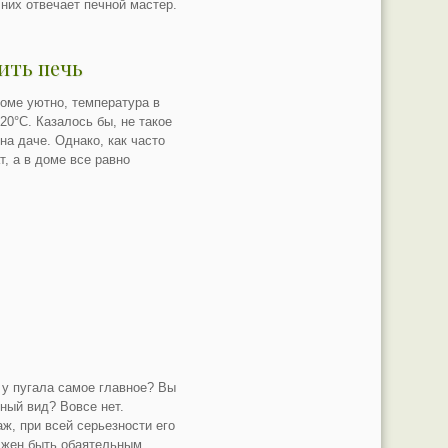
них отвечает печной мастер.
пить печь
оме уютно, температура в
0°С. Казалось бы, не такое
 на даче. Однако, как часто
т, а в доме все равно
 у пугала самое главное? Вы
ный вид? Вовсе нет.
ж, при всей серьезности его
лжен быть обаятельным.