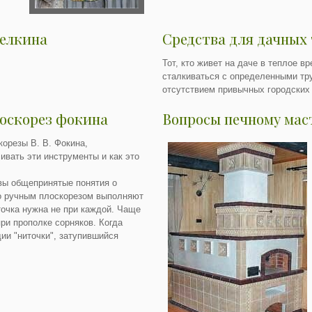
делкина
Средства для дачных
Тот, кто живет на даче в теплое в
сталкиваться с определенными тр
отсутствием привычных городских 
лоскорез фокина
Вопросы печному мас
корезы В. В. Фокина,
ивать эти инструменты и как это
овы общепринятые понятия о
ко ручным плоскорезом выполняют
точка нужна не при каждой. Чаще
ри прополке сорняков. Когда
ии "ниточки", затупившийся