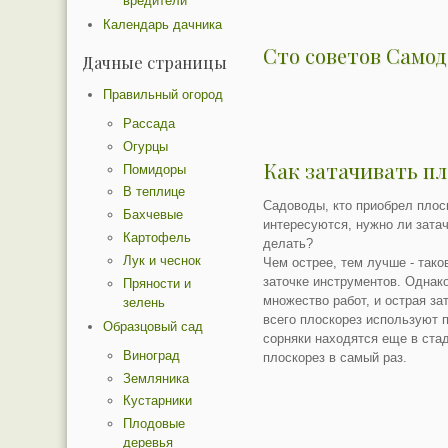
вредители
Календарь дачника
Сто советов Само
Дачные страницы
Правильный огород
Рассада
Огурцы
Как затачивать п
Помидоры
В теплице
Садоводы, кто приобрел плос
Бахчевые
интересуются, нужно ли затач
Картофель
делать?
Лук и чеснок
Чем острее, тем лучше - так
заточке инструментов. Одна
Пряности и
множество работ, и острая за
зелень
всего плоскорез используют п
Образцовый сад
сорняки находятся еще в стад
Виноград
плоскорез в самый раз.
Земляника
Кустарники
Плодовые
деревья