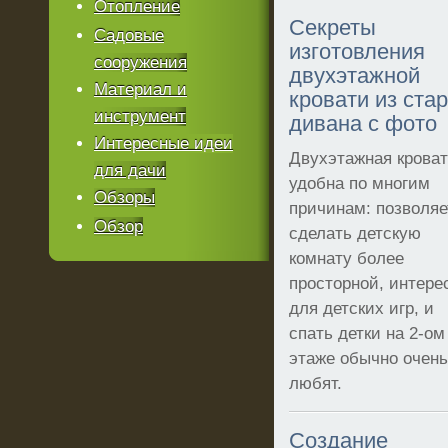
Отопление
Секреты
Садовые
изготовления
сооружения
двухэтажной
Материал и
кровати из ста
инструмент
дивана с фото
Интересные идеи
Двухэтажная крова
для дачи
удобна по многим
Обзоры
причинам: позволяе
Обзор
сделать детскую
комнату более
просторной, интере
для детских игр, и
спать детки на 2-ом
этаже обычно очень
любят.
Создание