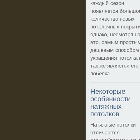
каждый сезон
появляется большо
количество новых
потолочных покрыт
однако, несмотря н
это, самым просты
дешевым способом
украшения потолка 
так же является его
побелка.
Некоторые
особенности
натяжных
потолков
Натяжные потолки
отличаются