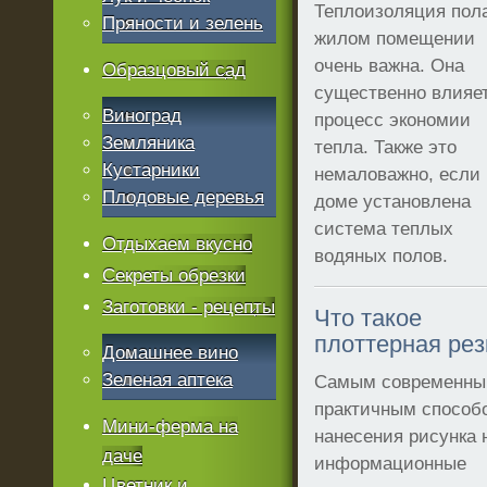
Теплоизоляция пол
Пряности и зелень
жилом помещении
очень важна. Она
Образцовый сад
существенно влияет
Виноград
процесс экономии
Земляника
тепла. Также это
Кустарники
немаловажно, если 
Плодовые деревья
доме установлена
система теплых
Отдыхаем вкусно
водяных полов.
Секреты обрезки
Заготовки - рецепты
Что такое
плоттерная рез
Домашнее вино
Зеленая аптека
Самым современны
практичным способ
Мини-ферма на
нанесения рисунка 
даче
информационные
Цветник и