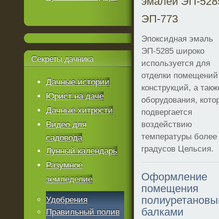
эмалей ЭП-528
ЭП-773
Эпоксидная эмаль
ЭП-5285 широко
Секреты
дачника
используется для
отделки помещений
Дачные истории
конструкций, а такж
Юрист на даче
оборудования, кото
Дачные хитрости
подвергается
Видео для
воздействию
температуры более
садовода
градусов Цельсия.
Лунный календарь
Разумное
Оформление
земледелие
помещения
полиуретанов
Удобрения
балками
Правильный полив