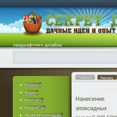
ландшафтного дизайна.
Главная
Умелец
Главная
Форум
Нанесение
Контакты
эпоксидных
ВидеоСад
Лунный календарь