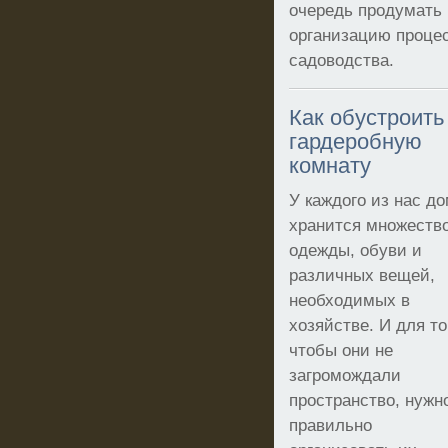
очередь продумать
организацию проце
садоводства.
Как обустроить
гардеробную
комнату
У каждого из нас д
хранится множеств
одежды, обуви и
различных вещей,
необходимых в
хозяйстве. И для то
чтобы они не
загромождали
пространство, нужн
правильно