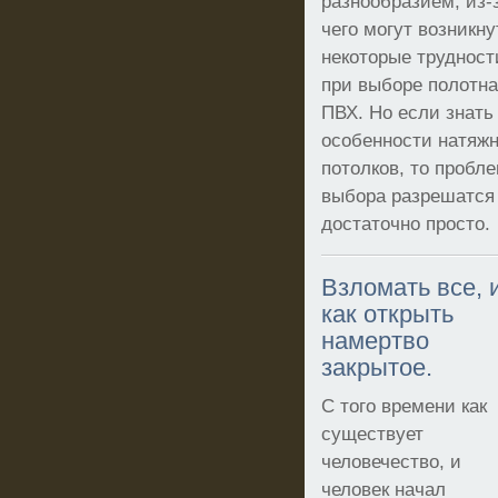
разнообразием, из-
чего могут возникну
некоторые трудност
при выборе полотна
ПВХ. Но если знать
особенности натяж
потолков, то пробл
выбора разрешатся
достаточно просто.
Взломать все, 
как открыть
намертво
закрытое.
С того времени как
существует
человечество, и
человек начал