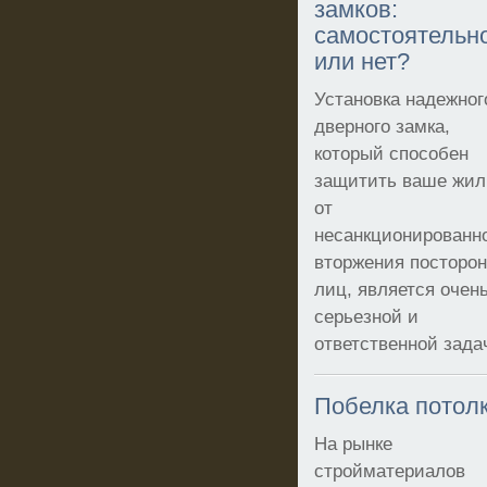
замков:
самостоятельн
или нет?
Установка надежног
дверного замка,
который способен
защитить ваше жи
от
несанкционированн
вторжения посторо
лиц, является очен
серьезной и
ответственной зада
Побелка потол
На рынке
стройматериалов