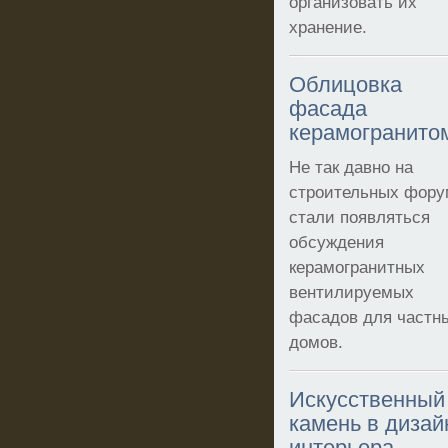
организовать их
хранение.
Облицовка
фасада
керамогранито
Не так давно на
строительных фору
стали появляться
обсуждения
керамогранитных
вентилируемых
фасадов для частн
домов.
Искусственный
камень в дизай
интерьера