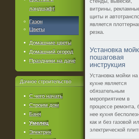
стенды, вывески,
ландшафт
витрины, рекламны
щиты и автотрансп
Газон
является плоттерна
Цветы
резка.
Домашние цветы
Установка мойк
Домашний огород
пошаговая
Праздники на даче
инструкция
Установка мойки на
Дачное
строительство
кухне является
обязательным
С чего начать
мероприятием в
Строим дом
процессе ремонта, 
Баня
нее кухня бесполез
как и без газовой и
Умелец
электрической плит
Электрик