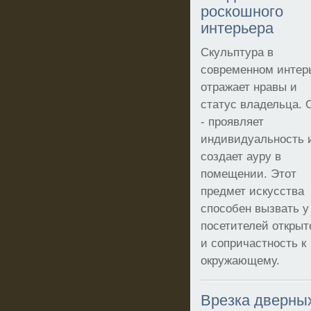
роскошного
интерьера
Скульптура в
современном интер
отражает нравы и
статус владельца. 
- проявляет
индивидуальность 
создает ауру в
помещении. Этот
предмет искусства
способен вызвать у
посетителей открыт
и сопричастность к
окружающему.
Врезка дверны