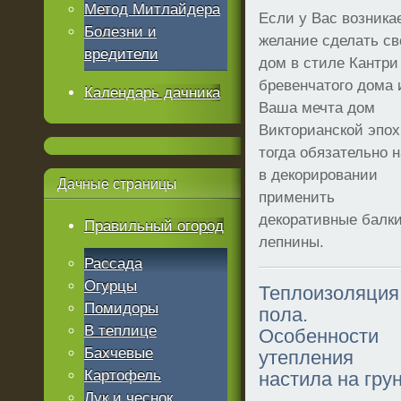
Метод Митлайдера
Если у Вас возника
Болезни и
желание сделать св
вредители
дом в стиле Кантри
бревенчатого дома 
Календарь дачника
Ваша мечта дом
Викторианской эпох
тогда обязательно 
в декорировании
Дачные
страницы
применить
декоративные балки
Правильный огород
лепнины.
Рассада
Огурцы
Теплоизоляция
Помидоры
пола.
В теплице
Особенности
Бахчевые
утепления
Картофель
настила на гру
Лук и чеснок