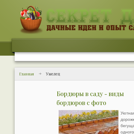
Главная
Умелец
Бордюры в саду - виды
бордюров с фото
Уютна
дорожк
бегущ
одног