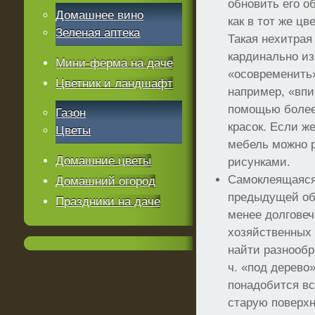
обновить его о
Домашнее вино
как в тот же цв
Зеленая аптека
Такая нехитрая
кардинально из
Мини-ферма на даче
«осовременить
Цветник и ландшафт
например, «впи
помощью более
Газон
красок. Если же
Цветы
мебель можно 
Домашние цветы
рисунками.
Самоклеящаяся
Домашний огород
предыдущей обр
Праздники на даче
менее долговеч
хозяйственных
найти разнообра
ч. «под дерево»
понадобится в
старую поверхн