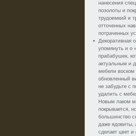
нанесения спец
позолоты и пок
трудоемкий и 
отточенных нав
потраченных у
Декоративная о
упомянуть и о 
прабабушек, ко
актуальным и 
мебели воском
обновленный в
не забудьте с 
удалить с мебе
Новым лаком ме
покрывается, н
большинство с
даже ядовиты, 
сделает цвет 