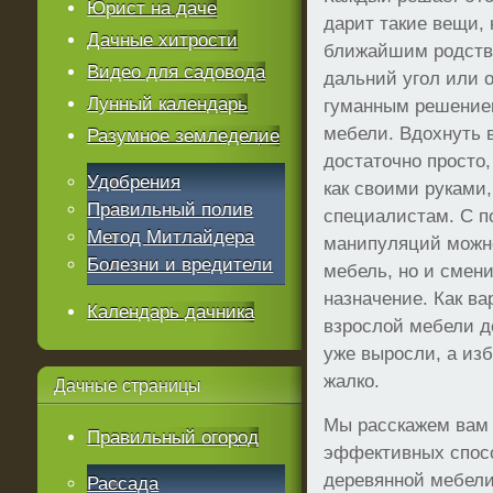
Юрист на даче
дарит такие вещи, 
Дачные хитрости
ближайшим родстве
Видео для садовода
дальний угол или о
Лунный календарь
гуманным решение
мебели. Вдохнуть 
Разумное земледелие
достаточно просто
Удобрения
как своими руками,
Правильный полив
специалистам. С 
Метод Митлайдера
манипуляций можно
Болезни и вредители
мебель, но и смени
назначение. Как ва
Календарь дачника
взрослой мебели д
уже выросли, а из
жалко.
Дачные
страницы
Мы расскажем вам 
Правильный огород
эффективных спос
деревянной мебели
Рассада