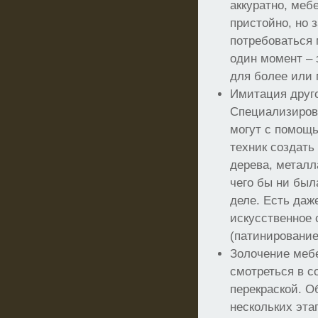
аккуратно, меб
пристойно, но 
потребоваться 
один момент – 
для более или 
Имитация друго
Специализиров
могут с помощ
техник создать
дерева, металл
чего бы ни был
деле. Есть даже
искусственное
(патинирование
Золочение меб
смотреться в с
перекраской. О
нескольких эта