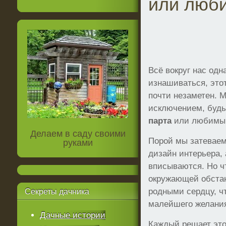
или люб
Всё вокруг нас одн
изнашиваться, это
почти незаметен. 
исключением, будь
парта
или любимый
Делаем в саду своими
Порой мы затеваем
руками
дизайн интерьера, 
вписываются. Но ч
окружающей обстан
родными сердцу, ч
Секреты
дачника
малейшего желани
Дачные истории
Каждый решает это