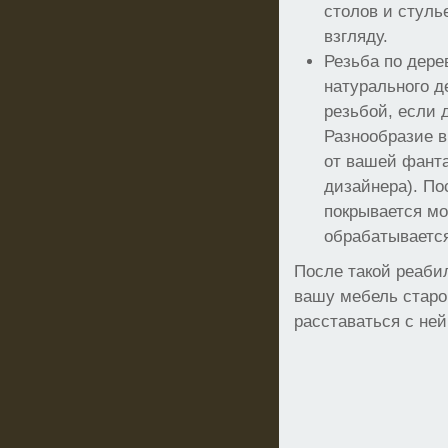
столов и стуль
взгляду.
Резьба по дере
натурального д
резьбой, если 
Разнообразие в
от вашей фант
дизайнера). По
покрывается мо
обрабатывается
После такой реаби
вашу мебель старой
расставаться с ней