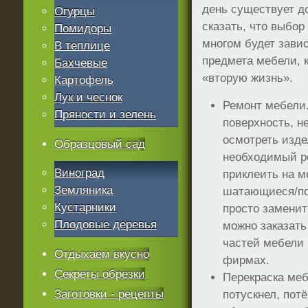
день существует д
Огурцы
сказать, что выбор
Помидоры
многом будет завис
В теплице
предмета мебели, 
Бахчевые
«вторую жизнь».
Картофель
Лук и чеснок
Ремонт мебели
Пряности и зелень
поверхность, 
осмотреть изде
Образцовый сад
необходимый ре
Виноград
приклеить на м
Земляника
шатающиеся/по
Кустарники
просто заменит
Плодовые деревья
можно заказать
частей мебели
Отдыхаем вкусно
фирмах.
Секреты обрезки
Перекраска ме
Заготовки - рецепты
потускнел, пот