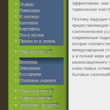
эффективнее, чем 
Огурцы
термическая очист
Помидоры
В теплице
Поэтому ведущие о
Бахчевые
предоставляющие 
Картофель
сантехнические ус
Лук и чеснок
современные гидро
Пряности и зелень
которое соответств
международным ста
Образцовый сад
и в полной мере ц
Виноград
канализационного 
Земляника
известковых отлож
Кустарники
бытовых скоплений
Плодовые деревья
Отдыхаем вкусно
Секреты обрезки
Заготовки - рецепты