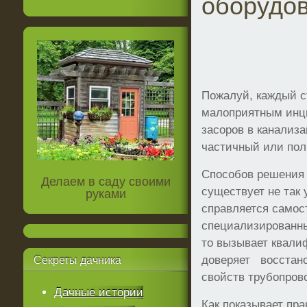
оборудо
Пожалуй, каждый с
малоприятным инци
засоров в канализ
частичный или пол
Способов решения
Делаем в саду своими
существует не так у
руками
справляется самос
специализированны
то вызывает квали
доверяет восстан
Секреты
дачника
свойств трубопров
Дачные истории
Как показывает пра