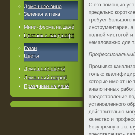
С его помощью уст
Домашнее вино
предельно короткие
Зеленая аптека
требует большого 
Мини-ферма на даче
инструментария, а
полной чистотой и 
Цветник и ландшафт
немаловажно для та
Газон
Профессиональный
Цветы
Промывка канализ
Домашние цветы
только квалифици
Домашний огород
которые имеют не 
Праздники на даче
аналогичных работ,
предоставление по
установленного об
действительно мог
качество и профес
безупречную экспл
предотвращать да