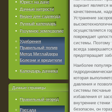
Юрист на даче
вариант является
Дачные хитрости
качественным, над
Видео для садовода
Устранение засоро
Лунный календарь
высокотехнологичн
осуществляется го
Разумное земледелие
повреждает целост
Удобрения
системы. Поэтому 
Правильный полив
всегда завершаетс
Метод Митлайдера
предотвращает заб
Болезни и вредители
Наиболее популярн
Календарь дачника
гидродинамическая
которая выполняет
давления и позвол
Дачные
страницы
системы песчаные 
избавления от зас
Правильный огород
внутренние стенки
безопасен, он гора
Рассада