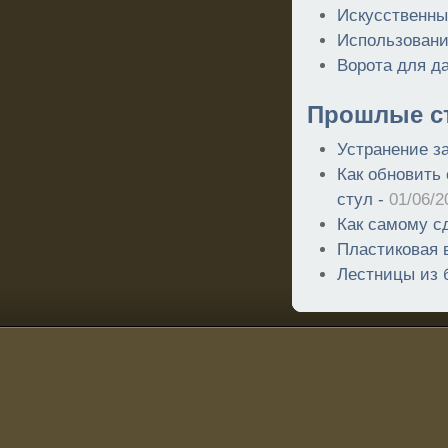
Искусственны
Использовани
Ворота для д
Прошлые ст
Устранение з
Как обновить
стул -
01/06/2
Как самому с
Пластиковая 
Лестницы из 