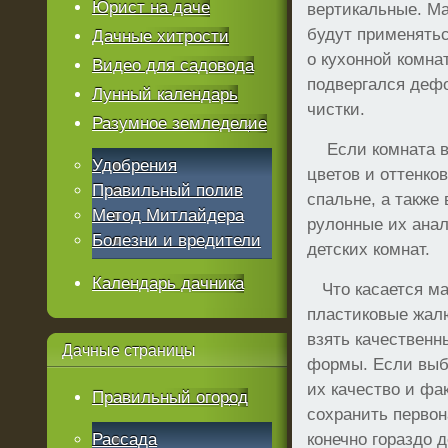
Юрист на даче
вертикальные. Ма
будут применятьс
Дачные хитрости
о кухонной комна
Видео для садовода
подвергался дефо
Лунный календарь
чистки.
Разумное земледелие
Если комната в 
Удобрения
цветов и оттенко
Правильный полив
спальне, а также
Метод Митлайдера
рулонные их ана
Болезни и вредители
детских комнат.
Календарь дачника
Что касается ма
пластиковые жалю
взять качественн
Дачные
страницы
формы. Если выбо
их качество и фа
Правильный огород
сохранить перво
Рассада
конечно гораздо 