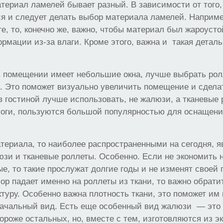
териал ламелей бывает разный. В зависимости от того,
я и следует делать выбор материала ламелей. Наприме
те, то, конечно же, важно, чтобы материал был жароуст
рмации из-за влаги. Кроме этого, важна и такая деталь,
помещении имеет небольшие окна, лучше выбрать рол
в. Это поможет визуально увеличить помещение и сделат
 в гостиной лучше использовать, не жалюзи, а тканевые 
логи, пользуются большой популярностью для оснащени
териала, то наиболее распространенными на сегодня, 
зи и тканевые роллеты. Особенно. Если не экономить н
ые, то такие прослужат долгие годы и не изменят своей
р падает именно на роллеты из ткани, то важно обрат
ктуру. Особенно важна плотность ткани, это поможет им
начальный вид. Есть еще особенный вид жалюзи — это
дороже остальных, но, вместе с тем, изготовляются из э