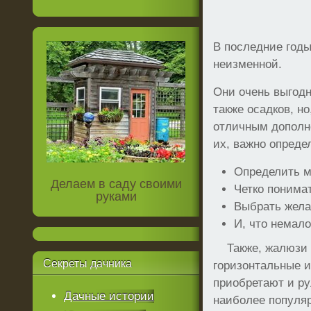
В последние год
неизменной.
Они очень выгодн
также осадков, н
отличным дополне
их, важно опред
Определить м
Делаем в саду своими
Четко понима
руками
Выбрать жела
И, что немал
Также, жалюзи р
Секреты
дачника
горизонтальные и
приобретают и ру
Дачные истории
наиболее популяр