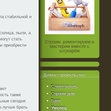
ла стабильной и
солнца, пыли, а
могут стать
Строим, ремонтируем и
 и приобрести
мастерим вместе с
штукарём
Дачное
строительство
С чего начать
ают
Строим дом
ость также
Баня
льные сегодня
о лучше брать
Умелец