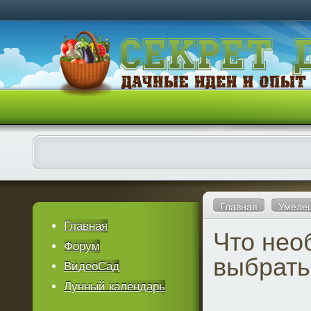
Главная
Умеле
Главная
Что нео
Форум
выбрать
ВидеоСад
Лунный календарь