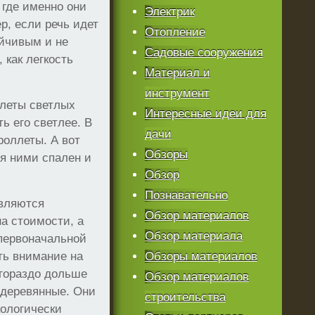
 где именно они
Электрик
р, если речь идет
Отопление
ойчивым и не
Садовые сооружения
 как легкость
Материал и
инструмент
леты светлых
Интересные идеи для
ь его светлее. В
дачи
роллеты. А вот
Обзоры
я ними спален и
Обзор
Познавательно
являются
Обзор материалов
а стоимости, а
Обзор материала
 первоначальной
ить внимание на
Обзоры материалов
 гораздо дольше
Обзор материалов
 деревянные. Они
строительства
кологически