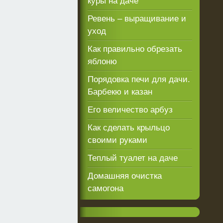
куры на даче
Ревень – выращивание и
уход
Как правильно обрезать
яблоню
Порядовка печи для дачи.
Барбекю и казан
Его величество арбуз
Как сделать крыльцо
своими руками
Теплый туалет на даче
Домашняя очистка
самогона