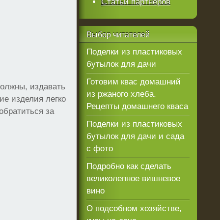
Статьи партнеров
Выбор
читателей
Поделки из пластиковых
бутылок для дачи
Готовим квас домашний
должны, издавать
из ржаного хлеба.
ие изделия легко
Рецепты домашнего кваса
 обратиться за
Поделки из пластиковых
бутылок для дачи и сада
с фото
Подробно как сделать
великолепное вишневое
вино
О подсобном хозяйстве,