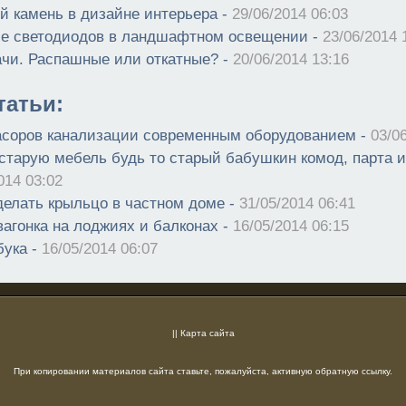
й камень в дизайне интерьера -
29/06/2014 06:03
е светодиодов в ландшафтном освещении -
23/06/2014 
ачи. Распашные или откатные? -
20/06/2014 13:16
атьи:
асоров канализации современным оборудованием -
03/0
 старую мебель будь то старый бабушкин комод, парта
014 03:02
делать крыльцо в частном доме -
31/05/2014 06:41
вагонка на лоджиях и балконах -
16/05/2014 06:15
бука -
16/05/2014 06:07
||
Карта сайта
При копировании материалов сайта ставьте, пожалуйста, активную обратную ссылку.