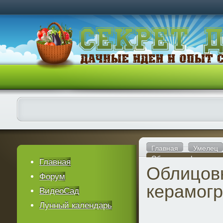
Главная
Умелец
Облицовка фасада к
Главная
Облицов
Форум
керамог
ВидеоСад
Лунный календарь