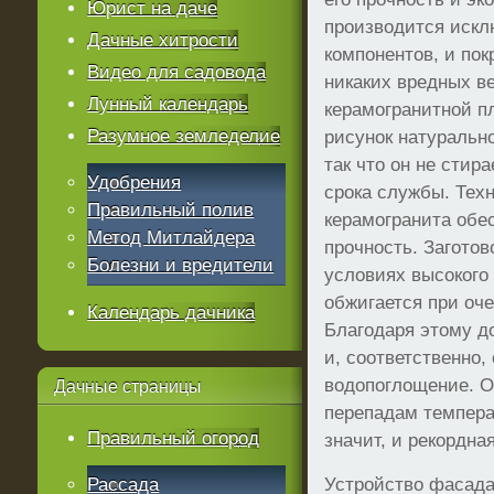
Юрист на даче
производится искл
Дачные хитрости
компонентов, и пок
Видео для садовода
никаких вредных в
Лунный календарь
керамогранитной п
Разумное земледелие
рисунок натурально
так что он не стир
Удобрения
срока службы. Тех
Правильный полив
керамогранита обе
Метод Митлайдера
прочность. Заготов
Болезни и вредители
условиях высокого
обжигается при оч
Календарь дачника
Благодаря этому д
и, соответственно,
водопоглощение. О
Дачные
страницы
перепадам темпера
Правильный огород
значит, и рекордна
Рассада
Устройство фасада