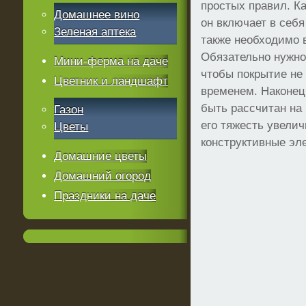
простых правил. К
Домашнее вино
он включает в себя
Зеленая аптека
также необходимо 
Обязательно нужно
Мини-ферма на даче
чтобы покрытие не
Цветник и ландшафт
временем. Наконец
быть рассчитан на 
Газон
его тяжесть увелич
Цветы
конструктивные эл
Домашние цветы
Домашний огород
Праздники на даче