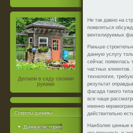
Не так давно на с
появляться обсужд
вентилируемых фа
Раньше строитель
данную услугу тол
сейчас появилась 
частных клиентов.
технология, требу
Делаем в саду своими
руками
результат оправды
фасада такого типа
все чаще рассматр
именно керамограни
Секреты
дачника
действительно ест
Наиболее ценные к
Дачные истории
его прочность и эк