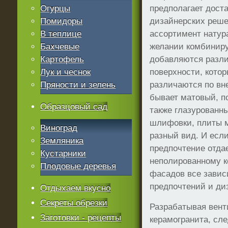
Огурцы
предполагает дост
Помидоры
дизайнерских реш
В теплице
ассортимент натур
Бахчевые
желании комбиниру
Картофель
добавляются разл
Лук и чеснок
поверхности, кото
Пряности и зелень
различаются по вн
бывает матовый, п
Образцовый сад
также глазурованн
шлифовки, плиты м
Виноград
разный вид. И есл
Земляника
предпочтение отда
Кустарники
неполированному к
Плодовые деревья
фасадов все завис
предпочтений и ди
Отдыхаем вкусно
Секреты обрезки
Разрабатывая вен
Заготовки - рецепты
керамогранита, сл