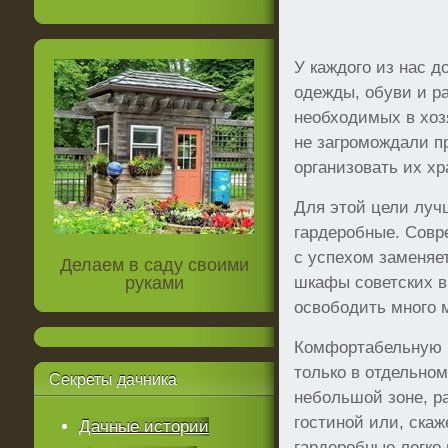
У каждого из нас 
одежды, обуви и р
необходимых в хозя
не загромождали п
организовать их хр
Для этой цели луч
гардеробные. Совр
с успехом заменяе
Делаем в саду своими
руками
шкафы советских в
освободить много 
Комфортабельную 
только в отдельном
Секреты
дачника
небольшой зоне, р
гостиной или, ска
Дачные истории
гардеробные легко