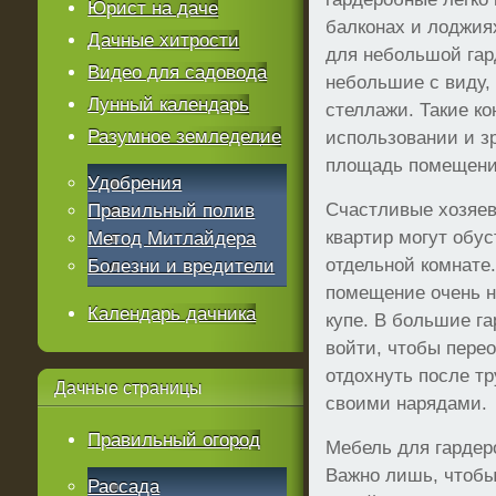
Юрист на даче
балконах и лоджиях
Дачные хитрости
для небольшой гар
Видео для садовода
небольшие с виду,
Лунный календарь
стеллажи. Такие ко
Разумное земледелие
использовании и з
площадь помещени
Удобрения
Счастливые хозяев
Правильный полив
квартир могут обу
Метод Митлайдера
отдельной комнате.
Болезни и вредители
помещение очень н
Календарь дачника
купе. В большие г
войти, чтобы перео
отдохнуть после т
Дачные
страницы
своими нарядами.
Правильный огород
Мебель для гардер
Важно лишь, чтобы
Рассада