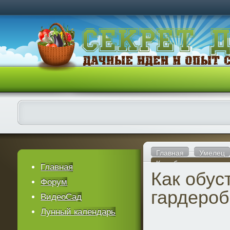
Главная
Умелец
Как обустроить гард
Главная
Как обус
Форум
гардероб
ВидеоСад
Лунный календарь