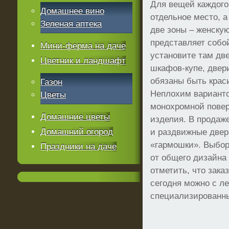
Для вещей каждого
Домашнее вино
отдельное место, а
Зеленая аптека
две зоны – женску
представляет собо
Мини-ферма на даче
установите там две
Цветник и ландшафт
шкафов-купе, двер
обязаны быть крас
Газон
Неплохим варианто
Цветы
монохромной повер
Домашние цветы
изделия. В продаж
Домашний огород
и раздвижные двер
«гармошки». Выбор
Праздники на даче
от общего дизайна
отметить, что зак
сегодня можно с ле
специализированны