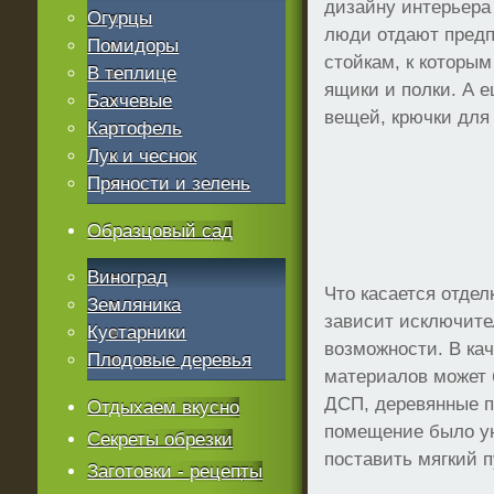
дизайну интерьера
Огурцы
люди отдают пред
Помидоры
стойкам, к которы
В теплице
ящики и полки. А 
Бахчевые
вещей, крючки для 
Картофель
Лук и чеснок
Пряности и зелень
Образцовый сад
Виноград
Что касается отдел
Земляника
зависит исключите
Кустарники
возможности. В ка
Плодовые деревья
материалов может 
ДСП, деревянные п
Отдыхаем вкусно
помещение было у
Секреты обрезки
поставить мягкий 
Заготовки - рецепты